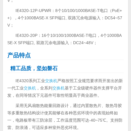
V；
IE4320-12P-UPWR：8个10/100/1000BASE-T电口（PoE+
+），4个1000BASE-X SFP端口, 双路冗余电源输入：DC54~57
V；
IE4320-20P：16个10/100/1000BASE-T电口，4个1000BA
SE-X SFP端口, 双路冗余电源输入：DC24~48V；
产品特点
精工品质，坚如磐石
IE4320系列工业
交换机
严格按照工业规范要求而开发出的新
一代工业
交换机
，全系列
交换机
基于工业级硬件器件支撑平台开
发，在同等情况下元器件可靠性明显高于商业器件。
采用无风扇散热能量回路设计，通过内置散热片、散热导胶
等多重散热结构设计使其能够在各种恶劣环境中的表现始终如
一，电路板带有三防涂层，工作温度范围可达-40~75℃。支持防
雷、防浪涌，可适应多种室外恶劣环境。