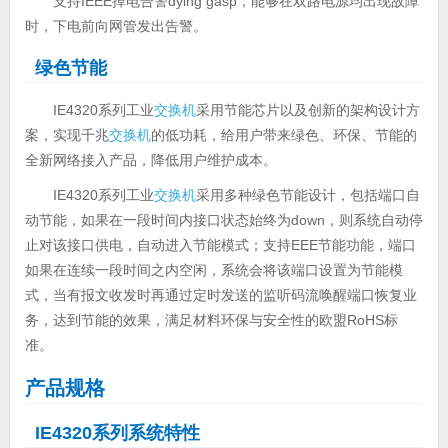
支持IEEE掉电告警dying gasp，能够在双路电源均出现故障
时，下电前向网管发出告警。
绿色节能
IE4320系列工业
交换机
采用节能芯片以及创新的架构设计方
案，实现千兆
交换机
的低功耗，给用户带来绿色、环保、节能的
全新网络接入产品，降低用户维护成本。
IE4320系列工业
交换机
采用多种绿色节能设计，包括端口自
动节能，如果在一段时间内接口状态始终为down，则系统自动停
止对该接口供电，自动进入节能模式；支持EEE节能功能，端口
如果在连续一段时间之内空闲，系统会将该端口设置为节能模
式，当有报文收发时再通过定时发送的监听码流唤醒端口恢复业
务，达到节能的效果，满足材料环保与安全性的欧盟RoHS标
准。
产品规格
IE4320系列系统特性