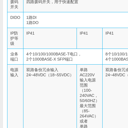
拨码
四路拨码开关，用于快速配置
开关
DIDO
1路DI
1路DO
IP防
IP41
IP41
IP41
护等
级
业务
4个10/100/1000BASE-T电口，
8个10/100
端口
2个1000BASE-X SFP端口
4个1000BA
电源
双路备份冗余输入
单路
双路备份冗
输入
24~48VDC（18~55VDC）
AC220V
24~48VDC
输入电源
范围
（100-
240VAC，
50/60HZ）
最大范围
（85-
264VAC）
或者
单路