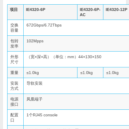
项目
IE4320-6P
IE4320-6P-
IE4320-12P
AC
交换
672Gbps/6.72Tbps
容量
包转
102Mpps
发率
外形
（宽×深×高）（单位：mm）44×130×150
尺寸
重量
≤1.0kg
≤1.0kg
≤1.0kg
安装
导轨安装
方式
电源
凤凰端子
接口
配置
1个RJ45 console
口