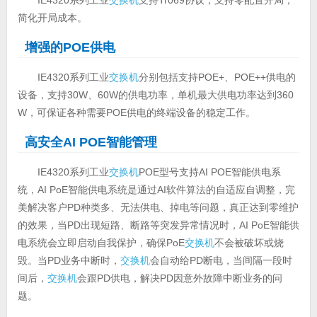
简化开局成本。
增强的POE供电
IE4320系列工业
交换机
分别包括支持POE+、POE++供电的
设备，支持30W、60W的供电功率，单机最大供电功率达到360
W，可保证各种需要POE供电的终端设备的稳定工作。
高安全AI POE智能管理
IE4320系列工业
交换机
POE型号支持AI POE智能供电系
统，AI PoE智能供电系统是通过AI软件算法的自适应自调整，完
美解决客户PD种类多、无法供电、掉电等问题，真正达到零维护
的效果，当PD出现短路、断路等突发异常情况时，AI PoE智能供
电系统会立即启动自我保护，确保PoE
交换机
不会被破坏或烧
毁。当PD业务中断时，
交换机
会自动给PD断电，当间隔一段时
间后，
交换机
会跟PD供电，解决PD因意外故障中断业务的问
题。