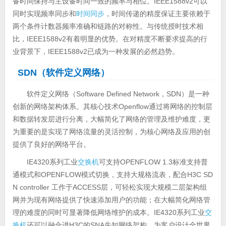
备时间保持与主设备时间一致的频率与相位。IEEE1588v2可以
同时实现频率同步和
时间同步
，时间传递的精度保证主要依赖于
两个条件计数器频率准确和链路的对称性。与传统授时技术相
比，IEEE1588v2有着明显的优势。在对精度不断要求提高的行
业背景下，IEEE1588v2已成为一种发展的必然趋势。
SDN（软件定义网络）
软件定义网络（Software Defined Network，SDN）是一种
创新的网络架构体系。其核心技术Openflow通过将网络的控制层
和数据转发层进行分离，大幅简化了网络的管理及维护难度，更
为重要的是实现了网络流量的灵活控制，为核心网络及应用的创
提供了良好的网络平台。
IE4320系列工业
交换机
可支持OPENFLOW 1.3标准支持普
通模式和OPENFLOW模式切换，支持大规格流表，配合H3C SD
N controller 工作于ACCESS层，可轻松实现大规模二层架构组
网并为现有网络提供了快速添加用户的功能；在大幅简化网络管
理的难度的同时可显著降低网络维护的成本。IE4320系列工业
交
换机
还可以融合进H3C的SNA先知网络架构，为客户设计全世界