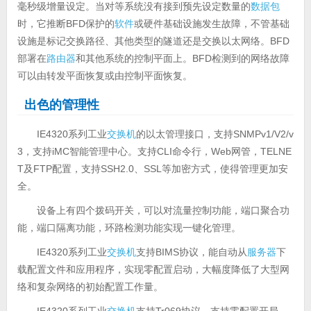
毫秒级增量设定。当对等系统没有接到预先设定数量的
数据包
时，它推断BFD保护的
软件
或硬件基础设施发生故障，不管基础
设施是标记交换路径、其他类型的隧道还是交换以太网络。BFD
部署在
路由器
和其他系统的控制平面上。BFD检测到的网络故障
可以由转发平面恢复或由控制平面恢复。
出色的管理性
IE4320系列工业
交换机
的以太管理接口，支持SNMPv1/V2/v
3，支持iMC智能管理中心。支持CLI命令行，Web网管，TELNE
T及FTP配置，支持SSH2.0、SSL等加密方式，使得管理更加安
全。
设备上有四个拨码开关，可以对流量控制功能，端口聚合功
能，端口隔离功能，环路检测功能实现一键化管理。
IE4320系列工业
交换机
支持BIMS协议，能自动从
服务器
下
载配置文件和应用程序，实现零配置启动，大幅度降低了大型网
络和复杂网络的初始配置工作量。
IE4320系列工业
交换机
支持Tr069协议，支持零配置开局，