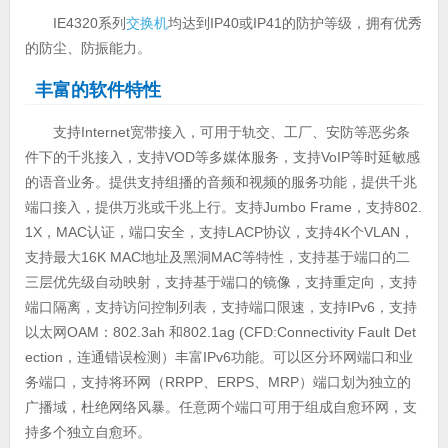
IE4320系列
交换机
均达到IP40或IP41的防护等级，拥有优秀
的防尘、防振能力。
丰富的软件特性
支持Internet宽带接入，可用于轨交、工厂、安防等恶劣条
件下的千兆接入，支持VOD等多媒体服务，支持VoIP等时延敏感
的语音业务。提供支持组播的音频和视频的服务功能，提供千兆
端口接入，提供万兆或千兆上行。支持Jumbo Frame，支持802.
1X，MAC认证，端口安全，支持LACP协议，支持4K个VLAN，
支持最大16K MAC地址及黑洞MAC等特性，支持基于端口的二
三层优先级自动映射，支持基于端口的镜像，支持重定向，支持
端口隔离，支持访问控制列表，支持端口限速，支持IPv6，支持
以太网OAM：802.3ah 和802.1ag (CFD:Connectivity Fault Det
ection，连通错误检测）丰富IPv6功能。可以区分环网端口和业
务端口，支持将环网（RRPP、ERPS、MRP）端口划为独立的
广播域，杜绝网络风暴。任意两个端口可用于组成自愈环网，支
持多个独立自愈环。