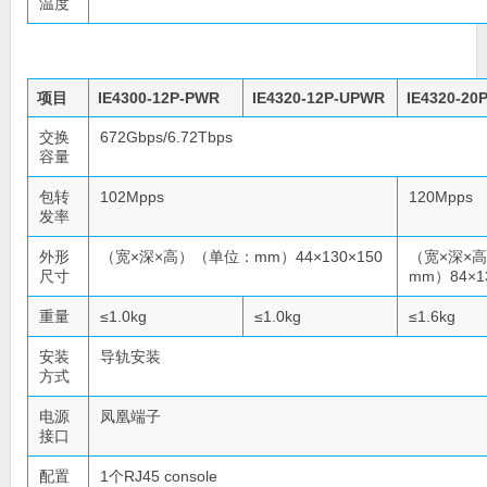
温度
项目
IE4300-12P-PWR
IE4320-12P-UPWR
IE4320-20
交换
672Gbps/6.72Tbps
容量
包转
102Mpps
120Mpps
发率
外形
（宽×深×高）（单位：mm）44×130×150
（宽×深×
尺寸
mm）84×1
重量
≤1.0kg
≤1.0kg
≤1.6kg
安装
导轨安装
方式
电源
凤凰端子
接口
配置
1个RJ45 console