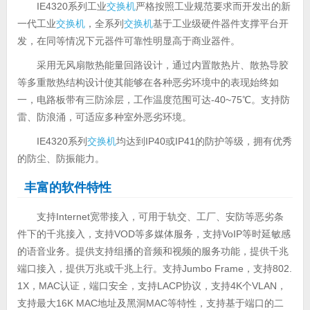
IE4320系列工业
交换机
严格按照工业规范要求而开发出的新
一代工业
交换机
，全系列
交换机
基于工业级硬件器件支撑平台开
发，在同等情况下元器件可靠性明显高于商业器件。
采用无风扇散热能量回路设计，通过内置散热片、散热导胶
等多重散热结构设计使其能够在各种恶劣环境中的表现始终如
一，电路板带有三防涂层，工作温度范围可达-40~75℃。支持防
雷、防浪涌，可适应多种室外恶劣环境。
IE4320系列
交换机
均达到IP40或IP41的防护等级，拥有优秀
的防尘、防振能力。
丰富的软件特性
支持Internet宽带接入，可用于轨交、工厂、安防等恶劣条
件下的千兆接入，支持VOD等多媒体服务，支持VoIP等时延敏感
的语音业务。提供支持组播的音频和视频的服务功能，提供千兆
端口接入，提供万兆或千兆上行。支持Jumbo Frame，支持802.
1X，MAC认证，端口安全，支持LACP协议，支持4K个VLAN，
支持最大16K MAC地址及黑洞MAC等特性，支持基于端口的二