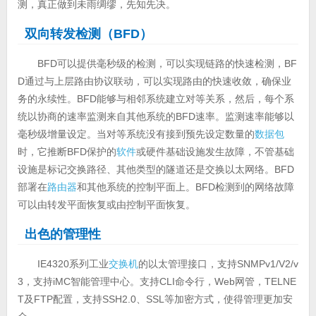
测，真正做到未雨绸缪，先知先决。
双向转发检测（BFD）
BFD可以提供毫秒级的检测，可以实现链路的快速检测，BF
D通过与上层路由协议联动，可以实现路由的快速收敛，确保业
务的永续性。BFD能够与相邻系统建立对等关系，然后，每个系
统以协商的速率监测来自其他系统的BFD速率。监测速率能够以
毫秒级增量设定。当对等系统没有接到预先设定数量的
数据包
时，它推断BFD保护的
软件
或硬件基础设施发生故障，不管基础
设施是标记交换路径、其他类型的隧道还是交换以太网络。BFD
部署在
路由器
和其他系统的控制平面上。BFD检测到的网络故障
可以由转发平面恢复或由控制平面恢复。
出色的管理性
IE4320系列工业
交换机
的以太管理接口，支持SNMPv1/V2/v
3，支持iMC智能管理中心。支持CLI命令行，Web网管，TELNE
T及FTP配置，支持SSH2.0、SSL等加密方式，使得管理更加安