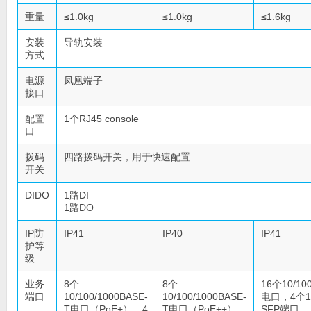
重量
≤1.0kg
≤1.0kg
≤1.6kg
安装
导轨安装
方式
电源
凤凰端子
接口
配置
1个RJ45 console
口
拨码
四路拨码开关，用于快速配置
开关
DIDO
1路DI
1路DO
IP防
IP41
IP40
IP41
护等
级
业务
8个
8个
16个10/100
端口
10/100/1000BASE-
10/100/1000BASE-
电口，4个10
T电口（PoE+），4
T电口（PoE++），
SFP端口