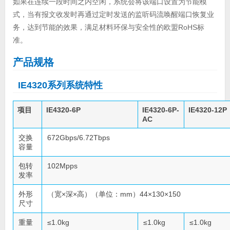
如果在连续一段时间之内空闲，系统会将该端口设置为节能模
式，当有报文收发时再通过定时发送的监听码流唤醒端口恢复业
务，达到节能的效果，满足材料环保与安全性的欧盟RoHS标
准。
产品规格
IE4320系列系统特性
项目
IE4320-6P
IE4320-6P-
IE4320-12P
AC
交换
672Gbps/6.72Tbps
容量
包转
102Mpps
发率
外形
（宽×深×高）（单位：mm）44×130×150
尺寸
重量
≤1.0kg
≤1.0kg
≤1.0kg