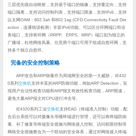
三层优先级自动映射，支持基于端口的镜像，支持重定向，支持
端口隔离，支持访问控制列表，支持端口限速，支持IPv6，支持
以太网OAM：802.3ah 和802.1ag (CFD:Connectivity Fault Det
ection，连通错误检测）丰富IPv6功能。可以区分环网端口和业
务端口，支持将环网（RRPP、ERPS、MRP）端口划为独立的
广播域，杜绝网络风暴。任意两个端口可用于组成自愈环网，支
持多个独立自愈环。
完备的安全控制策略
ARP攻击和ARP病毒作为局域网安全的第一大威胁， IE432
0系列
交换机
支持丰富的ARP防御功能，例如ARP Detection，实
现用户合法性检查功能和ARP报文有效性检查功能，ARP限速，
避免大量ARP报文对CPU进行冲击等。
IE4320系列工业
交换机
支持EAD（终端准入控制）功能，配
合后台系统可以对摄像头等哑终端进行管理，还可以将终端防病
毒、补丁修复等终端安全措施与网络接入控制、访问权限控制等
网络安全措施整合为一个联动的安全体系，通过对网络接入终端