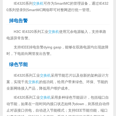
IE4320系列
交换机
可作为SmartMC的管理设备，通过IE432
0系列登录到SmartMC网络即可对整网进行统一管理。
掉电告警
H3C IE4320系列工业
交换机
使用冗余电源输入，支持单路
电源异常告警。
支持IEEE掉电告警dying gasp，能够在双路电源均出现故障
时，下电前向网管发出告警。
绿色节能
IE4320系列工业
交换机
采用节能芯片以及创新的架构设计方
案，实现千兆
交换机
的低功耗，给用户带来绿色、环保、节能的
全新网络接入产品，降低用户维护成本。
IE4320系列工业
交换机
采用多种绿色节能设计，包括端口自
动节能，如果在一段时间内接口状态始终为down，则系统自动停
止对该接口供电，自动进入节能模式；支持EEE节能功能，端口