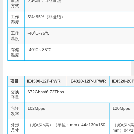
散热
无风扇，自然散热
方式
工作
5%~95%（非凝结）
湿度
工作
-40℃~75℃
温度
存储
-40℃～85℃
温度
项目
IE4300-12P-PWR
IE4320-12P-UPWR
IE4320-20
交换
672Gbps/6.72Tbps
容量
包转
102Mpps
120Mpps
发率
外形
（宽×深×高）（单位：mm）44×130×150
（宽×深×
尺寸
mm）84×1