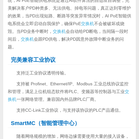
统，AI PoE智能供电系统是通过AI软件算法的自适应自调整，完
美解决客户PD种类多、无法供电、掉电等问题，真正达到零维护
的效果，当PD出现短路、断路等突发异常情况时，AI PoE智能供
电系统会立即启动自我保护，确保PoE
交换机
不会被破坏或烧
毁。当PD业务中断时，
交换机
会自动给PD断电，当间隔一段时
间后，
交换机
会跟PD供电，解决PD因意外故障中断业务的问
题。
完美兼容工业协议
支持泛工业协议透明传输。
支持被 Profinet、Ethernet/IP、Modbus 工业总线协议监控
和管理，满足上位机组态软件将PLC、变频器等控制器与工业
交
换机
一张网络管理。兼容国内外品牌PLC厂商。
支持CC-Link工业协议，与支持该协议的PLC产品通信。
SmartMC（智能管理中心）
随着网络规模的增加，网络边缘需要使用大量的接入设备，