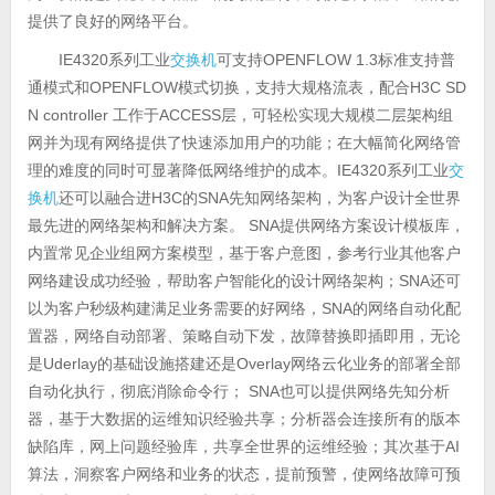
提供了良好的网络平台。
IE4320系列工业
交换机
可支持OPENFLOW 1.3标准支持普
通模式和OPENFLOW模式切换，支持大规格流表，配合H3C SD
N controller 工作于ACCESS层，可轻松实现大规模二层架构组
网并为现有网络提供了快速添加用户的功能；在大幅简化网络管
理的难度的同时可显著降低网络维护的成本。IE4320系列工业
交
换机
还可以融合进H3C的SNA先知网络架构，为客户设计全世界
最先进的网络架构和解决方案。 SNA提供网络方案设计模板库，
内置常见企业组网方案模型，基于客户意图，参考行业其他客户
网络建设成功经验，帮助客户智能化的设计网络架构；SNA还可
以为客户秒级构建满足业务需要的好网络，SNA的网络自动化配
置器，网络自动部署、策略自动下发，故障替换即插即用，无论
是Uderlay的基础设施搭建还是Overlay网络云化业务的部署全部
自动化执行，彻底消除命令行； SNA也可以提供网络先知分析
器，基于大数据的运维知识经验共享；分析器会连接所有的版本
缺陷库，网上问题经验库，共享全世界的运维经验；其次基于AI
算法，洞察客户网络和业务的状态，提前预警，使网络故障可预