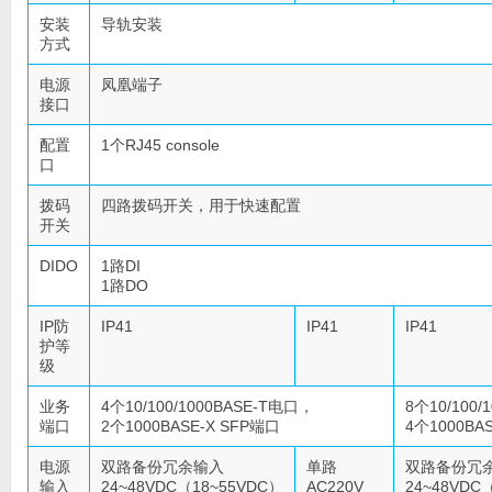
安装
导轨安装
方式
电源
凤凰端子
接口
配置
1个RJ45 console
口
拨码
四路拨码开关，用于快速配置
开关
DIDO
1路DI
1路DO
IP防
IP41
IP41
IP41
护等
级
业务
4个10/100/1000BASE-T电口，
8个10/100
端口
2个1000BASE-X SFP端口
4个1000BA
电源
双路备份冗余输入
单路
双路备份冗
输入
24~48VDC（18~55VDC）
AC220V
24~48VDC