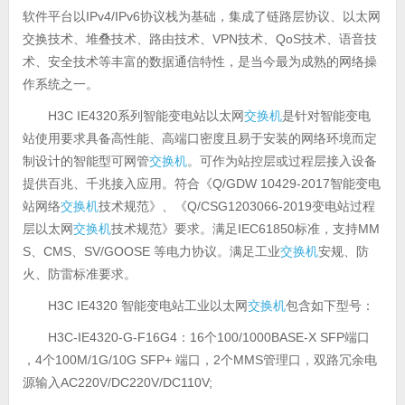
软件平台以IPv4/IPv6协议栈为基础，集成了链路层协议、以太网
交换技术、堆叠技术、路由技术、VPN技术、QoS技术、语音技
术、安全技术等丰富的数据通信特性，是当今最为成熟的网络操
作系统之一。
H3C IE4320系列智能变电站以太网
交换机
是针对智能变电
站使用要求具备高性能、高端口密度且易于安装的网络环境而定
制设计的智能型可网管
交换机
。可作为站控层或过程层接入设备
提供百兆、千兆接入应用。符合《Q/GDW 10429-2017智能变电
站网络
交换机
技术规范》、《Q/CSG1203066-2019变电站过程
层以太网
交换机
技术规范》要求。满足IEC61850标准，支持MM
S、CMS、SV/GOOSE 等电力协议。满足工业
交换机
安规、防
火、防雷标准要求。
H3C IE4320 智能变电站工业以太网
交换机
包含如下型号：
H3C-IE4320-G-F16G4：16个100/1000BASE-X SFP端口
，4个100M/1G/10G SFP+ 端口，2个MMS管理口，双路冗余电
源输入AC220V/DC220V/DC110V;