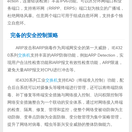
ection，连通错误检测）丰富IPv6功能。可以区分环网端口和业
务端口，支持将环网（RRPP、ERPS）端口划为独立的广播域，
杜绝网络风暴。任意两个端口可用于组成自愈环网，支持多个独
立自愈环。
完备的安全控制策略
ARP攻击和ARP病毒作为局域网安全的第一大威胁， IE432
0系列
交换机
支持丰富的ARP防御功能，例如ARP Detection，实
现用户合法性检查功能和ARP报文有效性检查功能，ARP限速，
避免大量ARP报文对CPU进行冲击等。
IE4320系列工业
交换机
支持EAD（终端准入控制）功能，配
合后台系统可以对摄像头等哑终端进行管理，还可以将终端防病
毒、补丁修复等终端安全措施与网络接入控制、访问权限控制等
网络安全措施整合为一个联动的安全体系，通过对网络接入终端
的检查、隔离、修复、管理和监控，使整个网络变被动防御为主
动防御、变单点防御为全面防御、变分散管理为集中策略管理，
提升了网络对病毒、蠕虫等新兴安全威胁的整体防御能力。