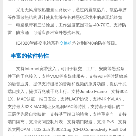
采用无风扇散热能量回路设计，通过内置散热片、散热导胶
等多重散热结构设计使其能够在各种恶劣环境中的表现始终如
一，电路板带有三防涂层，工作温度范围可达-40-70℃。支持防
雷、防浪涌，可适应多种室外恶劣环境。
IE4320智能变电站系列
交换机
均达到IP40的防护等级。
丰富的软件特性
支持Internet宽带接入，可用于轨交、工厂、安防等恶劣条
件下的千兆接入，支持VOD等多媒体服务，支持VoIP等时延敏感
的语音业务。提供支持组播的音频和视频的服务功能，提供千兆
端口接入，提供万兆或千兆上行。支持Jumbo Frame，支持802.
1X，MAC认证，端口安全，支持LACP协议，支持4K个VLAN，
支持最大32K MAC地址及黑洞MAC等特性，支持基于端口的二
三层优先级自动映射，支持基于端口的镜像，支持重定向，支持
端口隔离，支持访问控制列表，支持端口限速，支持IPv6，支持
以太网OAM：802.3ah 和802.1ag (CFD:Connectivity Fault Det