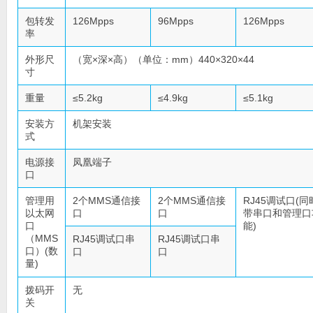
包转发
126Mpps
96Mpps
126Mpps
率
外形尺
（宽×深×高）（单位：mm）440×320×44
寸
重量
≤5.2kg
≤4.9kg
≤5.1kg
安装方
机架安装
式
电源接
凤凰端子
口
管理用
2个MMS通信接
2个MMS通信接
RJ45调试口(同
以太网
口
口
带串口和管理口
口
能)
（MMS
RJ45调试口串
RJ45调试口串
口）(数
口
口
量)
拨码开
无
关