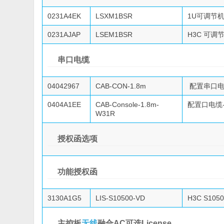
0231A4EK
LSXM1BSR
1U可调节机
0231AJAP
LSEM1BSR
H3C 可调节
串口电缆
04042967
CAB-CON-1.8m
配置串口电缆-
0404A1EE
CAB-Console-1.8m-
配置口电缆-1.
W31R
授权函选项
功能授权函
3130A1G5
LIS-S10500-VD
H3C S10
主控板
无线
融合AC可选License