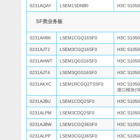
0231AQAY
LSEM1SDNB0
H3C S10
SF类业务板
0231AH8K
LSEM1CGQ16SF0
H3C S10
0231AJT2
LSEM3CGQ16SF0
H3C S10
0231AHWT
LSEM1QGS16SF0
H3C S10
0231AJT4
LSEM3QGS16SF0
H3C S10
0231AKXC
LSEM1RCGQ2TSSF0
H3C S10
接口模块(SF
0231AJBU
LSEM1CDQ2SF0
H3C S10
0231ALPM
LSEM3CDQ2SF0
H3C S10
0231AJBW
LSEM1CGQ36SF0
H3C S10
0231ALPP
LSEM3CGQ36SF0
H3C S10