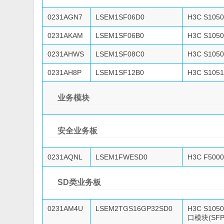
0231AGN7
LSEM1SF06D0
H3C S10
0231AKAM
LSEM1SF06B0
H3C S10
0231AHWS
LSEM1SF08C0
H3C S10
0231AH8P
LSEM1SF12B0
H3C S10
业务模块
安全业务板
0231AQNL
LSEM1FWESD0
H3C F500
SD类业务板
0231AM4U
LSEM2TGS16GP32SD0
H3C S10
口模块(SFP)