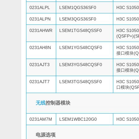
0231ALPL
LSEM1QGS36SF0
H3C S10
0231ALPN
LSEM3QGS36SF0
H3C S10
0231AHWR
LSEM1TGS48QSSF0
H3C S10
(QSFP+)(S
0231AH8N
LSEM1YGS48CQSF0
H3C S10
接口模块(QS
0231AJT3
LSEM3YGS48CQSF0
H3C S10
接口模块(QS
0231AJT7
LSEM3TGS48QSSF0
H3C S10
口模块(QSFP
无线
控制器模块
0231AM7M
LSEM1WBC120G0
H3C S105
电源选项