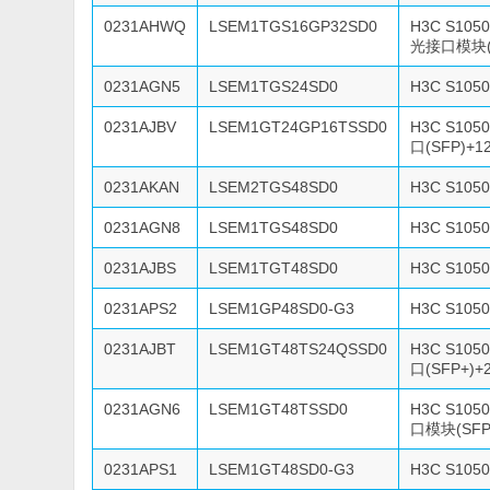
0231AHWQ
LSEM1TGS16GP32SD0
H3C S10
光接口模块(S
0231AGN5
LSEM1TGS24SD0
H3C S10
0231AJBV
LSEM1GT24GP16TSSD0
H3C S10
口(SFP)+
0231AKAN
LSEM2TGS48SD0
H3C S10
0231AGN8
LSEM1TGS48SD0
H3C S10
0231AJBS
LSEM1TGT48SD0
H3C S10
0231APS2
LSEM1GP48SD0-G3
H3C S10
0231AJBT
LSEM1GT48TS24QSSD0
H3C S10
口(SFP+)
0231AGN6
LSEM1GT48TSSD0
H3C S1
口模块(SFP+
0231APS1
LSEM1GT48SD0-G3
H3C S10