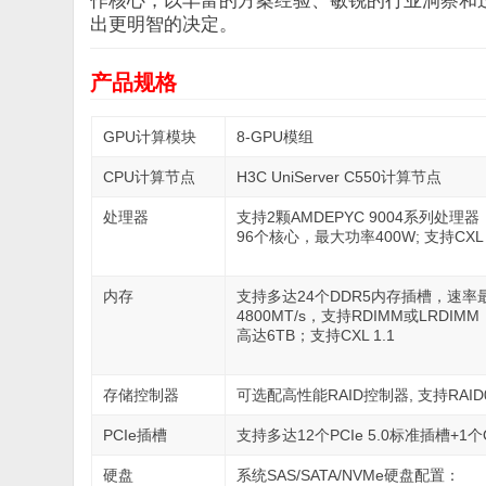
作核心，以丰富的方案经验、敏锐的行业洞察和
出更明智的决定。
产品规格
GPU计算模块
8-GPU模组
CPU计算节点
H3C UniServer C550计算节点
处理器
支持2颗AMDEPYC 9004系列处理
96个核心，最大功率400W; 支持CXL 1
内存
支持多达24个DDR5内存插槽，速率
4800MT/s，支持RDIMM或LRDI
高达6TB；支持CXL 1.1
存储控制器
可选配高性能RAID控制器, 支持RAID0/1/10
PCIe插槽
支持多达12个PCIe 5.0标准插槽+1个
硬盘
系统SAS/SATA/NVMe硬盘配置：