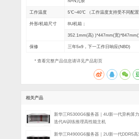
N+N冗余
工作温度
5℃~40℃ （工作温度支持受不同
外形/机箱尺寸
8U机箱；
352.1mm(高) )*447mm(宽)*847mm
保修
三年5x9，下一工作日响应(NBD)
* 查看完整产品信息请详见产品彩页
相关产品
新华三R5300G6服务器｜4U新一代异构算
迭代AI训练推理高性能主机
新华三R4900G6服务器｜2U新一代DDR5高