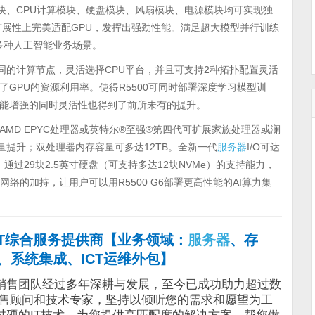
块、CPU计算模块、硬盘模块、风扇模块、电源模块均可实现独
/O扩展性上完美适配GPU，发挥出强劲性能。满足超大模型并行训练
多种人工智能业务场景。
灵活选择不同的计算节点，灵活选择CPU平台，并且可支持2种拓扑配置灵活
了GPU的资源利用率。使得R5500可同时部署深度学习模型训
能增强的同时灵活性也得到了前所未有的提升。
持多达2颗 AMD EPYC处理器或英特尔®至强®第四代可扩展家族处理器或澜
量提升；双处理器内存容量可多达12TB。全新一代
服务器
I/O可达
升。通过29块2.5英寸硬盘（可支持多达12块NVMe）的支持能力，
GE网络的加持，让用户可以用R5500 G6部署更高性能的AI算力集
CT综合服务提供商
【
业务领域：
服务器
、存
、系统集成、ICT运维外包
】
销售团队经过多年深耕与发展，至今已成功助力超过数
销售顾问和技术专家，坚持以倾听您的需求和愿望为工