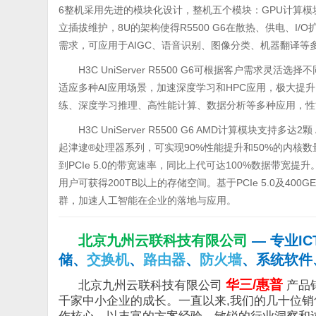
6整机采用先进的模块化设计，整机五个模块：GPU计算模
立插拔维护，8U的架构使得R5500 G6在散热、供电、I
需求，可应用于AIGC、语音识别、图像分类、机器翻译等
H3C UniServer R5500 G6可根据客户需求
适应多种AI应用场景，加速深度学习和HPC应用，极大提升
练、深度学习推理、高性能计算、数据分析等多种应用，性
H3C UniServer R5500 G6 AMD计算模块支
起津逮®处理器系列，可实现90%性能提升和50%的内核数
到PCIe 5.0的带宽速率，同比上代可达100%数据带宽提
用户可获得200TB以上的存储空间。基于PCIe 5.0及400
群，加速人工智能在企业的落地与应用。
北京九州云联科技有限公司
—
专业I
储、
交换机
、
路由器
、
防火墙
、系统软件
华三/惠普
北京九州云联科技有限公司
产品
千家中小企业的成长。一直以来,我们的几十位