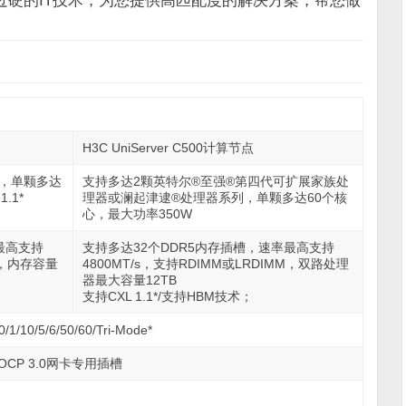
过硬的IT技术，为您提供高匹配度的解决方案，帮您做
H3C UniServer C500计算节点
器 ，单颗多达
支持多达2颗英特尔®至强®第四代可扩展家族处
.1*
理器或澜起津逮®处理器系列，单颗多达60个核
心，最大功率350W
最高支持
支持多达32个DDR5内存插槽，速率最高支持
MM，内存容量
4800MT/s，支持RDIMM或LRDIMM，双路处理
器最大容量12TB
支持CXL 1.1*/支持HBM技术；
/5/6/50/60/Tri-Mode*
OCP 3.0网卡专用插槽