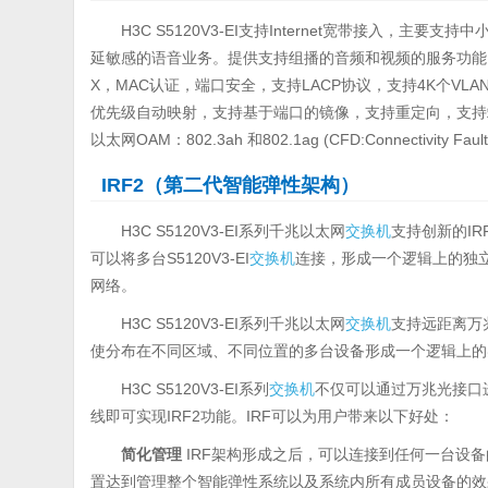
H3C S5120V3-EI支持Internet宽带接入，主
延敏感的语音业务。提供支持组播的音频和视频的服务功能，提供
X，MAC认证，端口安全，支持LACP协议，支持4K个VL
优先级自动映射，支持基于端口的镜像，支持重定向，支持端
以太网OAM：802.3ah 和802.1ag (CFD:Connectivity 
IRF2（第二代智能弹性架构）
H3C S5120V3-EI系列千兆以太网
交换机
支持创新的IRF（
可以将多台S5120V3-EI
交换机
连接，形成一个逻辑上的独
网络。
H3C S5120V3-EI系列千兆以太网
交换机
支持远距离万
使分布在不同区域、不同位置的多台设备形成一个逻辑上的
H3C S5120V3-EI系列
交换机
不仅可以通过万兆光接口
线即可实现IRF2功能。IRF可以为用户带来以下好处：
简化管理
IRF架构形成之后，可以连接到任何一台设
置达到管理整个智能弹性系统以及系统内所有成员设备的效