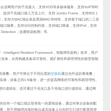
要支持中小企业网用户的千兆接入，支持VOD等多媒体服务，支持VoIP等时
千兆端口接入万兆上行。支持 Jumbo Frame，支持802.1
AN，支持大MAC地址表及黑洞MAC等特性，支持基于端口的二三层
口隔离，支持访问控制列表，支持端口限速，支持IPv6，支持
Fault Detection，连通错误检测）等。
Intelligent Resilient Framework，智能弹性架构）技术，用户
立实体，从而构建具备高可靠性、易扩展性和易管理性的新型智能
兆堆叠，用户可将位于不同位置的
交换机
通过光纤远距离堆叠，
实体，设备之间1:N备份，进一步提高网络的可靠性和易管理性。
进行虚拟化，也可通过千兆光口及千兆电口进行虚拟化，通过网
备的任何一个端口就以登录统一的逻辑设备，通过对单台设备的配
果，而不用物理连接到每台成员设备上分别对它们进行配置和管