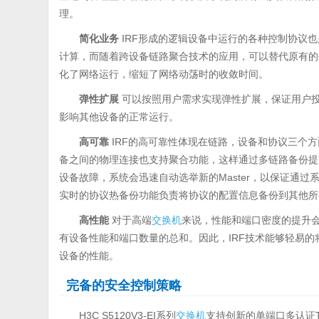
理。
简化业务
IRF形成的逻辑设备中运行的各种控制协议
计算，而随着跨设备链路聚合技术的应用，可以替代原有的
化了网络运行，缩短了网络动荡时的收敛时间。
弹性扩展
可以按照用户需求实现弹性扩展，保证用户投资
影响其他设备的正常运行。
高可靠
IRF的高可靠性体现在链路，设备和协议三个方
备之间的物理连接也支持聚合功能，这样通过多链路备份提高了
设备故障，系统会迅速自动选举新的Master，以保证通过
实时的协议热备份功能负责将协议的配置信息备份到其他所
高性能
对于高端
交换机
来说，性能和端口密度的提升会
有设备性能和端口数量的总和。因此，IRF技术能够轻易
设备的性能。
完备的安全控制策略
H3C S5120V3-EI系列
交换机
支持创新的单端口多认证T