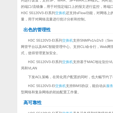
列进行设置，支持SP、WRR、SP+WRR三种模式。同时还
的端口/流镜像，用于对指定端口上的报文进行监控，将端
H3C S5120V3-EI系列
交换机
还支持sFlow功能，对网络
量，用于对网络流量进行统计分析和控制。
出色的管理性
H3C S5120V3-EI系列
交换机
支持SNMPv1/v2/v3（Sim
网管平台以及iMC智能管理中心。支持CLI命令行，Web网管
式，使得管理更加安全。
H3C S5120V3-EI系列
交换机
支持基于MAC地址划分
局和VLAN
下发ACL策略，在简化用户配置的同时，也大幅节约
H3C S5120V3-EI
交换机
支持BIMS协议，能自动从
服
型网络和复杂网络的初始配置工作量。
高可靠性