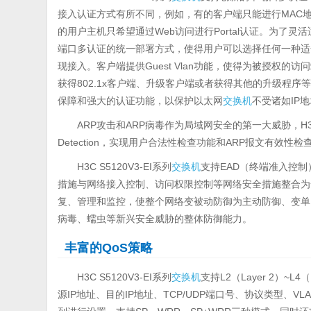
接入认证方式有所不同，例如，有的客户端只能进行MAC地
的用户主机只希望通过Web访问进行Portal认证。为了灵活
端口多认证的统一部署方式，使得用户可以选择任何一种适
现接入。客户端提供Guest Vlan功能，使得为被授权
获得802.1x客户端、升级客户端或者获得其他的升级程序等等。支
保障和强大的认证功能，以保护以太网
交换机
不受诸如IP
ARP攻击和ARP病毒作为局域网安全的第一大威胁，H3C S
Detection，实现用户合法性检查功能和ARP报文有效性
H3C S5120V3-EI系列
交换机
支持EAD（终端准入控
措施与网络接入控制、访问权限控制等网络安全措施整合为
复、管理和监控，使整个网络变被动防御为主动防御、变单
病毒、蠕虫等新兴安全威胁的整体防御能力。
丰富的QoS策略
H3C S5120V3-EI系列
交换机
支持L2（Layer 2）~
源IP地址、目的IP地址、TCP/UDP端口号、协议类型、