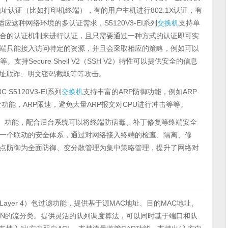
址认证（比如打印机终端），有的用户主机进行802.1X认证，有
适应这种网络环境的多认证需求，S5120V3-EI系列
交换机
支持单
合的认证机制来进行认证，且只需要通过一种方式的认证即可实
的访问端只能接入访问特定的资源，并且会采取相应的策略，例如可以
持Secure Shell V2（SSH V2）特性可以提供安全的信息
地址欺诈、明文密码截取等等攻击。
5120V3-EI系列
交换机
支持丰富的ARP防御功能，例如ARP
检查功能，ARP限速，避免大量ARP报文对CPU进行冲击等等。
制）功能，配合后台系统可以将终端防病毒、补丁修复等终端安全
一个联动的安全体系，通过对网络接入终端的检查、隔离、修
点防御为全面防御、变分散管理为集中策略管理，提升了网络对
L4（Layer 4）包过滤功能，提供基于源MAC地址、目的MAC地址、
VLAN的流分类。提供灵活的队列调度算法，可以同时基于端口和队