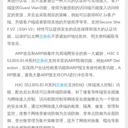
来进行认证，且只需要通过一种方式的认证即可实现接入。客户
端提供Guest Vlan功能，使得为被授权的访问端只能接入访问特
定的资源，并且会采取相应的策略，例如可以获得802.1x客户
端、升级客户端或者获得其他的升级程序等等。支持Secure She
ll V2（SSH V2）特性可以提供安全的信息保障和强大的认证功
能，以保护以太网
交换机
不受诸如IP地址欺诈、明文密码截取等
等攻击。
ARP攻击和ARP病毒作为局域网安全的第一大威胁，H3C S
5130S-EI-R系列
交换机
支持丰富的ARP防御功能，例如ARP Det
ection，实现用户合法性检查功能和ARP报文有效性检查功能，A
RP限速，避免大量ARP报文对CPU进行冲击等等。
H3C S5130S-EI-R系列
交换机
支持EAD（终端准入控制）功
能，配合后台系统可以将终端防病毒、补丁修复等终端安全措施
与网络接入控制、访问权限控制等网络安全措施整合为一个联动
的安全体系，通过对网络接入终端的检查、隔离、修复、管理和
监控，使整个网络变被动防御为主动防御、变单点防御为全面防
御、变分散管理为集中策略管理，提升了网络对病毒、蠕虫等新
兴安全威胁的整体防御能力。