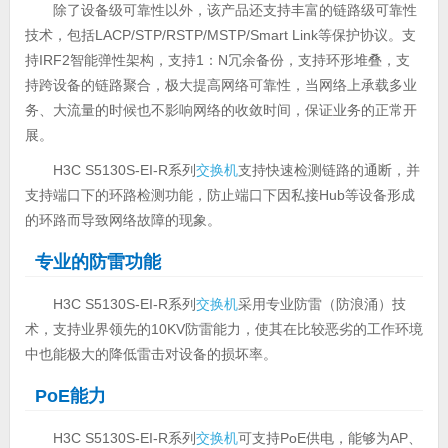
除了设备级可靠性以外，该产品还支持丰富的链路级可靠性
技术，包括LACP/STP/RSTP/MSTP/Smart Link等保护协议。支
持IRF2智能弹性架构，支持1：N冗余备份，支持环形堆叠，支
持跨设备的链路聚合，极大提高网络可靠性，当网络上承载多业
务、大流量的时候也不影响网络的收敛时间，保证业务的正常开
展。
H3C S5130S-EI-R系列
交换机
支持快速检测链路的通断，并
支持端口下的环路检测功能，防止端口下因私接Hub等设备形成
的环路而导致网络故障的现象。
专业的防雷功能
H3C S5130S-EI-R系列
交换机
采用专业防雷（防浪涌）技
术，支持业界领先的10KV防雷能力，使其在比较恶劣的工作环境
中也能极大的降低雷击对设备的损坏率。
PoE能力
H3C S5130S-EI-R系列
交换机
可支持PoE供电，能够为AP、