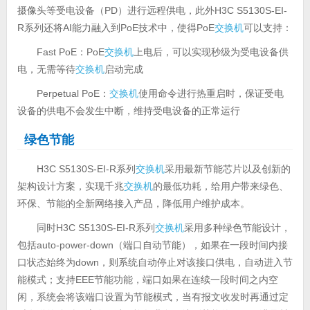
摄像头等受电设备（PD）进行远程供电，此外H3C S5130S-EI-
R系列还将AI能力融入到PoE技术中，使得PoE
交换机
可以支持：
Fast PoE：PoE
交换机
上电后，可以实现秒级为受电设备供
电，无需等待
交换机
启动完成
Perpetual PoE：
交换机
使用命令进行热重启时，保证受电
设备的供电不会发生中断，维持受电设备的正常运行
绿色节能
H3C S5130S-EI-R系列
交换机
采用最新节能芯片
以及创新的
架构设计方案，实现千兆
交换机
的最低功耗，给用户带来绿色、
环保、节能的全新网络接入产品，降低用户维护成本。
同时H3C S5130S-EI-R系列
交换机
采用多种绿色节能设计，
包括auto-power-down（端口自动节能），如果在一段时间内接
口状态始终为down，则系统自动停止对该接口供电，自动进入节
能模式；支持EEE节能功能，端口如果在连续一段时间之内空
闲，系统会将该端口设置为节能模式，当有报文收发时再通过定