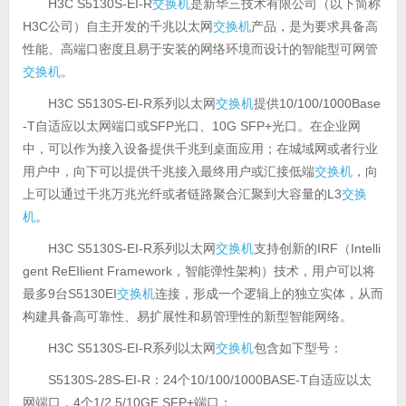
H3C S5130S-EI-R
交换机
是新华三技术有限公司（以下简称
H3C公司）自主开发的千兆以太网
交换机
产品，是为要求具备高
性能、高端口密度且易于安装的网络环境而设计的智能型可网管
交换机
。
H3C S5130S-EI-R系列以太网
交换机
提供10/100/1000Base
-T自适应以太网端口或SFP光口、10G SFP+光口。在企业网
中，可以作为接入设备提供千兆到桌面应用；在城域网或者行业
用户中，向下可以提供千兆接入最终用户或汇接低端
交换机
，向
上可以通过千兆万兆光纤或者链路聚合汇聚到大容量的L3
交换
机
。
H3C S5130S-EI-R系列以太网
交换机
支持创新的IRF（Intelli
gent ReEIlient Framework，智能弹性架构）技术，用户可以将
最多9台S5130EI
交换机
连接，形成一个逻辑上的独立实体，从而
构建具备高可靠性、易扩展性和易管理性的新型智能网络。
H3C S5130S-EI-R系列以太网
交换机
包含如下型号：
S5130S-28S-EI-R：24个10/100/1000BASE-T自适应以太
网端口，4个1/2.5/10GE SFP+端口；