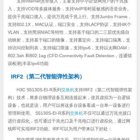
支持Internet宽带接入，主要支持中小企业网用户的千兆接
入，支持VOD等多媒体服务，支持VoIP等时延敏感的语音业务。
提供千兆端口接入，提供万兆或千兆上行。支持Jumbo Frame，
支持802.1X，MAC认证，端口安全，支持LACP协议，支持4K个
VLAN，支持黑洞MAC等特性，支持基于端口的二三层优先级自
动映射，支持基于端口的镜像，支持重定向，支持端口隔离，支
持访问控制列表，支持端口限速，支持Ipv6，支持以太网OAM：
802.3ah 和802.1ag (CFD:Connectivity Fault Detection，连通错
误检测)丰富Ipv6功能
IRF2（第二代智能弹性架构）
H3C S5130S-EI-R系列
交换机
支持IRF2（第二代智能弹性架
构）技术，将多台物理设备互相连接起来，使其虚拟为一台逻辑
设备，也就是说，用户可以将这多台设备看成一台单一设备进行
管理和使用。 S5130S-EI-R系列
交换机
不仅可以通过万兆光接口
进行虚拟化，也可通过千兆光口及千兆电口进行虚拟化，通过网
线即可实现IRF2功能。IRF可以为用户带来以下好处：
简化管理 IRF架构形成之后，可以连接到任何一台设备的任