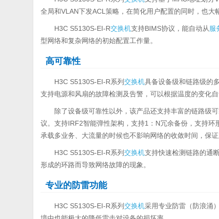
全局和VLAN下发ACL策略，在简化用户配置的同时，也
H3C S5130S-EI-R
交换机
支持BIMS协议，能自动从
服
型网络和复杂网络的初始配置工作量。
高可靠性
H3C S5130S-EI-R系列
交换机
具备设备级和链路级的
支持电源和风扇的故障检测及告警，可以根据温度的变化自
除了设备级可靠性以外，该产品还支持丰富的链路级可靠性技术，包
议。支持IRF2智能弹性架构，支持1：N冗余备份，支持
承载多业务、大流量的时候也不影响网络的收敛时间，保证
H3C S5130S-EI-R系列
交换机
支持快速检测链路的通断
形成的环路而导致网络故障的现象。
专业的防雷功能
H3C S5130S-EI-R系列
交换机
采用专业防雷（防浪涌）
境中也能极大的降低雷击对设备的损坏率。