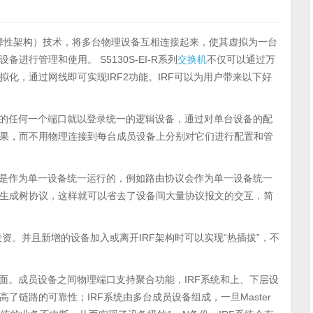
能弹性架构）技术，将多台物理设备互相连接起来，使其虚拟为一台
行管理和使用。 S5130S-EI-R系列
交换机
不仅可以通过万
化，通过网线即可实现IRF2功能。IRF可以为用户带来以下好
备的任何一个端口就以登录统一的逻辑设备，通过对单台设备的配
果，而不用物理连接到每台成员设备上分别对它们进行配置和管
也是作为单一设备统一运行的，例如路由协议会作为单一设备统一
生成树协议，这样就可以省去了设备间大量协议报文的交互，简
资。并且新增的设备加入或离开IRF架构时可以实现“热插拔”，不
方面。成员设备之间物理端口支持聚合功能，IRF系统和上、下层设
链路的可靠性；IRF系统由多台成员设备组成，一旦Master