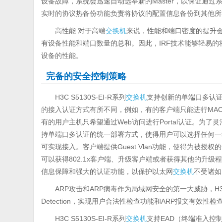
设备故障，系统会迅速自动选举新的Master，以保证通过
实时的协议热备份功能负责将协议的配置信息备份到其他所
高性能 对于高端
交换机
来说，性能和端口密度的提升会
有设备性能和端口数量的总和。因此，IRF技术能够轻易
设备的性能。
完备的安全控制策略
H3C S5130S-EI-R系列
交换机
支持创新的单端口多认证
的接入认证方式有所不同，例如，有的客户端只能进行MAC
有的用户主机只希望通过Web访问进行Portal认证。为了灵活
持单端口多认证的统一部署方式，使得用户可以选择任何一
可实现接入。客户端提供Guest Vlan功能，使得为被
可以获得802.1x客户端、升级客户端或者获得其他的升级程序等等
信息保障和强大的认证功能，以保护以太网
交换机
不受诸如
ARP攻击和ARP病毒作为局域网安全的第一大威胁，H3C S
Detection，实现用户合法性检查功能和ARP报文有效性
H3C S5130S-EI-R系列
交换机
支持EAD（终端准入控