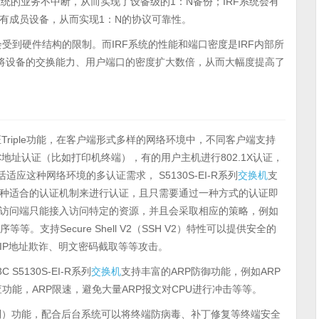
系统的业务不中断，从而实现了设备级的1：N备份；IRF系统会有
有成员设备，从而实现1：N的协议可靠性。
受到硬件结构的限制。而IRF系统的性能和端口密度是IRF内部所
的将设备的交换能力、用户端口的密度扩大数倍，从而大幅度提高了
Triple功能，在客户端形式多样的网络环境中，不同客户端支持
地址认证（比如打印机终端），有的用户主机进行802.1X认证，
适应这种网络环境的多认证需求， S5130S-EI-R系列
交换机
支
种适合的认证机制来进行认证，且只需要通过一种方式的认证即
授权的访问端只能接入访问特定的资源，并且会采取相应的策略，例如
。支持Secure Shell V2（SSH V2）特性可以提供安全的
IP地址欺诈、明文密码截取等等攻击。
5130S-EI-R系列
交换机
支持丰富的ARP防御功能，例如ARP
检查功能，ARP限速，避免大量ARP报文对CPU进行冲击等等。
制）功能，配合后台系统可以将终端防病毒、补丁修复等终端安全