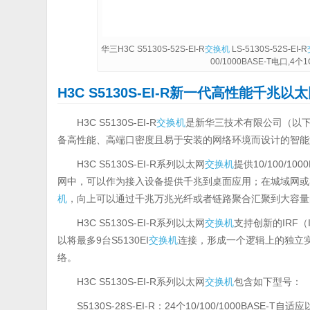
华三H3C S5130S-52S-EI-R
交换机
LS-5130S-52S-EI-R
00/1000BASE-T电口,4个1
H3C S5130S-EI-R新一代高性能千兆以
H3C S5130S-EI-R
交换机
是新华三技术有限公司（以下
备高性能、高端口密度且易于安装的网络环境而设计的智能
H3C S5130S-EI-R系列以太网
交换机
提供10/100/1
网中，可以作为接入设备提供千兆到桌面应用；在城域网或
机
，向上可以通过千兆万兆光纤或者链路聚合汇聚到大容量
H3C S5130S-EI-R系列以太网
交换机
支持创新的IRF（In
以将最多9台S5130EI
交换机
连接，形成一个逻辑上的独立
络。
H3C S5130S-EI-R系列以太网
交换机
包含如下型号：
S5130S-28S-EI-R：24个10/100/1000BASE-T自