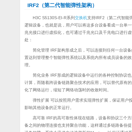
IRF2（第二代智能弹性架构）
H3C S5130S-EI-R系列
交换机
支持IRF2（第二代智
逻辑设备，也就是说，用户可以将这多台设备看成一台单一设备进
兆光接口进行虚拟化，也可通过千兆光口及千兆电口进行虚拟
处：
简化管理 IRF架构形成之后，可以连接到任何一台设
置达到管理整个智能弹性系统以及系统内所有成员设备的效
理。
简化业务 IRF形成的逻辑设备中运行的各种控制协议
计算，而随着跨设备链路聚合技术的应用，可以替代原有的
化了网络运行，缩短了网络动荡时的收敛时间。
弹性扩展 可以按照用户需求实现弹性扩展，保证用户投
影响其他设备的正常运行。
高可靠 IRF的高可靠性体现在链路，设备和协议三个
备之间的物理连接也支持聚合功能，这样通过多链路备份提高了