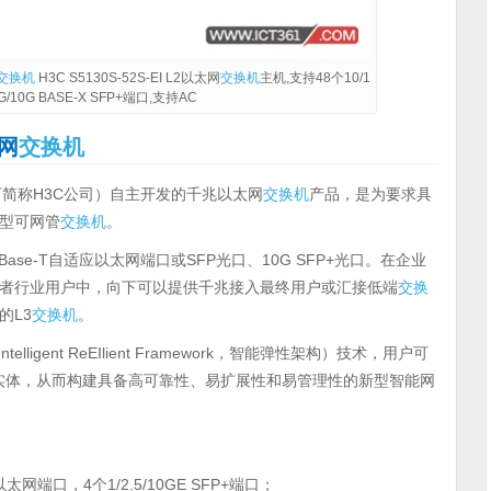
交换机
H3C S5130S-52S-EI L2以太网
交换机
主机,支持48个10/1
G/10G BASE-X SFP+端口,支持AC
太网
交换机
简称H3C公司）自主开发的千兆以太网
交换机
产品，是为要求具
型可网管
交换机
。
000Base-T自适应以太网端口或SFP光口、10G SFP+光口。在企业
者行业用户中，向下可以提供千兆接入最终用户或汇接低端
交换
的L3
交换机
。
telligent ReEIlient Framework，智能弹性架构）技术，用户可
实体，从而构建具备高可靠性、易扩展性和易管理性的新型智能网
适应以太网端口，4个1/2.5/10GE SFP+端口；