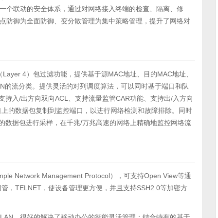
一个联动的安全体系，通过对网络接入终端的检查、隔离、修
点防御为全面防御、变分散管理为集中策略管理，提升了网络对
~L4（Layer 4）包过滤功能，提供基于源MAC地址、目的MAC地址、
VLAN的流分类。提供灵活的对列调度算法，可以同时基于端口和队
支持入/出方向双向ACL、支持流量监管CAR功能、支持出/入方向
口上的数据包复制到监控端口，以进行网络检测和故障排除。同时
络上的数据包进行采样，在千兆/万兆高速的网络上精确地监控网络流
ple Network Management Protocol），可支持Open View等通
管，TELNET，使设备管理更方便，并且支持SSH2.0等加密方
VLAN，很好的解决了移动办公的智能灵活管理；结合特有的基于