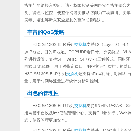
措施与网络接入控制、访问权限控制等网络安全措施整合为
复、管理和监控，使整个网络变被动防御为主动防御、变单
病毒、蠕虫等新兴安全威胁的整体防御能力。
丰富的QoS策略
H3C S5130S-EI-R系列
交换机
支持L2（Layer 2）
源IP地址、目的IP地址、TCP/UDP端口号、协议类型、
列进行设置，支持SP、WRR、SP+WRR三种模式。同时还
的端口/流镜像，用于对指定端口上的报文进行监控，将端
H3C S5130S-EI-R系列
交换机
还支持sFlow功能，对网
量，用于对网络流量进行统计分析和控制。
出色的管理性
H3C S5130S-EI-R系列
交换机
支持SNMPv1/v2/v3（Sim
用网管平台以及Imc智能管理中心。支持CLI命令行，Web网
式，使得管理更加安全。
H3C S5130S-EI-R系列
交换机
支持基于MAC地址划分