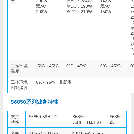
型）
206W
双AC：224W
143W
2
双AC：
单DC：198W
双AC：
L
208W
双DC：210W
150W
双
2
L
单
2
L
双
2
L
工作环境
-5°C～45°C
0ºC～45ºC
0ºC～45ºC
0
温度
工作环境
5%～95%，非凝露
相对湿度
S6850系列业务特性
支持
S6850-56HF-G
S6850-
S6850-
特性
56HF（H1/H3）
2C
交换
8Tbps/128Tbps
4.8Tbps/96Tbps