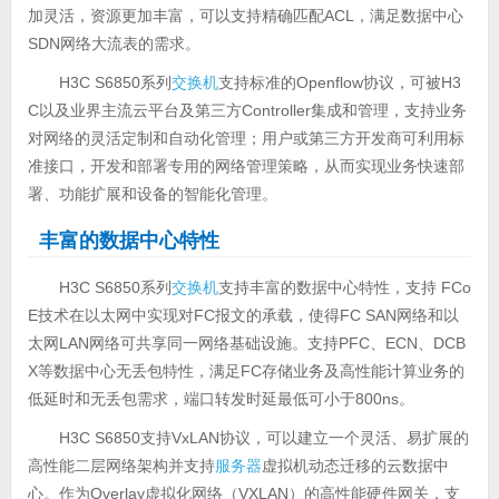
加灵活，资源更加丰富，可以支持精确匹配ACL，满足数据中心
SDN网络大流表的需求。
H3C S6850系列
交换机
支持标准的Openflow协议，可被H3
C以及业界主流云平台及第三方Controller集成和管理，支持业务
对网络的灵活定制和自动化管理；用户或第三方开发商可利用标
准接口，开发和部署专用的网络管理策略，从而实现业务快速部
署、功能扩展和设备的智能化管理。
丰富的数据中心特性
H3C S6850系列
交换机
支持丰富的数据中心特性，支持 FCo
E技术在以太网中实现对FC报文的承载，使得FC SAN网络和以
太网LAN网络可共享同一网络基础设施。支持PFC、ECN、DCB
X等数据中心无丢包特性，满足FC存储业务及高性能计算业务的
低延时和无丢包需求，端口转发时延最低可小于800ns。
H3C S6850支持VxLAN协议，可以建立一个灵活、易扩展的
高性能二层网络架构并支持
服务器
虚拟机动态迁移的云数据中
心。作为Overlay虚拟化网络（VXLAN）的高性能硬件网关，支