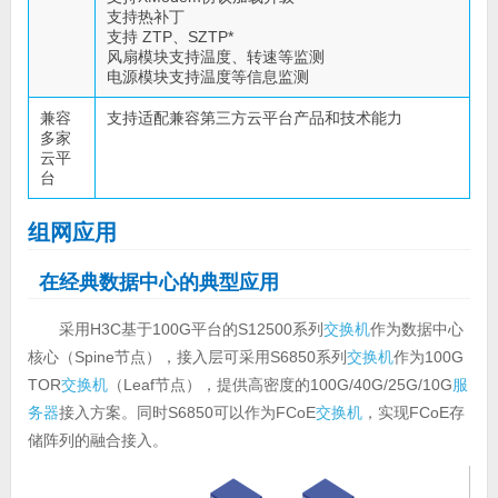
支持热补丁
支持 ZTP、SZTP*
风扇模块支持温度、转速等监测
电源模块支持温度等信息监测
兼容
支持适配兼容第三方云平台产品和技术能力
多家
云平
台
组网应用
在经典数据中心的典型应用
采用H3C基于100G平台的S12500系列
交换机
作为数据中心
核心（Spine节点），接入层可采用S6850系列
交换机
作为100G
TOR
交换机
（Leaf节点），提供高密度的100G/40G/25G/10G
服
务器
接入方案。同时S6850可以作为FCoE
交换机
，实现FCoE存
储阵列的融合接入。