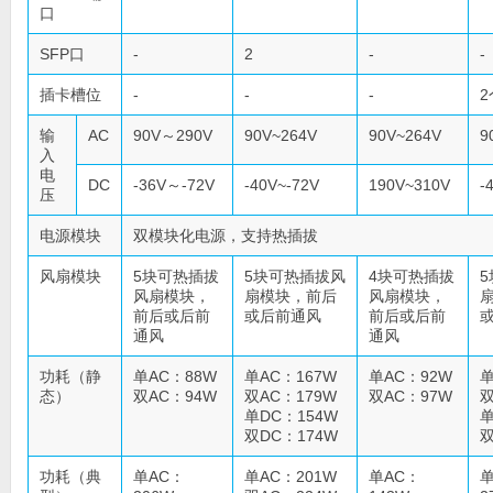
口
SFP口
-
2
-
-
插卡槽位
-
-
-
2
输
AC
90V～290V
90V~264V
90V~264V
9
入
电
DC
-36V～-72V
-40V~-72V
190V~310V
-
压
电源模块
双模块化电源，支持热插拔
风扇模块
5块可热插拔
5块可热插拔风
4块可热插拔
风扇模块，
扇模块，前后
风扇模块，
前后或后前
或后前通风
前后或后前
通风
通风
功耗（静
单AC：88W
单AC：167W
单AC：92W
单
态）
双AC：94W
双AC：179W
双AC：97W
双
单DC：154W
单
双DC：174W
双
功耗（典
单AC：
单AC：201W
单AC：
单