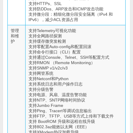
支持HTTPs、SSL
支持防DDos、ARP攻击和ICMP攻击功能
支持微分段：精细化微分段安全隔离（IPv4 和
IPv6），减少ACL资源占用
管理
支持Telemetry可视化功能
和维
支持全网路径探测
护
支持缓存微突发检测
支持零配置Auto-config和配置回滚
支持命令行接口（CLI）配置
支持通过Console、Telnet、SSH等配置方式
支持RMON （Remote Monitoring）
支持SNMP v1/v2c/v3
支持网管系统
支持Netconf和Python
支持系统日志和用户操作日志
支持分级告警
支持电源、风扇、温度告警功能
支持NTP、SNTP网络时间协议
支持Jumbo Frame
支持Ping、Tracert等调试信息输出
支持FTP、TFTP、USB等方式上传和下载文件
支持 BootROM 升级和远程在线升级
支持802.3az能效以太网（EEE）
支持XModem协议加载升级