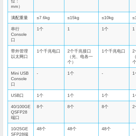
位：
mm）
满配重量
≤7.6kg
≤15kg
≤10kg
≤
串行
1个
1
1个
1
Console
口
带外管理
1个千兆电口
2个千兆接口
1个千兆电口
以太网口
（光、电各一
个）
Mini USB
-
1个
-
1
Console
口
USB口
1个
1个
1个
1
40/100GE
8个
8个
8个
2
QSFP28
端口
10/25GE
48个
48个
48个
-
SFP28端