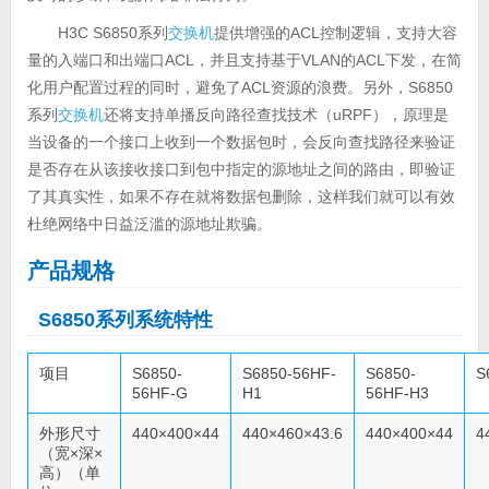
H3C S6850系列
交换机
提供增强的ACL控制逻辑，支持大容
量的入端口和出端口ACL，并且支持基于VLAN的ACL下发，在简
化用户配置过程的同时，避免了ACL资源的浪费。另外，S6850
系列
交换机
还将支持单播反向路径查找技术（uRPF），原理是
当设备的一个接口上收到一个数据包时，会反向查找路径来验证
是否存在从该接收接口到包中指定的源地址之间的路由，即验证
了其真实性，如果不存在就将数据包删除，这样我们就可以有效
杜绝网络中日益泛滥的源地址欺骗。
产品规格
S6850系列系统特性
项目
S6850-
S6850-56HF-
S6850-
S
56HF-G
H1
56HF-H3
外形尺寸
440×400×44
440×460×43.6
440×400×44
4
（宽×深×
高）（单