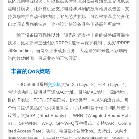
拔的冗余电源模块，可以根据实际环境的需要灵活配置交流或直
流电源模块，此外整机还支持电源和风扇的故障检测及告警，支
持风扇未插自动保护功能，避免芯片损坏，可以根据温度的变化
自动调节风扇的转速，这些设计使设备具备了很高的可靠性。
除了设备级可靠性以外，该系列还支持丰富的链路级可靠性
技术，比如新华三独创的RRPP快速环网保护机制，以及VRRPE
和Smart link。当网络上承载多业务、大流量的时候也不影响网
络的收敛时间，保证业务的正常开展。
丰富的QoS策略
H3C S6850系列
交换机
支持L2（Layer 2）~L4（Layer 4）
包过滤功能，提供基于源MAC地址、目的MAC地址、源IP地址、
目的IP地址、TCP/UDP端口号、协议类型、VLAN的流分类。每
个端口提供灵活的队列调度算法，可以同时基于端口和队列进行
设置，支持SP（Strict Priority）、WRR（Weighted Round Robi
n）、SP+WRR、WFQ、SP+WFQ五种模式。支持CAR（Comm
itted Access Rate）功能，粒度最小达8Kbps。支持出、入两个
方向的端口镜像，用于对指定端口上的报文进行监控，将端口上