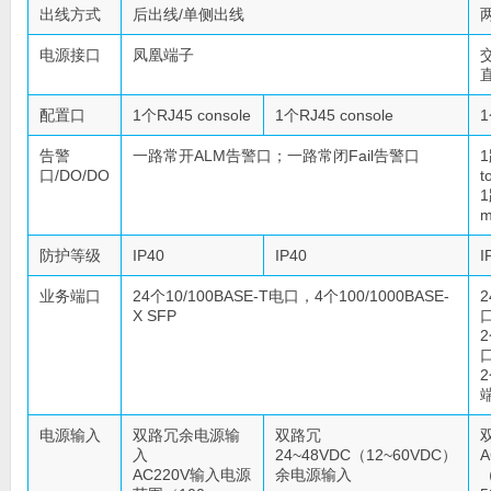
出线方式
后出线/单侧出线
电源接口
凤凰端子
交
配置口
1个RJ45 console
1个RJ45 console
1
告警
一路常开ALM告警口；一路常闭Fail告警口
1
口/DO/DO
t
1
m
防护等级
IP40
IP40
I
业务端口
24个10/100BASE-T电口，4个100/1000BASE-
2
X SFP
2
2
电源输入
双路冗余电源输
双路冗
入
24~48VDC（12~60VDC）
AC220V输入电源
余电源输入
（