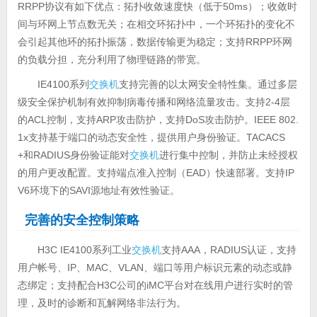
RRPP协议有如下优点：拓扑收敛速度快（低于50ms）；收敛时
间与环网上节点数无关；在相交环拓扑中，一个环拓扑的变化不
会引起其他环的拓扑振荡，数据传输更为稳定；支持RRPP环网
的负载分担，充分利用了物理链路的带宽。
IE4100系列
交换机
支持完善的以太网安全特性集。通过多层
级安全保护机制有效抑制病毒传播和网络流量攻击。支持2-4层
的ACL控制，支持ARP攻击防护，支持DoS攻击防护。IEEE 802.
1x支持基于端口的动态安全性，提供用户身份验证。TACACS
+和RADIUS身份验证能对
交换机
进行集中控制，并防止未经授权
的用户更改配置。支持端点准入控制（EAD）快速部署。支持IP
V6环境下的SAVI源地址有效性验证。
完善的安全控制策略
H3C IE4100系列工业
交换机
支持AAA，RADIUS认证，支持
用户帐号、IP、MAC、VLAN、端口等用户标识元素的动态或静
态绑定；支持配合H3C公司的iMC平台对在线用户进行实时的管
理，及时的诊断和瓦解网络非法行为。