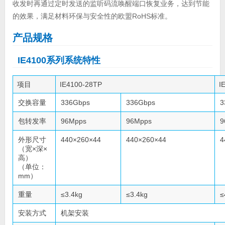
收发时再通过定时发送的监听码流唤醒端口恢复业务，达到节能
的效果，满足材料环保与安全性的欧盟RoHS标准。
产品规格
IE4100系列系统特性
项目
IE4100-28TP
I
交换容量
336Gbps
336Gbps
3
包转发率
96Mpps
96Mpps
9
外形尺寸
440×260×44
440×260×44
4
（宽×深×
高）
（单位：
mm）
重量
≤3.4kg
≤3.4kg
≤
安装方式
机架安装