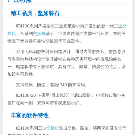
精工品质，坚如磐石
IE4100系列严格按照工业规范要求而开发出的新一代工业
交
换机
，全系列
交换机
基于工业级硬件器件支撑平台开发，在同等
情况下元器件可靠性明显高于商业器件。
采用无风扇散热能量回路设计，通过内置散热片、散热导胶
等多重散热结构设计使其能够在各种恶劣环境中的表现始终如
一，电路板带有三防涂层，具有防尘、防霉、防腐蚀的特点，增
加设备可靠性。
支持防振、防尘，遵循IP40 防护等级。
IE4100-28TP采用“后出线设计”后出线指： 电源接口和业务
接口在同一侧；双侧均带有状态指示灯。
丰富的软件特性
IE4100系列工业
交换机
集成交换、路由、环网保护及安全等