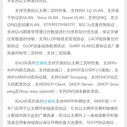
丰富的以太网通信协议。
支持完善的以太网二层特性集。支持802.1Q VLAN，支持基
于协议的VLAN，Voice VLAN，Guest VLAN，支持QINQ、灵活
QINQ及组播VLAN。STP/RSTP/MSTP、802.3x流量控制协议；
支持QoS拥塞管理通过对数据进行分类和划分优先级，保证关键
任务数据的传输；支持LLDP链路层发现协议、LACP链路聚合控
制协议、DLDP设备链路检测协议、GARP VLAN注册协议及广播
风暴抑制等二层特性，支持二层组播。
IE4100系列
交换机
支持完善的以太网三层特性集。支持IPv
4/IPV6静态路由，支持路由接口，支持RIP及OSPF(小规格)，支
持IPv4和IPv6双协议栈。支持IGMP Snooping，支持DHCP动态
主机配置协议，支持DHCP Client、DHCP Server、DHCP Snoo
ping及Dhcp relay option82；支持DNS域名解析系统。
IE4100系列系列
交换机
支持RRPP环网技术。RRPP是一个
专门应用于以太网环的链路层协议。它在以太网环完整时能够防
止数据环路引起的广播风暴，而当以太网环上一条链路断开时能
迅速启用备份链路以保证环网的最大连通性。与STP协议相比，