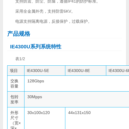
支持防震、防尘、防腐，遵循IP41的防护标准。
采用全金属外壳，支持防雷6KV。
电源支持隔离电源，反接保护，过载保护。
产品规格
IE4300U系列系统特性
表1/2
项目
IE4300U-5E
IE4300U-8E
IE4300U-6
交换
128Gbps
容量
包转
30Mpps
发率
外形
30x100x120
44x131x150
尺寸
（宽×
深×