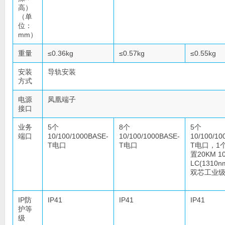
高）
（单
位：
mm）
重量
≤0.36kg
≤0.57kg
≤0.55kg
安装
导轨安装
方式
电源
凤凰端子
接口
业务
5个
8个
5个
端口
10/100/1000BASE-
10/100/1000BASE-
10/100/10
T电口
T电口
T电口，1
置20KM 1
LC(1310
双芯工业级
IP防
IP41
IP41
IP41
护等
级