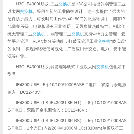
H3C IE4300U系列工业
交换机
是H3C公司推出的弱管理工业
以太网
交换机
。采用全新的工业防护设计，进一步提供了强大的
硬件防护能力，可长时间工作于-40~80℃的恶劣环境中，拥有IP
41防护等级，电路板带有三防涂层，无风扇散热能特性。相比传
统无管理工业
交换机
， 弱管理工业
交换机
支持web页面管理、云
简平台管理、VLAN划分等功能，打破无管理工业
交换机
“傻瓜式”
的限制， 实现网络轻便可视化，广泛应用于交通、电力、安平能
源等行业。
H3C IE4300U系列弱管理导轨式工业以太网
交换机
包含如下
型号：
IE4300U-5E：5个10/100/1000BASE-T电口，双路冗余电源
输入：DC12-48V；
IE4300U-8E（LS-IE4300U-8E-H1）：8个10/100/1000BAS
E-T电口，双路冗余电源输入：DC12-48V；
IE4300U-6P（LS-IE4300U-6P-BS）：5个10/100/1000BAS
E-T电口，1个光口(内置20KM 1000M LC(1310nm)单模双芯工