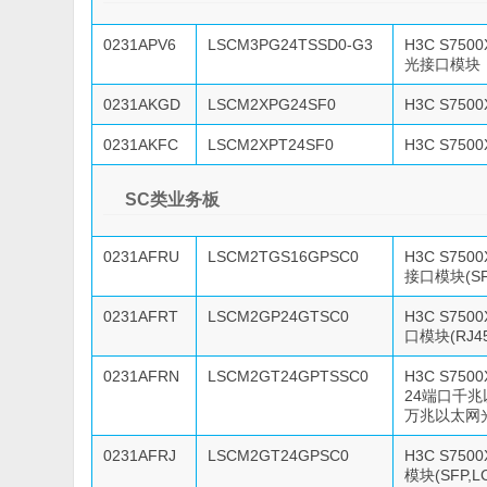
0231APV6
LSCM3PG24TSSD0-G3
H3C S750
光接口模块
0231AKGD
LSCM2XPG24SF0
H3C S750
0231AKFC
LSCM2XPT24SF0
H3C S750
SC类业务板
0231AFRU
LSCM2TGS16GPSC0
H3C S75
接口模块(SFP
0231AFRT
LSCM2GP24GTSC0
H3C S75
口模块(RJ45
0231AFRN
LSCM2GT24GPTSSC0
H3C S7500
24端口千兆以
万兆以太网光接
0231AFRJ
LSCM2GT24GPSC0
H3C S75
模块(SFP,LC