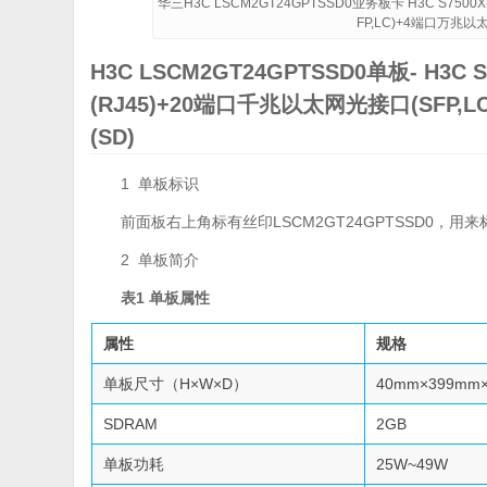
华三H3C LSCM2GT24GPTSSD0业务板卡 H3C S75
FP,LC)+4端口万兆以太
H3C LSCM2GT24GPTSSD0单板- H3
(RJ45)+20端口千兆以太网光接口(SFP,
(SD)
1 单板标识
前面板右上角标有丝印LSCM2GT24GPTSSD0，用
2 单板简介
表1
单板属性
属性
规格
单板尺寸（H×W×D）
40mm×399mm
SDRAM
2GB
单板功耗
25W~49W