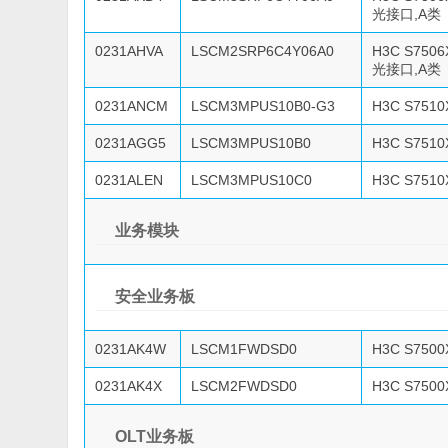
光接口,A类
0231AHVA
LSCM2SRP6C4Y06A0
H3C S750
光接口,A类
0231ANCM
LSCM3MPUS10B0-G3
H3C S75
0231AGG5
LSCM3MPUS10B0
H3C S75
0231ALEN
LSCM3MPUS10C0
H3C S75
业务模块
安全业务板
0231AK4W
LSCM1FWDSD0
H3C S7500
0231AK4X
LSCM2FWDSD0
H3C S7500
OLT业务板