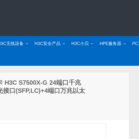
H3C无线设备
H3C安全产品
H3C小贝
HPE服务器
P
 H3C S7500X-G 24端口千兆
接口(SFP,LC)+4端口万兆以太