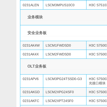
0231ALEN
LSCM3MPUS10C0
H3C S75
业务模块
安全业务板
0231AK4W
LSCM1FWDSD0
H3C S7500
0231AK4X
LSCM2FWDSD0
H3C S7500
OLT业务板
0231APV6
LSCM3PG24TSSD0-G3
H3C S750
光接口模块
0231AKGD
LSCM2XPG24SF0
H3C S750
0231AKFC
LSCM2XPT24SF0
H3C S750