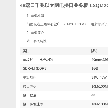
48端口千兆以太网电接口业务板-LSQM2G
1 单板标识
前面板右上角标有丝印LSQM2GT48SC0，用来标识
2 单板简介
表1 单板属性
属性
描述
单板尺寸（H×W×D）
40mm×39
SDRAM (DDR3)
1GB
单板功耗
38W-48W
接口类型
10M/100
接口数量
48
接口传输速率
10M/100M