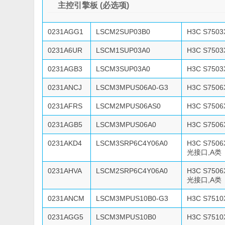
主控引擎板 (必选项)
0231AGG1
LSCM2SUP03B0
H3C S75
0231A6UR
LSCM1SUP03A0
H3C S75
0231AGB3
LSCM3SUP03A0
H3C S75
0231ANCJ
LSCM3MPUS06A0-G3
H3C S75
0231AFRS
LSCM2MPUS06AS0
H3C S75
0231AGB5
LSCM3MPUS06A0
H3C S75
0231AKD4
LSCM3SRP6C4Y06A0
H3C S750
光接口,A类
0231AHVA
LSCM2SRP6C4Y06A0
H3C S750
光接口,A类
0231ANCM
LSCM3MPUS10B0-G3
H3C S75
0231AGG5
LSCM3MPUS10B0
H3C S75