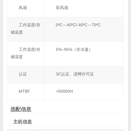
风扇
双风扇
工作温度/存
0ºC～40ºC/-40ºC～70ºC
储温度
工作湿度/存
5%~95%（非冷凝）
储湿度
认证
3C认证、进网许可证
MTBF
>50000H
选配信息
主机信息