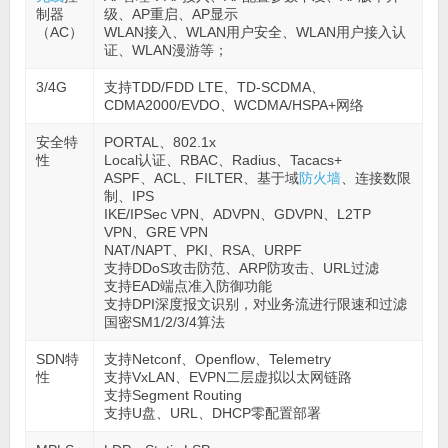
制器
级、AP重启、AP显示
（AC）
WLAN接入、WLAN用户安全、WLAN用户接入认
证、WLAN漫游等；
3/4G
支持TDD/FDD LTE、TD-SCDMA、
CDMA2000/EVDO、WCDMA/HSPA+网络
安全特
PORTAL、802.1x
性
Local认证、RBAC、Radius、Tacacs+
ASPF、ACL、FILTER、基于域
防火墙
、连接数限
制、IPS
IKE/IPSec VPN、ADVPN、GDVPN、L2TP
VPN、GRE VPN
NAT/NAPT、PKI、RSA、URPF
支持DDoS攻击防范、ARP防攻击、URL过滤
支持EAD端点准入防御功能
支持DPI深度报文识别，对业务流进行限速和过滤
国密SM1/2/3/4算法
SDN特
支持Netconf、Openflow、Telemetry
性
支持VxLAN、EVPN二层虚拟以太网链路
支持Segment Routing
支持U盘、URL、DHCP零配置部署