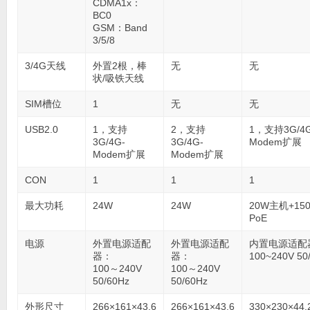
CDMA1x：
BC0
GSM：Band
3/5/8
3/4G天线
外置2根，棒
无
无
状/吸铁天线
SIM槽位
1
无
无
USB2.0
1，支持
2，支持
1，支持3G/4G
3G/4G-
3G/4G-
Modem扩展
Modem扩展
Modem扩展
CON
1
1
1
最大功耗
24W
24W
20W主机+15
PoE
电源
外置电源适配
外置电源适配
内置电源适配
器：
器：
100~240V 50
100～240V
100～240V
50/60Hz
50/60Hz
外形尺寸
266×161×43.6
266×161×43.6
330×230×44.