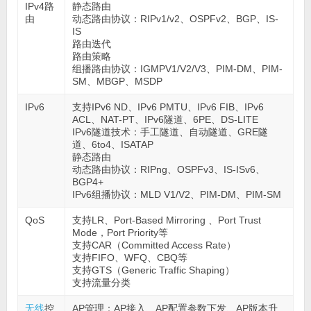
IPv4路
静态路由
由
动态路由协议：RIPv1/v2、OSPFv2、BGP、IS-
IS
路由迭代
路由策略
组播路由协议：IGMPV1/V2/V3、PIM-DM、PIM-
SM、MBGP、MSDP
IPv6
支持IPv6 ND、IPv6 PMTU、IPv6 FIB、IPv6
ACL、NAT-PT、IPv6隧道、6PE、DS-LITE
IPv6隧道技术：手工隧道、自动隧道、GRE隧
道、6to4、ISATAP
静态路由
动态路由协议：RIPng、OSPFv3、IS-ISv6、
BGP4+
IPv6组播协议：MLD V1/V2、PIM-DM、PIM-SM
QoS
支持LR、Port-Based Mirroring 、Port Trust
Mode，Port Priority等
支持CAR（Committed Access Rate）
支持FIFO、WFQ、CBQ等
支持GTS（Generic Traffic Shaping）
支持流量分类
无线
控
AP管理：AP接入、AP配置参数下发、AP版本升