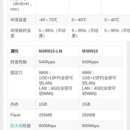
（W×D×H，
mm）
环境温度
-40～70℃
0～40℃
0～40℃
环境相对湿
5～95%（不结
5～95%（不结
5～95%（不
度
露）
露）
属性
MSR810-LM
MSR810
转发性能
540Kpps
540Kpps
固定口
WAN：
WAN：
1GE+1SFP(全部可
1GE+1SFP(全部可
切LAN)
切LAN)
LAN：4GE(全部可
LAN：4GE(全部可
切WAN)
切WAN)
内存
1GB
1GB
Flash
256MB
256MB
防火墙
性能
800Mbps
800Mbps