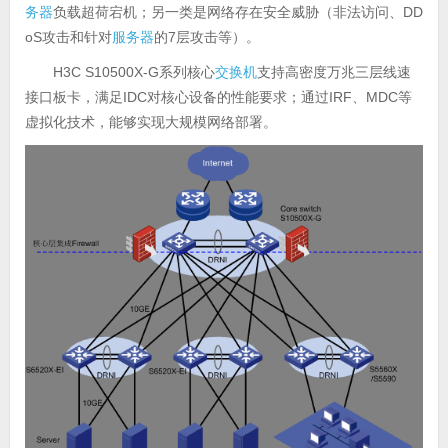
务器
负载超荷宕机；另一类是网络存在安全威胁（非法访问、DD
oS攻击和针对
服务器
的7层攻击等）。
H3C S10500X-G系列核心
交换机
支持高密度万兆三层线速
接口板卡，满足IDC对核心设备的性能要求；通过IRF、MDC等
虚拟化技术，能够实现大规模网络部署。