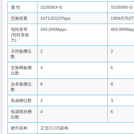
属 性
S10506X-G
S10508X-G
交换容量
1071/3213Tbps
1904/5752T
包转发率
345,600Mpps
460,800Mp
(包转发能
力)
主控板槽位
2
2
数
交换网板槽
4
6
位数
业务板槽位
6
8
数
风扇槽位数
2
3
电源模块槽
4
6
位数
硬件架构
正交CLOS架构