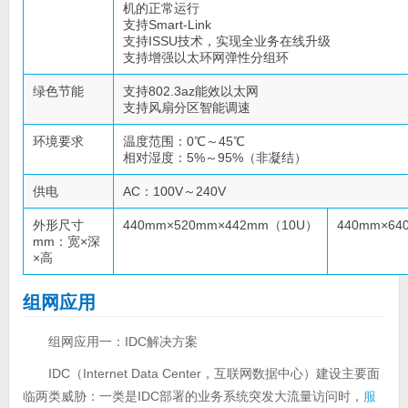
机的正常运行
支持Smart-Link
支持ISSU技术，实现全业务在线升级
支持增强以太环网弹性分组环
绿色节能
支持802.3az能效以太网
支持风扇分区智能调速
环境要求
温度范围：0℃～45℃
相对湿度：5%～95%（非凝结）
供电
AC：100V～240V
外形尺寸
440mm×520mm×442mm（10U）
440mm×64
mm：宽×深
×高
组网应用
组网应用一：
IDC解决方案
IDC（Internet Data Center，互联网数据中心）建设主要面
临两类威胁：一类是IDC部署的业务系统突发大流量访问时，
服