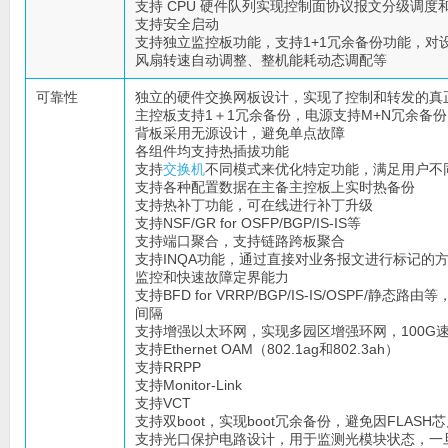
支持 CPU 硬件队列实现控制面协议报文分级调度
支持安全启动
支持独立监控板功能，支持1+1冗余备份功能，
风扇转速自动调整、整机能耗动态调配等
可靠性
独立的硬件交换网板设计，实现了控制和转发的真
主控板支持1＋1冗余备份，电源支持M+N冗余备份
背板采用无源设计，避免单点故障
各组件均支持热插拔功能
支持
交换机
不同模式来优化特定功能，满足用户不
支持各种配置数据在主备主控板上实时热备份
支持热补丁功能，可在线进行补丁升级
支持NSF/GR for OSFP/BGP/IS-IS等
支持端口聚合，支持链路跨板聚合
支持INQA功能，通过直接对业务报文进行标记的
监控和快速故障定界能力
支持BFD for VRRP/BGP/IS-IS/OSPF/
间隔
支持增强以太环网，实现多园区增强环网，100G
支持Ethernet OAM（802.1ag和802.3ah）
支持RRPP
支持Monitor-Link
支持VCT
支持双boot，实现boot冗余备份，避免因FLASH
支持光口保护电路设计，用于监测光模块状态，一