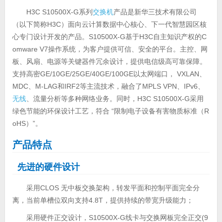
H3C S10500X-G系列
交换机
产品是新华三技术有限公司
（以下简称H3C）面向云计算数据中心核心、下一代智慧园区核
心专门设计开发的产品。S10500X-G基于H3C自主知识产权的C
omware V7操作系统，为客户提供可信、安全的平台。主控、网
板、风扇、电源等关键器件冗余设计，提供电信级高可靠保障。
支持高密GE/10GE/25GE/40GE/100GE以太网端口， VXLAN、
MDC、M-LAG和IRF2等主流技术，融合了MPLS VPN、IPv6、
无线
、流量分析等多种网络业务。同时，H3C S10500X-G采用
绿色节能的环保设计工艺，符合 “限制电子设备有害物质标准（R
oHS）”。
产品特点
先进的硬件设计
采用CLOS 无中板交换架构，转发平面和控制平面完全分
离，当前单槽位双向支持4.8T，提供持续的带宽升级能力；
采用硬件正交设计，S10500X-G线卡与交换网板完全正交(9