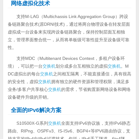
网络虚拟化技术
支持M-LAG（Multichassis Link Aggregation Group）跨设
备链路聚合技术(原DRNI技术)，通过将两台物理设备在转发层面
虚拟成一台设备来实现跨设备链路聚合，保持控制层面互相独
立，管理界面整合统一，从而将单板级可靠性提升至设备级可靠
性。
支持MDC（Multitenant Devices Context，多租户设备环
境），可以把一台
交换机
划分成多台互相独立的虚拟
交换机
。M
DC虚拟出的每台
交换机
之间相互隔离，不能直接通信，具有很高
的安全性，虚拟
交换机
拥有独立的硬件资源和管理权限，满足多
业务/多客户共享核心
交换机
的需求，节省购置新网络设备和网络
设备硬件升级的开销。
全面的IPv6解决方案
S10500X-G系列
交换机
全面支持IPv6协议族，支持IPv6静态
路由、RIPng、OSPFv3、IS-ISv6、BGP4+等IPV6路由协议，支
持丰富的IPv4向IPv6过渡技术，包括：IPv6手工隧道、6to4隧