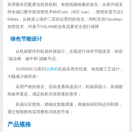
采用最长匹配逐包转发机制，有效抵御病毒的攻击；全新升级支
持全端口硬件级加密技术MACsec（802.1ae），密钥长度可达2
56bits，从根源上保护二层协议受到的攻击；同时支持Cloudsec
加密技术，对基于VXLAN的业务流量安全进行保障
绿色节能设计
从机箱硬件到机箱外观设计，全面进行绿色节能改造，响应
“碳达峰、碳中和”战略号召：
S10500X-G系列
交换机
机箱采用水性漆、免电镀工艺设计，
大幅减少碳排放；
采用严格的前后、后前直通风道设计，机箱风阻小，风扇散
热效率更高，满足机柜并排部署的需求；
风扇分区散热，精细化智能调速，调速响应时间达到秒级，
通过智能散热实现整机功耗的节省；
产品规格