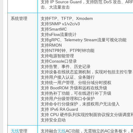
支持 IP Source Guard，支持防范 DoS 攻击、A
击、大流量攻击
系统管理
支持FTP、TFTP、Xmodem
支持SNMP v1/v2c/v3
支持SmartMC
支持sFlow流量统计
支持gRPC、Telemetry Stream流量可视化功能
支持RMON
支持NTP时钟、PTP时钟功能
支持电源智能管理
支持Console口登录
支持告警、事件、历史记录
支持设备在线状态监测机制，实现对包括主控引擎
支持用户接入认证、业务随行
支持统一用户管理、分组分域分时授权
支持 BootROM 升级和远程在线升级
支持热补丁功能，可在线进行补丁升级
支持用户分级管理和口令保护
支持命令行分级保护，未授权用户无法侵入
支持 IPv6 RA Guard
支持 CPU 硬件队列实现控制面协议报文分级调度
支持安全启动
无线
管理
支持融合
无线
AC功能，无需独立的AC业务板卡，