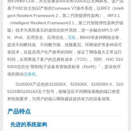
持EVB和FCOE，并完全兼容40GE和100GE以太网标准。该产品
基于H3C自主知识产权的Comware V7操作系统，以IRF2（Intelli
gent Resilient Framework 2，第二代智能弹性架构）、IRF3.1
（Intelligent Resilient Framework3.1，第三代智能弹性架构升级
版）技术为系统基石的虚拟化软件系统，进一步融合MPLS VP
N、IPv6、应用安全、应用优化，
无线
，BRAS等多种网络业务，
提供不间断转发、不间断升级、优雅重启、环网保护等多种高可
靠技术，在提高用户生产效率的同时，保证了网络最大正常运行
时间，从而降低了客户的总拥有成本（TCO）。同时，H3C S10
500X也符合“限制电子设备有害物质标准（RoHS）”，是绿色环
保的路由
交换机
。
S10500X产品包括S10506X、S10508X、S10508X-V、S10
510X和S10516X五个型号，能够适应不同网络规模的端口密度
和性能要求，为用户的核心网络建设提供有力的设备保障。
产品特点
先进的系统架构