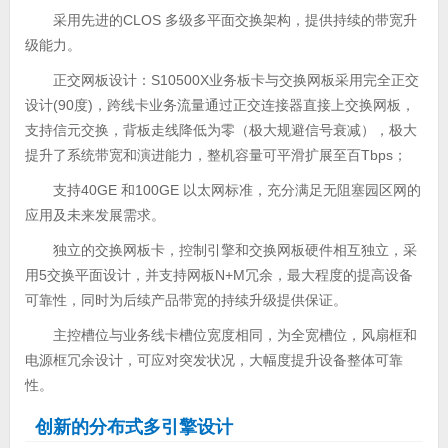
采用先进的CLOS 多级多平面交换架构，提供持续的带宽升
级能力。
正交网板设计：S10500X业务板卡与交换网板采用完全正交
设计(90度)，跨线卡业务流量通过正交连接器直接上交换网板，
支持信元交换，背板走线降低为零（极大规避信号衰减），极大
提升了系统带宽和演进能力，整机容量可平滑扩展至百Tbps；
支持40GE 和100GE 以太网标准，充分满足无阻塞园区网的
应用及未来发展需求。
独立的交换网板卡，控制引擎和交换网板硬件相互独立，采
用5交换平面设计，并支持网板N+M冗余，最大程度的提高设备
可靠性，同时为后续产品带宽的持续升级提供保证。
主控槽位与业务线卡槽位宽度相同，为全宽槽位，风扇框和
电源框冗余设计，可应对突发状况，大幅度提升设备整体可靠
性。
创新的分布式多引擎设计