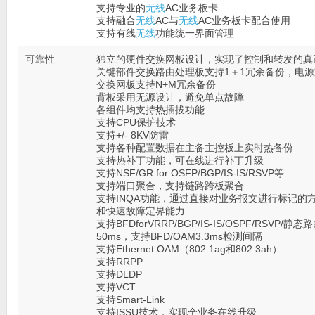
支持专业的
无线
AC业务板卡
支持融合
无线
AC与
无线
AC业务板卡配合使用
支持有线
无线
功能统一界面管理
可靠性
独立的硬件交换网板设计，实现了控制和转发的真
关键部件交换路由处理板支持1＋1冗余备份，电源
交换网板支持N+M冗余备份
背板采用无源设计，避免单点故障
各组件均支持热插拔功能
支持CPU保护技术
支持+/- 8KV防雷
支持各种配置数据在主备主控板上实时热备份
支持热补丁功能，可在线进行补丁升级
支持NSF/GR for OSFP/BGP/IS-IS/RSVP等
支持端口聚合，支持链路跨板聚合
支持INQA功能，通过直接对业务报文进行标记的
和快速故障定界能力
支持BFDforVRRP/BGP/IS-IS/OSPF/
50ms，支持BFD/OAM3.3ms检测间隔
支持Ethernet OAM（802.1ag和802.3ah）
支持RRPP
支持DLDP
支持VCT
支持Smart-Link
支持ISSU技术，实现全业务在线升级