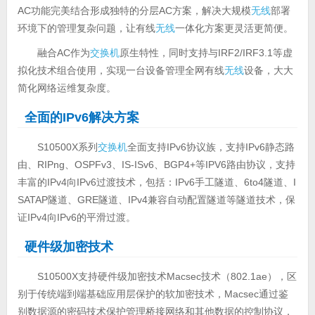
AC功能完美结合形成独特的分层AC方案，解决大规模
无线
部署
环境下的管理复杂问题，让有线
无线
一体化方案更灵活更简便。
融合AC作为
交换机
原生特性，同时支持与IRF2/IRF3.1等虚
拟化技术组合使用，实现一台设备管理全网有线
无线
设备，大大
简化网络运维复杂度。
全面的IPv6解决方案
S10500X系列
交换机
全面支持IPv6协议族，支持IPv6静态路
由、RIPng、OSPFv3、IS-ISv6、BGP4+等IPV6路由协议，支持
丰富的IPv4向IPv6过渡技术，包括：IPv6手工隧道、6to4隧道、I
SATAP隧道、GRE隧道、IPv4兼容自动配置隧道等隧道技术，保
证IPv4向IPv6的平滑过渡。
硬件级加密技术
S10500X支持硬件级加密技术Macsec技术（802.1ae），区
别于传统端到端基础应用层保护的软加密技术，Macsec通过鉴
别数据源的密码技术保护管理桥接网络和其他数据的控制协议，