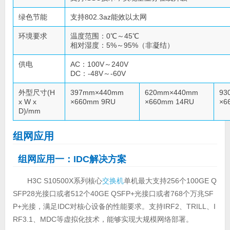
绿色节能
支持802.3az能效以太网
环境要求
温度范围：0℃～45℃
相对湿度：5%～95%（非凝结）
供电
AC：100V～240V
DC：-48V～-60V
外型尺寸(H
397mm×440mm
620mm×440mm
93
x W x
×660mm 9RU
×660mm 14RU
×6
D)/mm
组网应用
组网应用一：IDC解决方案
H3C S10500X系列核心
交换机
单机最大支持256个100GE Q
SFP28光接口或者512个40GE QSFP+光接口或者768个万兆SF
P+光接，满足IDC对核心设备的性能要求。支持IRF2、TRILL、I
RF3.1、MDC等虚拟化技术，能够实现大规模网络部署。