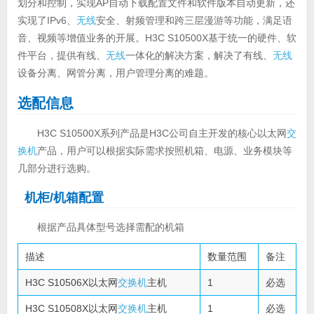
划分和控制，实现AP自动下载配置文件和软件版本自动更新，还
实现了IPv6、
无线
安全、射频管理和跨三层漫游等功能，满足语
音、视频等增值业务的开展。H3C S10500X基于统一的硬件、软
件平台，提供有线、
无线
一体化的解决方案，解决了有线、
无线
设备分离、网管分离，用户管理分离的难题。
选配信息
H3C S10500X系列产品是H3C公司自主开发的核心以太网
交
换机
产品，用户可以根据实际需求按照机箱、电源、业务模块等
几部分进行选购。
机柜/机箱配置
根据产品具体型号选择需配的机箱
描述
数量范围
备注
H3C S10506X以太网
交换机
主机
1
必选
H3C S10508X以太网
交换机
主机
1
必选