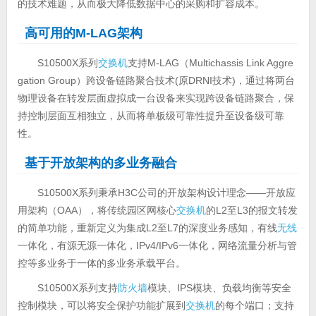
的技术难题，从而极大降低数据中心的采购和扩容成本。
高可用的M-LAG架构
S10500X系列
交换机
支持M-LAG（Multichassis Link Aggre
gation Group）跨设备链路聚合技术(原DRNI技术)，通过将两台
物理设备在转发层面虚拟成一台设备来实现跨设备链路聚合，保
持控制层面互相独立，从而将单板级可靠性提升至设备级可靠
性。
基于开放架构的多业务融合
S10500X系列秉承H3C公司的开放架构设计理念——开放应
用架构（OAA），将传统园区网核心
交换机
的L2至L3的报文转发
的简单功能，重新定义为集成L2至L7的深度业务感知，有线
无线
一体化，有源无源一体化，IPv4/IPv6一体化，网络流量分析与管
控等多业务于一体的多业务承载平台。
S10500X系列支持
防火墙
模块、IPS模块、负载均衡等安全
控制模块，可以将安全保护功能扩展到
交换机
的每个端口；支持