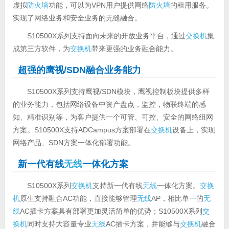
虚拟
防火墙
功能，可以为VPN用户提供网络
防火墙
的租用服务。
实现了网络业务和安全业务的无缝融合。
S10500X系列支持面向未来的开放业务平台，通过
交换机
集
成第三方软件，为
交换机
带来更强的业务融合能力。
超强的鹰视/SDN融合业务能力
S10500X系列支持鹰视/SDN模块，鹰视控制板块提供多样
的业务能力，包括网络设备中资产盘点，监控，物联终端的感
知、精准识别等，为客户提供一个可管、可控、安全的网络组网
方案。S10500X支持ADCampus方案部署在
交换机
设备上，实现
网络产品、SDN方案一体化部署功能。
新一代有线
无线
一体化方案
S10500X系列
交换机
支持新一代有线
无线
一体化方案。
交换
机
原生支持融合AC功能，直接能够管理
无线
AP，相比单一的
无
线
AC插卡方案具有部署更加灵活简单的优势；S10500X系列
交
换机
同时支持大容量专业
无线
AC插卡方案，并能够与
交换机
融合