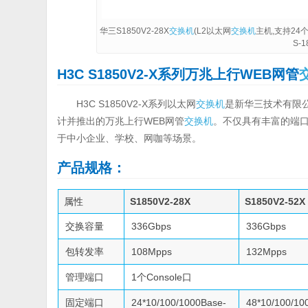
华三S1850V2-28X
交换机
(L2以太网
交换机
主机,支持24个10
S-1
H3C S1850V2-X系列万兆上行WEB网管
H3C S1850V2-X系列以太网
交换机
是新华三技术有限
计并推出的万兆上行WEB网管
交换机
。不仅具有丰富的端
于中小企业、学校、网咖等场景。
产品规格：
属性
S1850V2-28X
S1850V2-52X
交换容量
336Gbps
336Gbps
包转发率
108Mpps
132Mpps
管理端口
1个Console口
固定端口
24*10/100/1000Base-
48*10/100/10