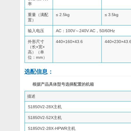
率
重量（满配
≤ 2.5kg
≤ 3.5kg
置）
输入电压
AC：100V～240V AC，50/60Hz
外形尺寸
440×160×43.6
440×230×43.
（长×宽×
高）（单
位：mm）
选配信息：
根据产品具体型号选择配置的机箱
描述
S1850V2-28X主机
S1850V2-52X主机
S1850V2-28X-HPWR主机