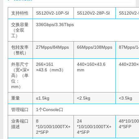
支持特性
S5120V2-10P-SI
S5120V2-28P-SI
S5120V2-
交换容量
336Gbps/3.36Tbps
（全双
工）
包转发率
27Mpps/84Mpps
66Mpps/108Mpps
87Mpps/
（整机）
外形尺寸
266×161
440×160×43.6
440×230×
（宽×深×
×43.6（mm3）
mm
高）（单
位：
mm）
重量
≤1.5kg
<2.5kg
<3.5kg
管理端口
1个Console口
业务端口
8
24
48*10/10
描述
*10/100/1000TX+
*10/100/1000TX+
4*SFP
2*SFP
4*SFP