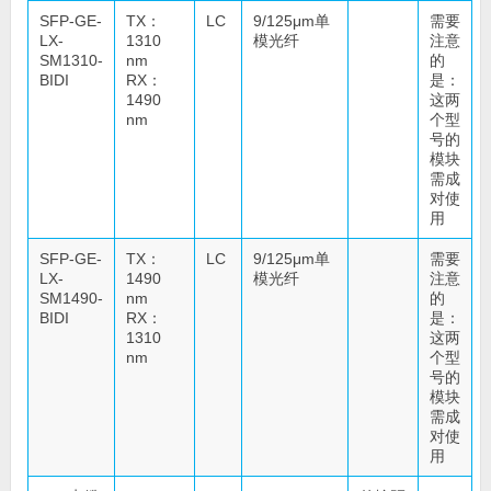
SFP-GE-
TX：
LC
9/125μm单
需要
LX-
1310
模光纤
注意
SM1310-
nm
的
BIDI
RX：
是：
1490
这两
nm
个型
号的
模块
需成
对使
用
SFP-GE-
TX：
LC
9/125μm单
需要
LX-
1490
模光纤
注意
SM1490-
nm
的
BIDI
RX：
是：
1310
这两
nm
个型
号的
模块
需成
对使
用