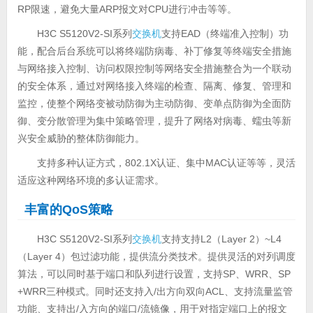
RP限速，避免大量ARP报文对CPU进行冲击等等。
H3C S5120V2-SI系列
交换机
支持EAD（终端准入控制）功
能，配合后台系统可以将终端防病毒、补丁修复等终端安全措施
与网络接入控制、访问权限控制等网络安全措施整合为一个联动
的安全体系，通过对网络接入终端的检查、隔离、修复、管理和
监控，使整个网络变被动防御为主动防御、变单点防御为全面防
御、变分散管理为集中策略管理，提升了网络对病毒、蠕虫等新
兴安全威胁的整体防御能力。
支持多种认证方式，802.1X认证、集中MAC认证等等，灵活
适应这种网络环境的多认证需求。
丰富的QoS策略
H3C S5120V2-SI系列
交换机
支持支持L2（Layer 2）~L4
（Layer 4）包过滤功能，提供流分类技术。提供灵活的对列调度
算法，可以同时基于端口和队列进行设置，支持SP、WRR、SP
+WRR三种模式。同时还支持入/出方向双向ACL、支持流量监管
功能、支持出/入方向的端口/流镜像，用于对指定端口上的报文