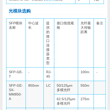
光模块选购
SFP模块
中心波
提
接口线缆规
光纤最
备注
名称
长
供
格
大传输
的
距离
接
口
连
接
器
类
型
SFP-GE-
-
RJ-
100m
-
T
45
SFP-GE-
850nm
LC
50/125μm
550m
SX-
多模光纤
MM850-
A
62.5/125μm
275m
多模光纤