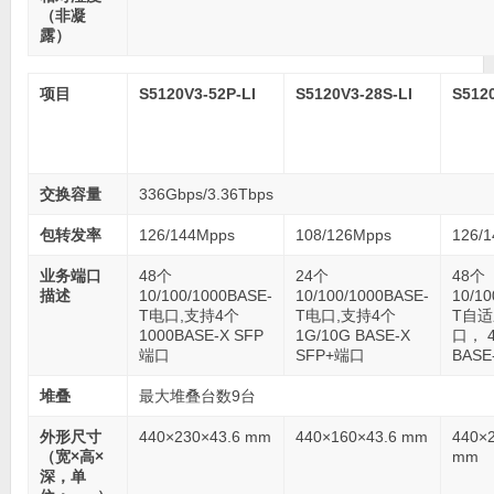
（非凝
露）
项目
S5120V3-52P-LI
S5120V3-28S-LI
S5120
交换容量
336Gbps/3.36Tbps
包转发率
126/144Mpps
108/126Mpps
126/
业务端口
48个
24个
48个
描述
10/100/1000BASE-
10/100/1000BASE-
10/10
T电口,支持4个
T电口,支持4个
T自
1000BASE-X SFP
1G/10G BASE-X
口， 4
端口
SFP+端口
BASE
堆叠
最大堆叠台数9台
外形尺寸
440×230×43.6 mm
440×160×43.6 mm
440×
（宽×高×
mm
深，单