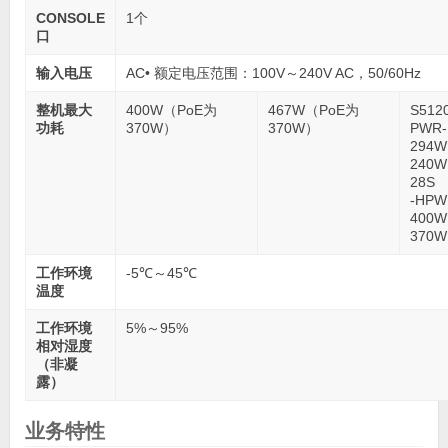
CONSOLE
1个
口
输入电压
AC• 额定电压范围：100V～240V AC，50/60Hz
整机最大
400W（PoE为
467W（PoE为
S512
功耗
370W）
370W）
PWR-
294
240W
28S
-HPW
400
370
工作环境
-5℃～45℃
温度
工作环境
5%～95%
相对湿度
（非凝
露）
业务特性