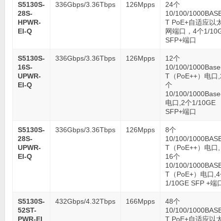
S5130S-
336Gbps/3.36Tbps
126Mpps
24个
28S-
10/100/1000BAS
HPWR-
T PoE+自适应以
EI-Q
网端口，4个1/10
SFP+端口
S5130S-
336Gbps/3.36Tbps
126Mpps
12个
16S-
10/100/1000Base
UPWR-
T（PoE++）电口,
EI-Q
个
10/100/1000Base
电口,2个1/10GE
SFP+端口
S5130S-
336Gbps/3.36Tbps
126Mpps
8个
28S-
10/100/1000BAS
UPWR-
T（PoE++）电口,
EI-Q
16个
10/100/1000BAS
T（PoE+）电口,
1/10GE SFP +端
S5130S-
432Gbps/4.32Tbps
166Mpps
48个
52ST-
10/100/1000BAS
PWR-EI
T PoE+自适应以