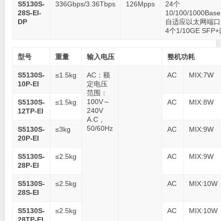
S5130S-
336Gbps/3.36Tbps
126Mpps
24个
28S-EI-
10/100/1000Base
DP
自适应以太网端口
4个1/10GE SFP
型号
重量
输入电压
整机功耗
S5130S-
≤1.5kg
AC：额
AC
MIX:7W
10P-EI
定电压
范围：
100V～
S5130S-
≤1.5kg
AC
MIX:8W
240V
12TP-EI
A.C，
50/60Hz
S5130S-
≤3kg
AC
MIX:9W
20P-EI
S5130S-
≤2.5kg
AC
MIX:9W
28P-EI
S5130S-
≤2.5kg
AC
MIX:10W
28S-EI
S5130S-
≤2.5kg
AC
MIX:10W
28TP-EI