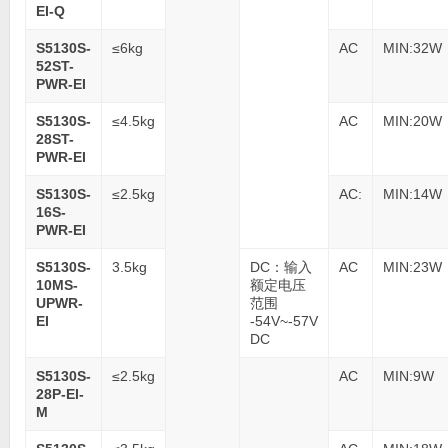
EI-Q
S5130S-
≤6kg
AC
MIN:32W
52ST-
PWR-EI
S5130S-
≤4.5kg
AC
MIN:20W
28ST-
PWR-EI
S5130S-
≤2.5kg
AC:
MIN:14W
16S-
PWR-EI
S5130S-
3.5kg
DC：输入
AC
MIN:23W
10MS-
额定电压
UPWR-
范围
EI
-54V~-57V
DC
S5130S-
≤2.5kg
AC
MIN:9W
28P-EI-
M