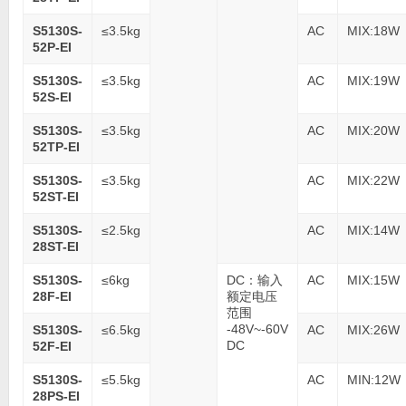
S5130S-
≤3.5kg
AC
MIX:18W
52P-EI
S5130S-
≤3.5kg
AC
MIX:19W
52S-EI
S5130S-
≤3.5kg
AC
MIX:20W
52TP-EI
S5130S-
≤3.5kg
AC
MIX:22W
52ST-EI
S5130S-
≤2.5kg
AC
MIX:14W
28ST-EI
S5130S-
≤6kg
DC：输入
AC
MIX:15W
28F-EI
额定电压
范围
-48V~-60V
S5130S-
≤6.5kg
AC
MIX:26W
DC
52F-EI
S5130S-
≤5.5kg
AC
MIN:12W
28PS-EI