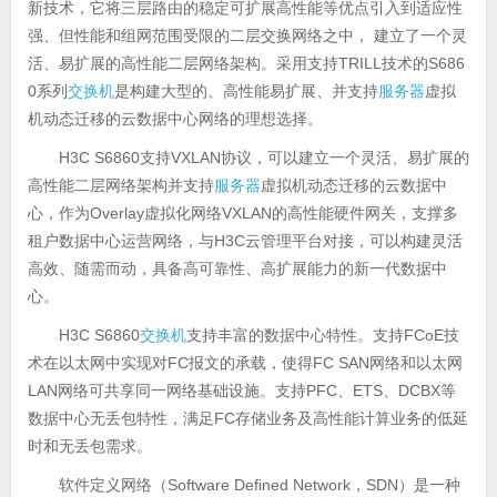
新技术，它将三层路由的稳定可扩展高性能等优点引入到适应性
强、但性能和组网范围受限的二层交换网络之中， 建立了一个灵
活、易扩展的高性能二层网络架构。采用支持TRILL技术的S686
0系列
交换机
是构建大型的、高性能易扩展、并支持
服务器
虚拟
机动态迁移的云数据中心网络的理想选择。
H3C S6860支持VXLAN协议，可以建立一个灵活、易扩展的
高性能二层网络架构并支持
服务器
虚拟机动态迁移的云数据中
心，作为Overlay虚拟化网络VXLAN的高性能硬件网关，支撑多
租户数据中心运营网络，与H3C云管理平台对接，可以构建灵活
高效、随需而动，具备高可靠性、高扩展能力的新一代数据中
心。
H3C S6860
交换机
支持丰富的数据中心特性。支持FCoE技
术在以太网中实现对FC报文的承载，使得FC SAN网络和以太网
LAN网络可共享同一网络基础设施。支持PFC、ETS、DCBX等
数据中心无丢包特性，满足FC存储业务及高性能计算业务的低延
时和无丢包需求。
软件定义网络（Software Defined Network，SDN）是一种