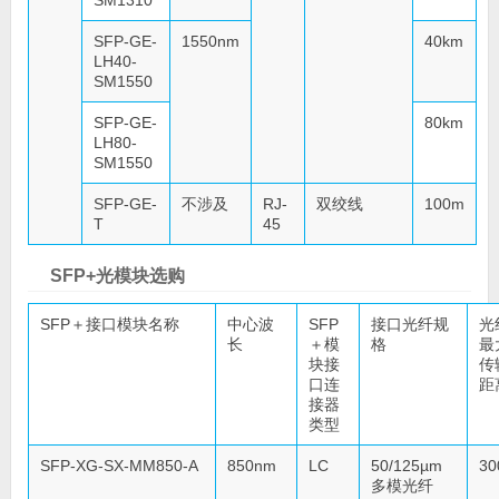
SM1310
SFP-GE-
1550nm
40km
LH40-
SM1550
SFP-GE-
80km
LH80-
SM1550
SFP-GE-
不涉及
RJ-
双绞线
100m
T
45
SFP+光模块选购
SFP＋接口模块名称
中心波
SFP
接口光纤规
光
长
＋模
格
最
块接
传
口连
距
接器
类型
SFP-XG-SX-MM850-A
850nm
LC
50/125µm
30
多模光纤