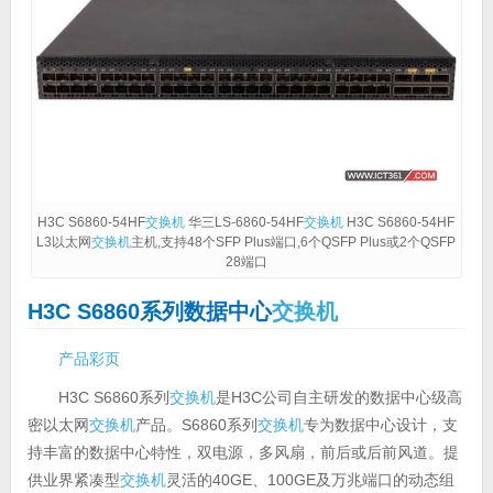
H3C S6860-54HF
交换机
华三LS-6860-54HF
交换机
H3C S6860-54HF
L3以太网
交换机
主机,支持48个SFP Plus端口,6个QSFP Plus或2个QSFP
28端口
H3C S6860系列数据中心
交换机
产品彩页
H3C S6860系列
交换机
是H3C公司自主研发的数据中心级高
密以太网
交换机
产品。S6860系列
交换机
专为数据中心设计，支
持丰富的数据中心特性，双电源，多风扇，前后或后前风道。提
供业界紧凑型
交换机
灵活的40GE、100GE及万兆端口的动态组