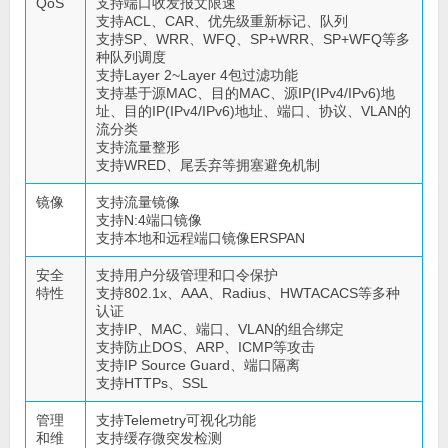
QoS
支持端口收发报文限速
支持ACL、CAR、优先级重新标记、队列
支持SP、WRR、WFQ、SP+WRR、SP+WFQ等多
种队列调度
支持Layer 2~Layer 4包过滤功能
支持基于源MAC、目的MAC、源IP(IPv4/IPv6)地
址、目的IP(IPv4/IPv6)地址、端口、协议、VLAN的
流分类
支持流量整形
支持WRED、尾丢弃等拥塞避免机制
镜像
支持流量镜像
支持N:4端口镜像
支持本地和远程端口镜像ERSPAN
安全
支持用户分级管理和口令保护
特性
支持802.1x、AAA、Radius、HWTACACS等多种
认证
支持IP、MAC、端口、VLAN的组合绑定
支持防止DOS、ARP、ICMP等攻击
支持IP Source Guard、端口隔离
支持HTTPs、SSL
管理
支持Telemetry可视化功能
和维
支持缓存微突发检测