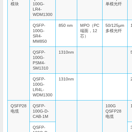
模块
100G-
单模光纤
LR4-
WDM1300
QSFP-
850 nm
MPO（PC
50/125µm
100G-
端面，12
多模光纤
SR4-
芯）
MM850
QSFP-
1310nm
100G-
PSM4-
SM1310
QSFP-
1310nm
100G-
LR4L-
WDM1300
QSFP28
QSFP-
100G
电缆
100G-D-
QSFP28
CAB-1M
电缆
QSFP-