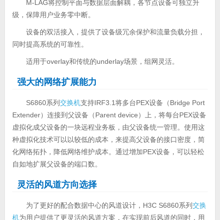
M-LAG将控制平面与数据层面解耦，各节点设备可独立升
级，保障用户业务零中断。
设备的双活接入，提供了设备级冗余保护和流量负载分担，
同时提高系统的可靠性。
适用于overlay和传统的underlay场景，组网灵活。
强大的网络扩展能力
S6860系列
交换机
支持IRF3.1将多台PEX设备（Bridge Port
Extender）连接到父设备（Parent device）上，将每台PEX设备
虚拟化成父设备的一块远程业务板，由父设备统一管理。使用这
种虚拟化技术可以以较低的成本，来提高父设备的接口密度，简
化网络拓扑，降低网络维护成本。通过增加PEX设备，可以轻松
自如地扩展父设备的端口数。
灵活的风道方向选择
为了更好的配合数据中心的风道设计，H3C S6860系列
交换
机
为用户提供了更灵活的风道方案，在实现前后风道的同时，用