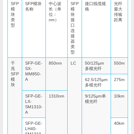
SFP
SFP模块
中心波
SFP
接口线缆规
光纤
模
名称
长（单
模
格
最大
块
位：
块
传输
类
nm）
接
距离
型
口
连
接
器
类
型
千
SFP-GE-
850nm
LC
50/125µm
550m
兆
SX-
多模光纤
SFP
MM850-
模
A
62.5/125µm
275m
块
多模光纤
SFP-GE-
1310nm
9/125μm单
10km
LX-
模光纤
SM1310-
A
SFP-GE-
40km
LH40-