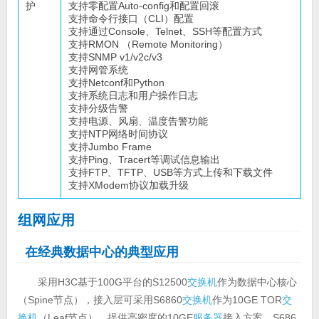
护
支持零配置Auto-config和配置回滚
支持命令行接口（CLI）配置
支持通过Console、Telnet、SSH等配置方式
支持RMON （Remote Monitoring）
支持SNMP v1/v2c/v3
支持网管系统
支持Netconf和Python
支持系统日志和用户操作日志
支持分级告警
支持电源、风扇、温度告警功能
支持NTP网络时间协议
支持Jumbo Frame
支持Ping、Tracert等调试信息输出
支持FTP、TFTP、USB等方式上传和下载文件
支持XModem协议加载升级
组网应用
在经典数据中心的典型应用
采用H3C基于100G平台的S12500
交换机
作为数据中心核心
（Spine节点），接入层可采用S6860
交换机
作为10GE TOR
交
换机
（Leaf节点），提供高密度的10GE
服务器
接入方案。S686