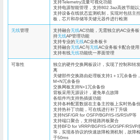
支持Telemetry流量可视化功能
支持电源智能管理，支持802.3az高效节能
支持设备在线状态监测机制，实现对包括主
板，芯片和存储等关键元器件进行检测
无线
管理
支持融合
无线
AC功能，无需独立的AC业务
持
无线
AP管理功能
支持专业的
无线
AC业务板卡
支持融合
无线
AC与
无线
AC业务板卡配合使用
支持有线
无线
功能统一界面管理
可靠性
独立的硬件交换网板设计，实现了控制和转
离
关键部件交换路由处理板支持1＋1冗余备份
M+N冗余备份
交换网板支持N+1冗余备份
背板采用无源设计，避免单点故障
各组件均支持热插拔功能
支持各种配置数据在主备主控板上实时热备
支持热补丁功能，可在线进行补丁升级
支持NSF/GR for OSFP/BGP/IS-IS/RSVP等
支持端口聚合，支持链路跨板聚合
支持BFD for VRRP/BGP/IS-IS/OSPF/RS
等，实现各协议的快速故障检测机制，故障
于50ms