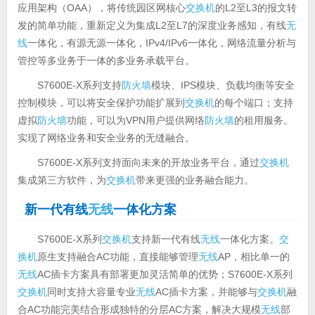
应用架构（OAA），将传统园区网核心
交换机
的L2至L3的报文转
发的简单功能，重新定义为集成L2至L7的深度业务感知，有线
无
线
一体化，有源无源一体化，IPv4/IPv6一体化，网络流量分析与
管控等多业务于一体的多业务承载平台。
S7600E-X系列支持
防火墙
模块、IPS模块、负载均衡等安全
控制模块，可以将安全保护功能扩展到
交换机
的每个端口；支持
虚拟
防火墙
功能，可以为VPN用户提供网络
防火墙
的租用服务。
实现了网络业务和安全业务的无缝融合。
S7600E-X系列支持面向未来的开放业务平台，通过
交换机
集成第三方软件，为
交换机
带来更强的业务融合能力。
新一代有线
无线
一体化方案
S7600E-X系列
交换机
支持新一代有线
无线
一体化方案。
交
换机
原生支持融合AC功能，直接能够管理
无线
AP，相比单一的
无线
AC插卡方案具有部署更加灵活简单的优势；S7600E-X系列
交换机
同时支持大容量专业
无线
AC插卡方案，并能够与
交换机
融
合AC功能完美结合形成独特的分层AC方案，解决大规模
无线
部