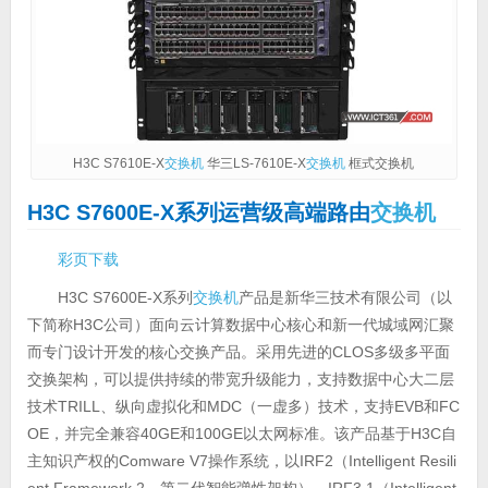
H3C S7610E-X
交换机
华三LS-7610E-X
交换机
框式交换机
H3C S7600E-X系列运营级高端路由
交换机
彩页下载
H3C S7600E-X系列
交换机
产品是新华三技术有限公司（以
下简称H3C公司）面向云计算数据中心核心和新一代城域网汇聚
而专门设计开发的核心交换产品。采用先进的CLOS多级多平面
交换架构，可以提供持续的带宽升级能力，支持数据中心大二层
技术TRILL、纵向虚拟化和MDC（一虚多）技术，支持EVB和FC
OE，并完全兼容40GE和100GE以太网标准。该产品基于H3C自
主知识产权的Comware V7操作系统，以IRF2（Intelligent Resili
ent Framework 2，第二代智能弹性架构）、IRF3.1（Intelligent