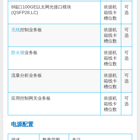
8端口100GE以太网光接口模块
依据机
可
(QSFP28,LC)
箱线卡
选
槽位数
无线
控制业务板
依据机
可
箱线卡
选
槽位数
防火墙
业务板
依据机
可
箱线卡
选
槽位数
流量分析业务板
依据机
可
箱线卡
选
槽位数
应用控制网关业务板
依据机
可
箱线卡
选
槽位数
电源配置
描述
数量范围
备注