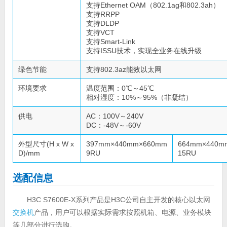
支持Ethernet OAM（802.1ag和802.3ah）
支持RRPP
支持DLDP
支持VCT
支持Smart-Link
支持ISSU技术，实现全业务在线升级
绿色节能
支持802.3az能效以太网
环境要求
温度范围：0℃～45℃
相对湿度：10%～95%（非凝结）
供电
AC：100V～240V
DC：-48V～-60V
外型尺寸(H x W x
397mm×440mm×660mm
664mm×440m
D)/mm
9RU
15RU
选配信息
H3C S7600E-X系列产品是H3C公司自主开发的核心以太网
交换机
产品，用户可以根据实际需求按照机箱、电源、业务模块
等几部分进行选购。