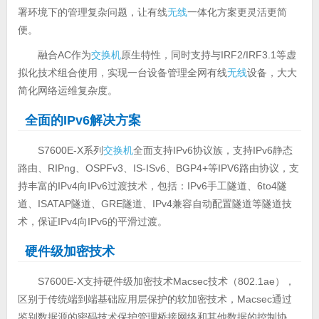
署环境下的管理复杂问题，让有线
无线
一体化方案更灵活更简
便。
融合AC作为
交换机
原生特性，同时支持与IRF2/IRF3.1等虚
拟化技术组合使用，实现一台设备管理全网有线
无线
设备，大大
简化网络运维复杂度。
全面的IPv6解决方案
S7600E-X系列
交换机
全面支持IPv6协议族，支持IPv6静态
路由、RIPng、OSPFv3、IS-ISv6、BGP4+等IPV6路由协议，支
持丰富的IPv4向IPv6过渡技术，包括：IPv6手工隧道、6to4隧
道、ISATAP隧道、GRE隧道、IPv4兼容自动配置隧道等隧道技
术，保证IPv4向IPv6的平滑过渡。
硬件级加密技术
S7600E-X支持硬件级加密技术Macsec技术（802.1ae），
区别于传统端到端基础应用层保护的软加密技术，Macsec通过
鉴别数据源的密码技术保护管理桥接网络和其他数据的控制协