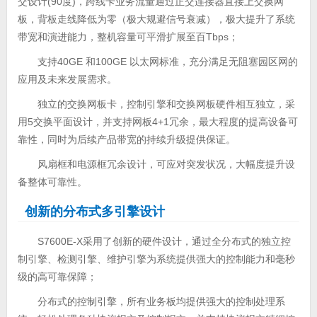
交设计(90度)，跨线卡业务流量通过正交连接器直接上交换网
板，背板走线降低为零（极大规避信号衰减），极大提升了系统
带宽和演进能力，整机容量可平滑扩展至百Tbps；
支持40GE 和100GE 以太网标准，充分满足无阻塞园区网的
应用及未来发展需求。
独立的交换网板卡，控制引擎和交换网板硬件相互独立，采
用5交换平面设计，并支持网板4+1冗余，最大程度的提高设备可
靠性，同时为后续产品带宽的持续升级提供保证。
风扇框和电源框冗余设计，可应对突发状况，大幅度提升设
备整体可靠性。
创新的分布式多引擎设计
S7600E-X采用了创新的硬件设计，通过全分布式的独立控
制引擎、检测引擎、维护引擎为系统提供强大的控制能力和毫秒
级的高可靠保障；
分布式的控制引擎，所有业务板均提供强大的控制处理系