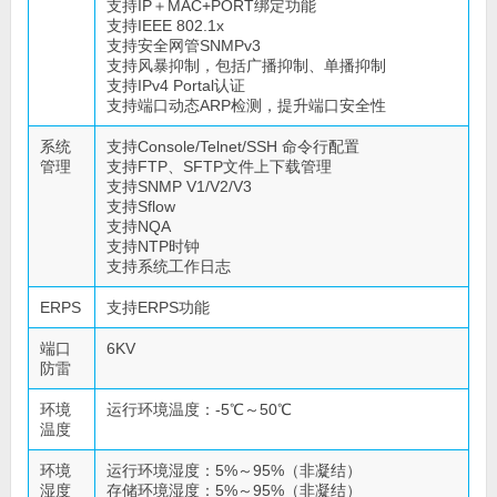
支持IP＋MAC+PORT绑定功能
支持IEEE 802.1x
支持安全网管SNMPv3
支持风暴抑制，包括广播抑制、单播抑制
支持IPv4 Portal认证
支持端口动态ARP检测，提升端口安全性
系统
支持Console/Telnet/SSH 命令行配置
管理
支持FTP、SFTP文件上下载管理
支持SNMP V1/V2/V3
支持Sflow
支持NQA
支持NTP时钟
支持系统工作日志
ERPS
支持ERPS功能
端口
6KV
防雷
环境
运行环境温度：-5℃～50℃
温度
环境
运行环境湿度：5%～95%（非凝结）
湿度
存储环境湿度：5%～95%（非凝结）