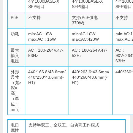
4个1000BASE-X
4个1000BASE-X
4个1000
SFP端口
SFP端口
SFP端口
PoE
不支持
支持(PoE供电
不支持
370W)
功耗
min:AC：6W
min:AC:10W
min:AC:
max:AC：16W
max:AC:420W
max:AC:
最大
AC：180-264V,47-
AC：180-264V,47-
AC：
输入
53Hz
53Hz
90V~264
电压
63Hz
外形
440*166.8*43.6mm/
440*263.6*43.6mm/
440*260
尺寸
440*230*43.6mm(-
440*260*43.6mm(-
（宽×
H1)
H1)
深×
高）
（单
位：
mm）
电口
支持半双工、全双工、自协商工作模式
属性