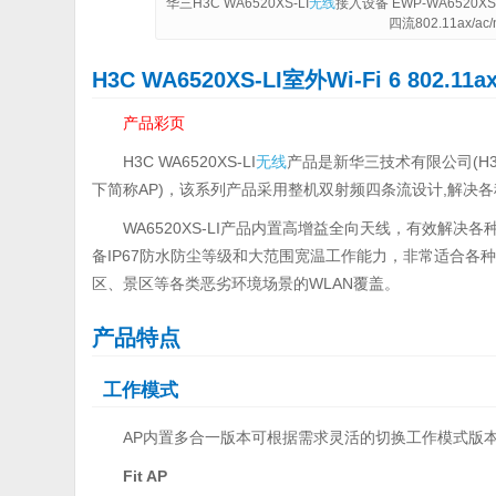
华三H3C WA6520XS-LI
无线
接入设备 EWP-WA6520XS-L
四流802.11ax/
H3C WA6520XS-LI室外Wi-Fi 6 802.11a
产品彩页
H3C WA6520XS-LI
无线
产品是新华三技术有限公司(H3C)
下简称AP)，该系列产品采用整机双射频四条流设计,解决
WA6520XS-LI产品内置高增益全向天线，有效解
备IP67防水防尘等级和大范围宽温工作能力，非常适合各
区、景区等各类恶劣环境场景的WLAN覆盖。
产品特点
工作模式
AP内置多合一版本可根据需求灵活的切换工作模式版
Fit AP