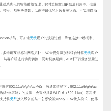
gement）通过系统化的智能射频管理，实时监控空口的信道利用率、信道
、带宽、功率等参数，以保持最优的射频资源状态。可实现自动
nsition功能，可加速
无线
用户的漫游过程，降低连接中断概率、
，多维度互相感知网络拓扑；AC全视角识别和综合计算
无线
客户
1r机制，与客户端进行协商切换；同时切换期间，AC对下行业务流量进
。
兼容802.11a/b/g/n/ac协议，故通常情况下，802.11a/b/g/n/ac
种兼容能力的提供，会造成具备Wi-Fi 6（802.11ax）等高接
备支持将
无线
接入设备的某一射频设置为only 11ax接入模式，使得