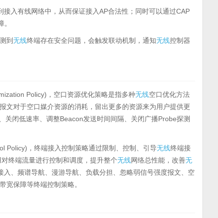
t认证到接入有线网络中，从而保证接入AP合法性；同时可以通过CAP
障。
测到
无线
终端存在安全问题，会触发联动机制，通知
无线
控制器
mization Policy)，空口资源优化策略是指多种
无线
空口优化方法
报文对于空口媒介资源的消耗，留出更多的资源来为用户提供更
关闭低速率、调整Beacon发送时间间隔、关闭广播Probe探测
ntrol Policy)，终端接入控制策略通过限制、控制、引导
无线
终端接
用对终端流量进行控制和调度，提升整个
无线
网络总性能，改善
无
端接入、频谱导航、漫游导航、负载分担、忽略弱信号强度报文、空
带宽保障等终端控制策略。