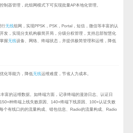
控制器管理，此组网模式下可实现批量AP本地化管理。
进行
无线
组网，实现PPSK，PSK，Portal，短信，微信等丰富的认
开发，实现分支机构极简开局，分级分权管理，支持总部智慧化
掌握
无线
设备、网络、终端状态，并提供极简管理和运维，降低
优化等能力，降低
无线
运维难度，节省人力成本。
并展示丰富的运维数据。如终端方面，记录终端的漫游日志、认证日
0+种终端上线失败原因、140+终端下线原因、100+认证失败
个有线口的的流量构成、错包信息、Radio的流量构成、Radio
。