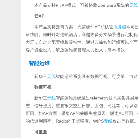
本产品支持Fit AP模式，可被搭载Comware系统的
无线
云AP
本产品支持云简方案，无需硬件AC和认证
服务器
即可
证功能。同时针对连锁酒店，商超等多分支场景进行定制化
大屏，自定义配置模板等特性。通过云简智能运维可以全面
客户资金投入，解放运维和管理人力投入，降本增效。
智能运维
新华三
无线
智能运维系统具有数据可视、可度量、自动
数据可视
新华三
无线
智能运维系统通过telemetry技术采集
志、信号强度、重要报文交互日志、丢包、时延等，可识别15
原因。如AP方面，采集AP的关联失败原因、脱离AC原因、每
的信道利用率、Radio的干扰强度、WIPS
无线
攻击等数据
可度量