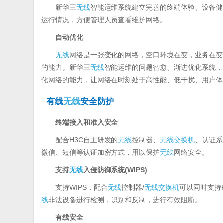
新华三
无线
智能运维系统建立完善的终端体验、设备健
运行情况，方便管理人员查看维护网络。
自动优化
无线
网络是一张变化的网络，空口环境在变，业务在变
的能力。新华三
无线
智能运维的问题智愈、渐进优化系统，
化网络的能力，让网络在时刻处于高性能、低干扰、用户体
有线
无线
安全防护
终端接入和准入安全
配合H3C自主研发的
无线
控制器、
无线
交换机
、认证系统
微信、短信等认证加密方式，用以保护
无线
网络安全。
支持
无线
入侵防御系统(WIPS)
支持WIPS，配合
无线
控制器/
无线
交换机
可以同时支持
线
非法设备进行检测，识别和反制，进行有效阻断。
有线安全