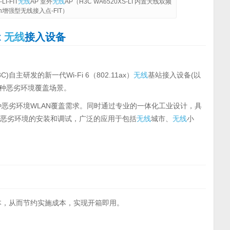
I-FIT
无线
AP 室外
无线
AP（H3C WA6520XS-LI 内置天线双频
ac/n增强型无线接入点-FIT）
x
无线
接入设备
自主研发的新一代Wi-Fi 6（802.11ax）
无线
基站接入设备(以
各种恶劣环境覆盖场景。
决各种恶劣环境WLAN覆盖需求。同时通过专业的一体化工业设计，具
种恶劣环境的安装和调试，广泛的应用于包括
无线
城市、
无线
小
本，从而节约实施成本，实现开箱即用。