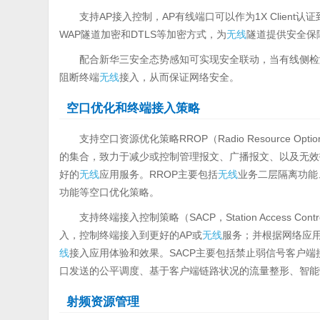
支持AP接入控制，AP有线端口可以作为1X Clien
WAP隧道加密和DTLS等加密方式，为
无线
隧道提供安全保
配合新华三安全态势感知可实现安全联动，当有线侧检
阻断终端
无线
接入，从而保证网络安全。
空口优化和终端接入策略
支持空口资源优化策略RROP（Radio Resource Optio
的集合，致力于减少或控制管理报文、广播报文、以及无效
好的
无线
应用服务。RROP主要包括
无线
业务二层隔离功能、
功能等空口优化策略。
支持终端接入控制策略（SACP，Station Access Co
入，控制终端接入到更好的AP或
无线
服务；并根据网络应
线
接入应用体验和效果。SACP主要包括禁止弱信号客户
口发送的公平调度、基于客户端链路状况的流量整形、智能
射频资源管理