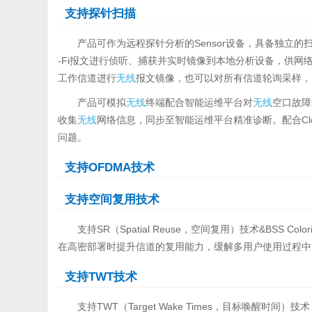
支持探针扫描
产品可作为远程探针分析的Sensor设备，具备独立的
-Fi报文进行侦听、捕获并实时镜像到本地分析设备，供
工作信道进行
无线
报文镜像，也可以对所有信道轮询采样，
产品可模拟
无线
终端配合智能运维平台对
无线
空口故障
收集
无线
网络信息，同步至智能运维平台精准诊断。配合Clo
问题。
支持OFDMA技术
支持空间复用技术
支持SR（Spatial Reuse，空间复用）技术&BSS
在高密部署时提升信道的复用能力，缓解多用户使用过程中
支持TWT技术
支持TWT（Target Wake Times，目标唤醒