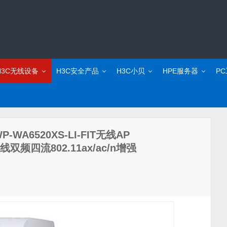
H3C无线设备
H3C安全产品
H3C小贝
HPE服务器
P
-WA6520XS-LI-FIT无线AP
线双频四流802.11ax/ac/n增强