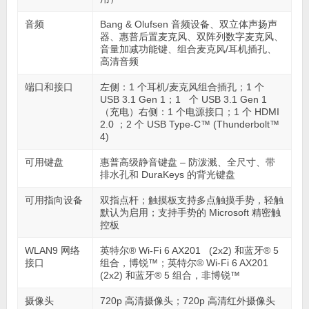
音频
Bang & Olufsen 音频设备、双立体声扬声
器、惠普后置麦克风、双阵列数字麦克风、
音量加减功能键、组合麦克风/耳机插孔、
高清音频
端口和接口
左侧：1 个耳机/麦克风组合插孔；1 个
USB 3.1 Gen 1；1 个 USB 3.1 Gen 1
（充电）右侧：1 个电源接口；1 个 HDMI
2.0 ；2 个 USB Type-C™ (Thunderbolt™
4)
可用键盘
惠普高级静音键盘 – 防泼溅、全尺寸、带
排水孔和 DuraKeys 的背光键盘
可用指向设备
双指点杆；触摸板支持多点触摸手势，轻触
默认为启用；支持手势的 Microsoft 精密触
控板
WLAN9 网络
英特尔® Wi-Fi 6 AX201 (2x2) 和蓝牙® 5
接口
组合，博锐™；英特尔® Wi-Fi 6 AX201
(2x2) 和蓝牙® 5 组合，非博锐™
摄像头
720p 高清摄像头；720p 高清红外摄像头