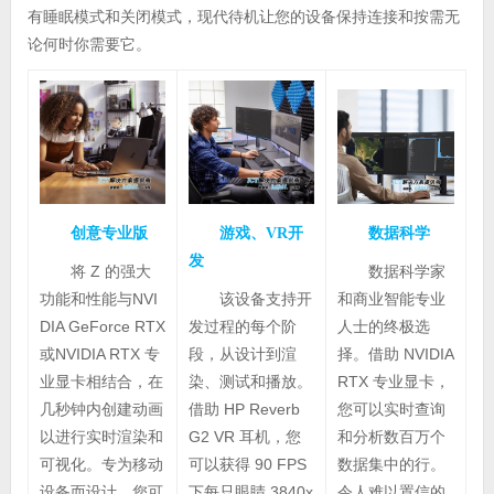
有睡眠模式和关闭模式，现代待机让您的设备保持连接和按需无
论何时你需要它。
创意专业版
游戏、VR开
数据科学
发
将 Z 的强大
数据科学家
功能和性能与NVI
该设备支持开
和商业智能专业
DIA GeForce RTX
发过程的每个阶
人士的终极选
或NVIDIA RTX 专
段，从设计到渲
择。借助 NVIDIA
业显卡相结合，在
染、测试和播放。
RTX 专业显卡，
几秒钟内创建动画
借助 HP Reverb
您可以实时查询
以进行实时渲染和
G2 VR 耳机，您
和分析数百万个
可视化。专为移动
可以获得 90 FPS
数据集中的行。
设备而设计，您可
下每只眼睛 3840x
令人难以置信的