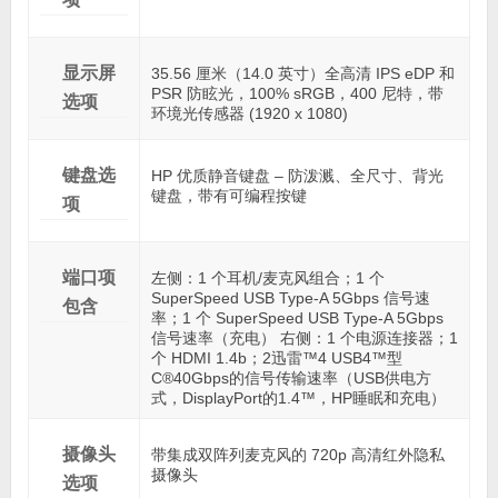
显示屏
35.56 厘米（14.0 英寸）全高清 IPS eDP 和
PSR 防眩光，100% sRGB，400 尼特，带
选项
环境光传感器 (1920 x 1080)
键盘选
HP 优质静音键盘 – 防泼溅、全尺寸、背光
键盘，带有可编程按键
项
端口项
左侧：1 个耳机/麦克风组合；1 个
SuperSpeed USB Type-A 5Gbps 信号速
包含
率；1 个 SuperSpeed USB Type-A 5Gbps
信号速率（充电） 右侧：1 个电源连接器；1
个 HDMI 1.4b；2迅雷™4 USB4™型
C®40Gbps的信号传输速率（USB供电方
式，DisplayPort的1.4™，HP睡眠和充电）
摄像头
带集成双阵列麦克风的 720p 高清红外隐私
摄像头
选项