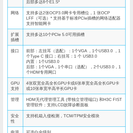
后部多达8个E1.S*
网络
支持多达2张OCP3.0网卡专用槽位，1 张OCP
LFF（可选）* 支持基于标准PCIe插槽的网络适配器
支持智能网卡
扩展
支持多达10个PCIe 5.0可用插槽
插槽
接口
前部：左挂耳（选配）：1个VGA ，1个USB3.0 ，1
个Type C 接口；右挂耳：1 个 USB3.0
内置：1个USB3.0
后部：1个VGA，1个串口（选配），2个USB3.0，1
个HDM专用网口
GPU
4张双宽全高全长GPU卡或6张单宽全高全长GPU卡
支持
或10张单宽半高半长GPU卡
管理
HDM无代理管理工具 (带独立管理端口) 和H3C FIST
管理软件；支持LCD故障诊断面板
安全
支持机箱入侵检测，TCM/TPM安全模块
性
电源
可选白金级别