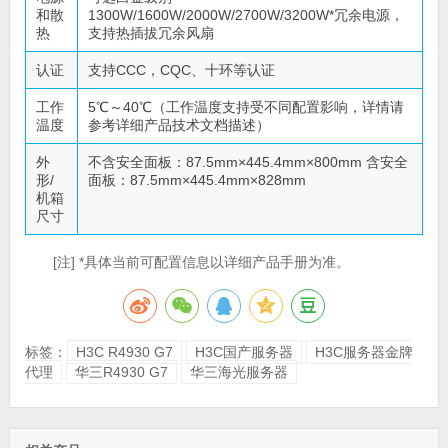
和散
1300W/1600W/2000W/2700W/3200W*冗余电源，
热
支持热插拔冗余风扇
认证
支持CCC，CQC、十环等认证
工作
5℃～40℃（工作温度支持受不同配置影响，详情请
温度
参考详细产品技术文档描述）
外
不含安全面板：87.5mm×445.4mm×800mm 含安全
形/
面板：87.5mm×445.4mm×828mm
机箱
尺寸
[注] *具体当前可配置信息以详细产品手册为准。
标签：
H3C R4930 G7
H3C国产服务器
H3C服务器金牌
代理
华三R4930 G7
华三海光服务器