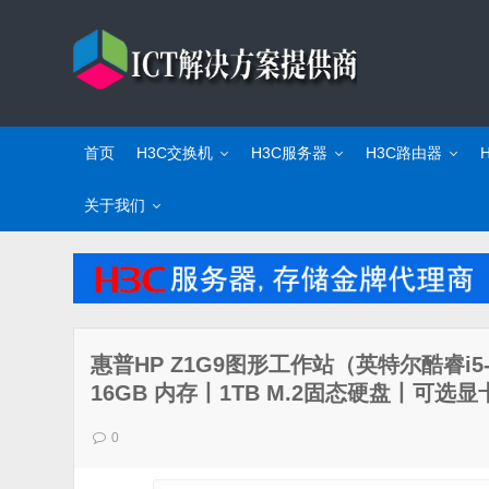
首页
H3C交换机
H3C服务器
H3C路由器
关于我们
惠普HP Z1G9图形工作站（英特尔酷睿i5-1
16GB 内存丨1TB M.2固态硬盘丨可选
0