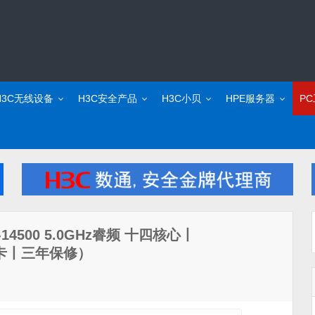
H3C无线设备
H3C安全产品
H3C小贝
HPE服务器
P
4500 5.0GHz睿频 十四核心丨
显卡丨三年保修）