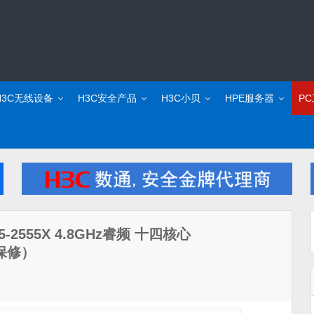
H3C无线设备
H3C安全产品
H3C小贝
HPE服务器
P
555X 4.8GHz睿频 十四核心
保修）