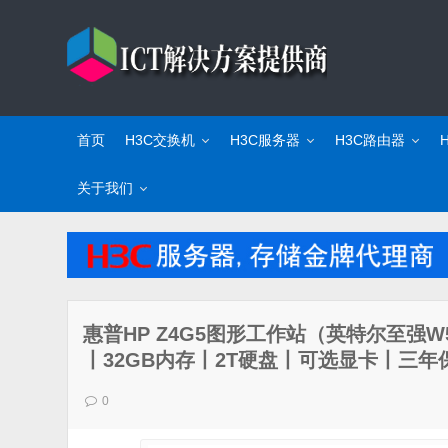
首页
H3C交换机
H3C服务器
H3C路由器
关于我们
惠普HP Z4G5图形工作站（英特尔至强W5-2
丨32GB内存丨2T硬盘丨可选显卡丨三年
0