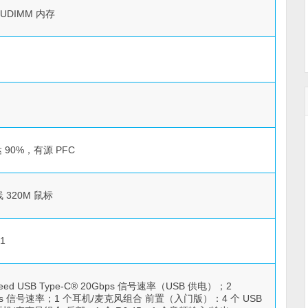
00 UDIMM 内存
 90%，有源 PFC
 320M 鼠标
1
ed USB Type-C® 20Gbps 信号速率（USB 供电）；2
A 5Gbps 信号速率；1 个耳机/麦克风组合 前置（入门版）：4 个 USB