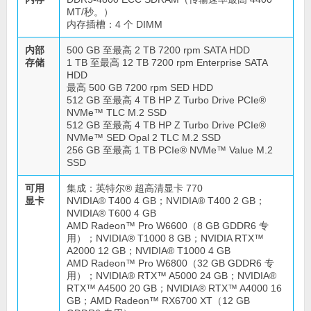
MT/秒。）
内存插槽：4 个 DIMM
内部
500 GB 至最高 2 TB 7200 rpm SATA HDD
存储
1 TB 至最高 12 TB 7200 rpm Enterprise SATA
HDD
最高 500 GB 7200 rpm SED HDD
512 GB 至最高 4 TB HP Z Turbo Drive PCIe®
NVMe™ TLC M.2 SSD
512 GB 至最高 4 TB HP Z Turbo Drive PCIe®
NVMe™ SED Opal 2 TLC M.2 SSD
256 GB 至最高 1 TB PCIe® NVMe™ Value M.2
SSD
可用
集成：英特尔® 超高清显卡 770
显卡
NVIDIA® T400 4 GB；NVIDIA® T400 2 GB；
NVIDIA® T600 4 GB
AMD Radeon™ Pro W6600（8 GB GDDR6 专
用）；NVIDIA® T1000 8 GB；NVIDIA RTX™
A2000 12 GB；NVIDIA® T1000 4 GB
AMD Radeon™ Pro W6800（32 GB GDDR6 专
用）；NVIDIA® RTX™ A5000 24 GB；NVIDIA®
RTX™ A4500 20 GB；NVIDIA® RTX™ A4000 16
GB；AMD Radeon™ RX6700 XT（12 GB