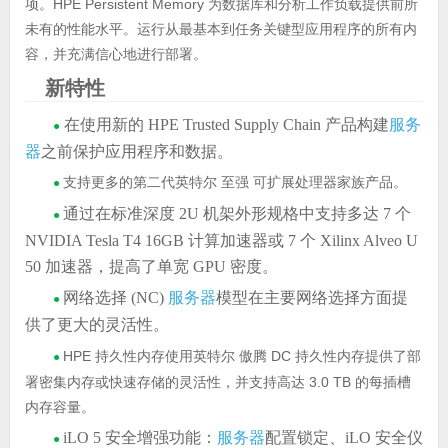
项。HPE Persistent Memory 为数据库和分析工作负载提供前所
未有的性能水平。运行从最基本到任务关键型应用程序的所有内
容，并充满信心地进行部署。
新特性
在使用新的 HPE Trusted Supply Chain 产品构建
服务
●
器
之前保护应用程序和数据。
支持更多的第二代英特尔 至强 可扩展处理器家族产品。
●
通过在标准深度 2U 机架外形规格中支持多达 7 个
●
NVIDIA Tesla T4 16GB 计算加速器或 7 个 Xilinx Alveo U
50 加速器，提高了单宽 GPU 密度。
网络选择 (NC)
服务器
模型在主要网络选择方面提
●
供了更大的灵活性。
HPE 持久性内存使用英特尔 傲腾 DC 持久性内存提供了部
●
署密集内存或快速存储的灵活性，并支持高达 3.0 TB 的每插槽
内存容量。
iLO 5 安全增强功能：
服务器
配置锁定、iLO 安全仪
●