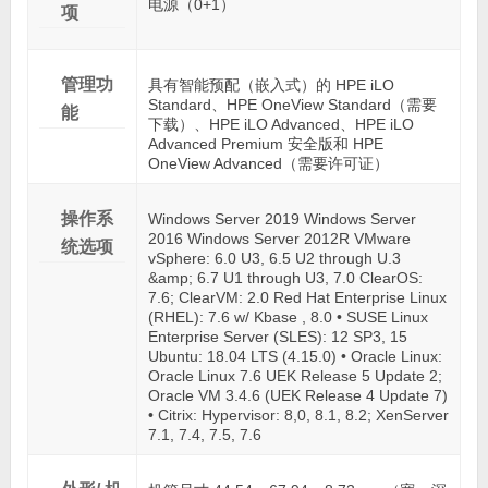
电源（0+1）
项
管理功
具有智能预配（嵌入式）的 HPE iLO
Standard、HPE OneView Standard（需要
能
下载）、HPE iLO Advanced、HPE iLO
Advanced Premium 安全版和 HPE
OneView Advanced（需要许可证）
操作系
Windows Server 2019 Windows Server
2016 Windows Server 2012R VMware
统选项
vSphere: 6.0 U3, 6.5 U2 through U.3
&amp; 6.7 U1 through U3, 7.0 ClearOS:
7.6; ClearVM: 2.0 Red Hat Enterprise Linux
(RHEL): 7.6 w/ Kbase , 8.0 • SUSE Linux
Enterprise Server (SLES): 12 SP3, 15
Ubuntu: 18.04 LTS (4.15.0) • Oracle Linux:
Oracle Linux 7.6 UEK Release 5 Update 2;
Oracle VM 3.4.6 (UEK Release 4 Update 7)
• Citrix: Hypervisor: 8,0, 8.1, 8.2; XenServer
7.1, 7.4, 7.5, 7.6