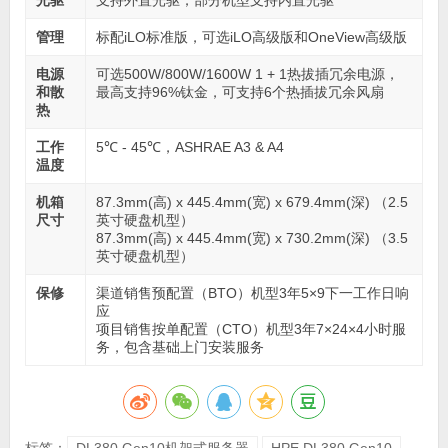
管理
标配iLO标准版，可选iLO高级版和OneView高级版
电源
可选500W/800W/1600W 1 + 1热拔插冗余电源，
和散
最高支持96%钛金，可支持6个热插拔冗余风扇
热
工作
5℃ - 45℃，ASHRAE A3 & A4
温度
机箱
87.3mm(高) x 445.4mm(宽) x 679.4mm(深) （2.5
尺寸
英寸硬盘机型）
87.3mm(高) x 445.4mm(宽) x 730.2mm(深) （3.5
英寸硬盘机型）
保修
渠道销售预配置（BTO）机型3年5×9下一工作日响
应
项目销售按单配置（CTO）机型3年7×24×4小时服
务，包含基础上门安装服务
标签：
DL380 Gen10机架式服务器
HPE DL380 Gen10