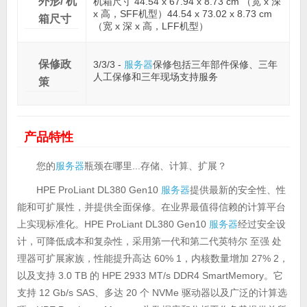
外形/ 机
机箱尺寸 44.54 x 67.94 x 8.73 cm （宽 x 深
x 高，SFF机型）44.54 x 73.02 x 8.73 cm
箱尺寸
（宽 x 深 x 高，LFF机型）
保修政
3/3/3 -
服务器
保修包括三年部件保修、三年
人工保修和三年现场支持服务
策
产品特性
您的
服务器
瓶颈在哪里...存储、计算、扩展？
HPE ProLiant DL380 Gen10
服务器
提供最新的安全性、性
能和可扩展性，并提供全面保修。在业界最值得信赖的计算平台
上实现标准化。HPE ProLiant DL380 Gen10
服务器
经过安全设
计，可降低成本和复杂性，采用第一代和第二代英特尔 至强 处
理器可扩展家族，性能提升高达 60% 1，内核数量增加 27% 2，
以及支持 3.0 TB 的 HPE 2933 MT/s DDR4 SmartMemory。它
支持 12 Gb/s SAS、多达 20 个 NVMe 驱动器以及广泛的计算选