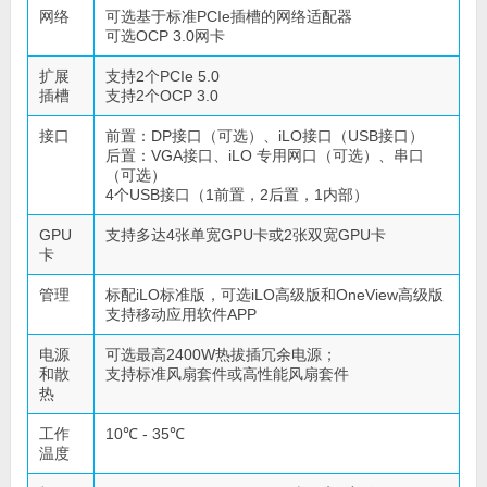
网络
可选基于标准PCIe插槽的网络适配器
可选OCP 3.0网卡
扩展
支持2个PCIe 5.0
插槽
支持2个OCP 3.0
接口
前置：DP接口（可选）、iLO接口（USB接口）
后置：VGA接口、iLO 专用网口（可选）、串口
（可选）
4个USB接口（1前置，2后置，1内部）
GPU
支持多达4张单宽GPU卡或2张双宽GPU卡
卡
管理
标配iLO标准版，可选iLO高级版和OneView高级版
支持移动应用软件APP
电源
可选最高2400W热拔插冗余电源；
和散
支持标准风扇套件或高性能风扇套件
热
工作
10℃ - 35℃
温度