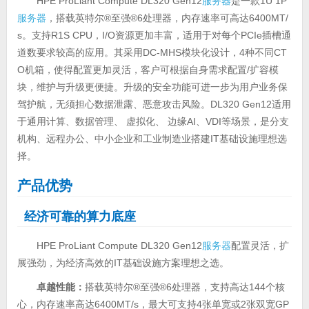
HPE ProLiant Compute DL320 Gen12
服务器
是一款1U 1P
服务器
，搭载英特尔®至强®6处理器，内存速率可高达6400MT/
s。支持R1S CPU，I/O资源更加丰富，适用于对每个PCIe插槽通
道数要求较高的应用。其采用DC-MHS模块化设计，4种不同CT
O机箱，使得配置更加灵活，客户可根据自身需求配置/扩容模
块，维护与升级更便捷。升级的安全功能可进一步为用户业务保
驾护航，无须担心数据泄露、恶意攻击风险。DL320 Gen12适用
于通用计算、数据管理、 虚拟化、 边缘AI、VDI等场景，是分支
机构、远程办公、中小企业和工业制造业搭建IT基础设施理想选
择。
产品优势
经济可靠的算力底座
HPE ProLiant Compute DL320 Gen12
服务器
配置灵活，扩
展强劲，为经济高效的IT基础设施方案理想之选。
卓越性能：
搭载英特尔®至强®6处理器，支持高达144个核
心，内存速率高达6400MT/s，最大可支持4张单宽或2张双宽GP