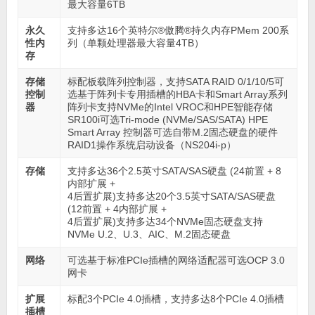
最大容量6TB
永久
支持多达16个英特尔®傲腾®持久内存PMem 200系
性内
列（单颗处理器最大容量4TB）
存
存储
标配板载阵列控制器，支持SATA RAID 0/1/10/5可
控制
选基于阵列卡专用插槽的HBA卡和Smart Array系列
器
阵列卡支持NVMe的Intel VROC和HPE智能存储
SR100i可选Tri-mode (NVMe/SAS/SATA) HPE
Smart Array 控制器可选自带M.2固态硬盘的硬件
RAID1操作系统启动设备（NS204i-p）
存储
支持多达36个2.5英寸SATA/SAS硬盘 (24前置 + 8
内部扩展 +
4后置扩展)支持多达20个3.5英寸SATA/SAS硬盘
(12前置 + 4内部扩展 +
4后置扩展)支持多达34个NVMe固态硬盘支持
NVMe U.2、U.3、AIC、M.2固态硬盘
网络
可选基于标准PCIe插槽的网络适配器可选OCP 3.0
网卡
扩展
标配3个PCIe 4.0插槽，支持多达8个PCIe 4.0插槽
插槽