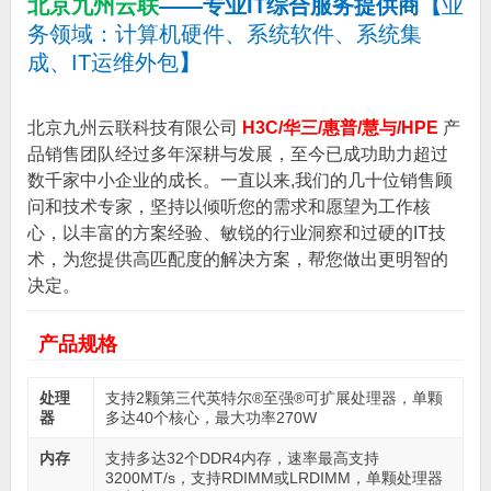
北京九州云联
——专业IT综合服务提供商
【
业
务领域：计算机硬件、系统软件、系统集
成、IT运维外包
】
北京九州云联科技有限公司
H3C/华三/惠普/慧与/HPE
产
品销售团队经过多年深耕与发展，至今已成功助力超过
数千家中小企业的成长。一直以来,我们的几十位销售顾
问和技术专家，坚持以倾听您的需求和愿望为工作核
心，以丰富的方案经验、敏锐的行业洞察和过硬的IT技
术，为您提供高匹配度的解决方案，帮您做出更明智的
决定。
产品规格
处理
支持2颗第三代英特尔®至强®可扩展处理器，单颗
器
多达40个核心，最大功率270W
内存
支持多达32个DDR4内存，速率最高支持
3200MT/s，支持RDIMM或LRDIMM，单颗处理器