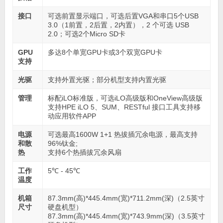
接口
可选前置显示端口，可选后置VGA和串口5个USB
3.0（1前置，2后置，2内置），2 个可选 USB
2.0；可选2个Micro SD卡
GPU
多达8个单宽GPU卡或3个双宽GPU卡
支持
光驱
支持外置光驱；部分机型支持内置光驱
管理
标配iLO标准版，可选iLO高级版和OneView高级版
支持HPE iLO 5、SUM、RESTful 接口工具支持移
动应用软件APP
电源
可选最高1600W 1+1 热拔插冗余电源，最高支持
和散
96%钛金;
热
支持6个热插拔冗余风扇
工作
5℃ - 45℃
温度
机箱
87.3mm(高)*445.4mm(宽)*711.2mm(深)（2.5英寸
尺寸
硬盘机型）
87.3mm(高)*445.4mm(宽)*743.9mm(深)（3.5英寸