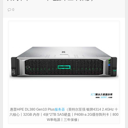
0
惠普HPE DL380 Gen10 Plus
服务器
（英特尔至强 银牌4314 2.4GHz 十
六核心丨32GB 内存丨4块*2TB SAS硬盘丨P408I-a 2G缓存阵列卡丨800
W单电源丨三年保修）