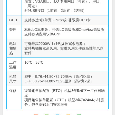
后置：VGA接口、iLO 专用网口（可选）、串口
（可选）
5个USB接口（1前置，2后置，2内部）
GPU
支持多达8张单宽GPU卡或3张双宽GPU卡
管理
标配iLO标准版，可选iLO高级版和OneView高级版
支持移动应用软件APP
电源
可选最高2200W 1+1热拔插冗余电源；
和散
支持热插拔冗余风扇、标准风扇套件或高性能风扇
热
套件
工作
10℃ - 35℃
温度
机箱
SFF：8.76×44.80×72.70厘米（高×宽×深）
尺寸
LFF：8.76×44.80×73.25厘米（高×宽×深）
保修
渠道销售预配置（BTO）机型3年5×9下一工作日响
应
项目销售按单配置（CTO）机型3年7×24×4小时服
务，包含基础上门安装服务