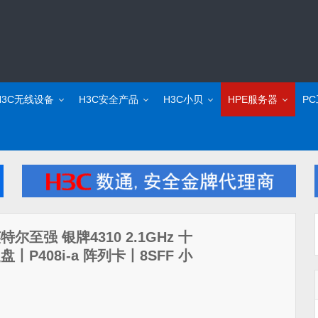
H3C无线设备
H3C安全产品
H3C小贝
HPE服务器
P
英特尔至强 银牌4310 2.1GHz 十
丨P408i-a 阵列卡丨8SFF 小