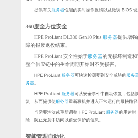
提供有关
服务器
性能的实时操作反馈以及微调 BIOS
360度全方位安全
HPE ProLiant DL380 Gen10 Plus
服务器
提供增强
障的报废退役结束。
HPE ProLiant 安全性始于
服务器
的无损坏制造和
整个供应链中的生命周期开始时不受损害。
HPE ProLiant
服务器
可快速检测受到安全威胁的
服务
务器
。
HPE ProLiant
服务器
可从安全事件中自动恢复，包括
复，从而提供使
服务器
重新联机并进入正常运行的最快路径
当需要淘汰或重新调整 HPE ProLiant
服务器
的用途时
除，防止无意中访问以前受保护的信息。
智能管理自动化