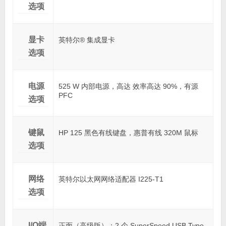
选项
显卡
英特尔® 集成显卡
选项
电源
525 W 内部电源，高达 效率高达 90%，有源
PFC
选项
键鼠
HP 125 黑色有线键盘，惠普有线 320M 鼠标
选项
网络
英特尔以太网网络适配器 I225-T1
选项
I/O端
正面（高级版）：2 个 SuperSpeed USB Type-