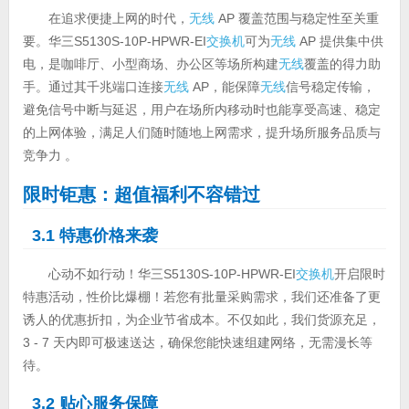
在追求便捷上网的时代，
无线
AP 覆盖范围与稳定性至关重
要。华三S5130S-10P-HPWR-EI
交换机
可为
无线
AP 提供集中供
电，是咖啡厅、小型商场、办公区等场所构建
无线
覆盖的得力助
手。通过其千兆端口连接
无线
AP，能保障
无线
信号稳定传输，
避免信号中断与延迟，用户在场所内移动时也能享受高速、稳定
的上网体验，满足人们随时随地上网需求，提升场所服务品质与
竞争力 。
限时钜惠：超值福利不容错过
3.1 特惠价格来袭
心动不如行动！华三S5130S-10P-HPWR-EI
交换机
开启限时
特惠活动，性价比爆棚！若您有批量采购需求，我们还准备了更
诱人的优惠折扣，为企业节省成本。不仅如此，我们货源充足，
3 - 7 天内即可极速送达，确保您能快速组建网络，无需漫长等
待。
3.2 贴心服务保障