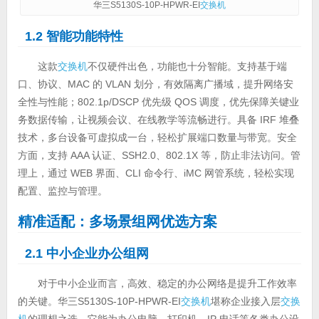
华三S5130S-10P-HPWR-EI
交换机
1.2 智能功能特性
这款
交换机
不仅硬件出色，功能也十分智能。支持基于端
口、协议、MAC 的 VLAN 划分，有效隔离广播域，提升网络安
全性与性能；802.1p/DSCP 优先级 QOS 调度，优先保障关键业
务数据传输，让视频会议、在线教学等流畅进行。具备 IRF 堆叠
技术，多台设备可虚拟成一台，轻松扩展端口数量与带宽。安全
方面，支持 AAA 认证、SSH2.0、802.1X 等，防止非法访问。管
理上，通过 WEB 界面、CLI 命令行、iMC 网管系统，轻松实现
配置、监控与管理。
精准适配：多场景组网优选方案
2.1 中小企业办公组网
对于中小企业而言，高效、稳定的办公网络是提升工作效率
的关键。华三S5130S-10P-HPWR-EI
交换机
堪称企业接入层
交换
机
的理想之选，它能为办公电脑、打印机、IP 电话等各类办公设