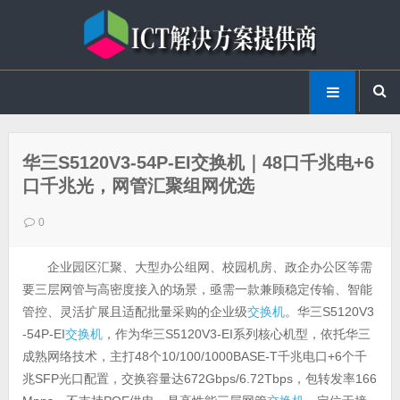
华三S5120V3-54P-EI交换机｜48口千兆电+6
口千兆光，网管汇聚组网优选
0
企业园区汇聚、大型办公组网、校园机房、政企办公区等需
要三层网管与高密度接入的场景，亟需一款兼顾稳定传输、智能
管控、灵活扩展且适配批量采购的企业级
交换机
。华三S5120V3
-54P-EI
交换机
，作为华三S5120V3-EI系列核心机型，依托华三
成熟网络技术，主打48个10/100/1000BASE-T千兆电口+6个千
兆SFP光口配置，交换容量达672Gbps/6.72Tbps，包转发率166