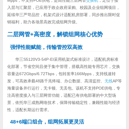
Mpps，不支持POE供电，是高性能三层网管
交换机
，定位于接
入层与汇聚层，已应用于政企政府采购、校园及企业组网项目，
延续华三严苛品控，机架式设计适配机房部署，同步推出限时促
销福利，助力各场景高效完成组网升级。
二层网管+高密度，解锁组网核心优势
强悍性能赋能，传输管控双高效
华三S5120V3-54P-EI采用机架式标准设计，适配机房标准
化部署，节省空间且便于集中管理，搭载高性能专用芯片，交换
容量达672Gbps/6.72Tbps，包转发率166Mpps，支持线速转
发，可高效承载48路千兆终端、办公数据、高清监控、
无线
AP等
海量设备并行运行，无卡顿、无丢包。该机不支持POE供电，专
注高密度接入与三层网管功能，适配已有供电部署的中大型场
景，依托华三成熟网络技术，保障传输稳定性，兼顾性能与经济
性，适配长期运行需求。
48+6
端口组合，组网拓展更灵活