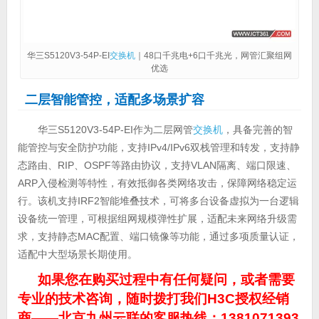
华三S5120V3-54P-EI
交换机
｜48口千兆电+6口千兆光，网管汇聚组网
优选
二
层智能管控，适配多场景扩容
华三S5120V3-54P-EI作为二层网管
交换机
，具备完善的智
能管控与安全防护功能，支持IPv4/IPv6双栈管理和转发，支持静
态路由、RIP、OSPF等路由协议，支持VLAN隔离、端口限速、
ARP入侵检测等特性，有效抵御各类网络攻击，保障网络稳定运
行。该机支持IRF2智能堆叠技术，可将多台设备虚拟为一台逻辑
设备统一管理，可根据组网规模弹性扩展，适配未来网络升级需
求，支持静态MAC配置、端口镜像等功能，通过多项质量认证，
适配中大型场景长期使用。
如果您在购买过程中有任何疑问，或者需要
专业的技术咨询，随时拨打我们H3C授权经销
商——北京九州云联的客服热线：1381071393