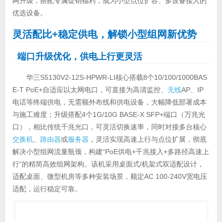
网升级，搭配专属促销福利，成为小型点位扩容、多设备接入的
优选设备。
灵活配比+稳定供电，解锁小型组网新优势
端口升级优化，供电上行更灵活
华三S5130V2-12S-HPWR-LI核心搭载8个10/100/1000BAS
E-T PoE+自适应以太网电口，可直接为高清监控、
无线
AP、IP
电话等终端供电，无需额外布线和供电设备，大幅降低部署成本
与施工难度；升级搭配4个1G/10G BASE-X SFP+端口（万兆光
口），相比传统千兆光口，可灵活切换速率，同时对接多台核心
交换机
、
路由器
或
服务器
，灵活实现高速上行与点位扩展，彻底
解决小型组网流量瓶颈，构建“PoE供电+千兆接入+多路径高速上
行”的精简高效组网架构。该机采用桌面式/机架式双适配设计，
适配桌面、微型机房等多种安装场景，额定AC 100-240V宽电压
适配，运行稳定可靠。