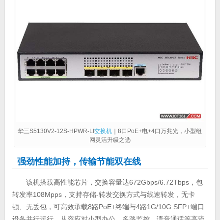
华三S5130V2-12S-HPWR-LI
交换机
｜8口PoE+电+4口万兆光，小型组
网灵活升级之选
强劲性能加持，传输节能双在线
该机搭载高性能芯片，交换容量达672Gbps/6.72Tbps，包
转发率108Mpps，支持存储-转发交换方式与线速转发，无卡
顿、无丢包，可高效承载8路PoE+终端与4路1G/10G SFP+端口
设备并行运行，从容应对小型办公、多路监控、语音通话等高流