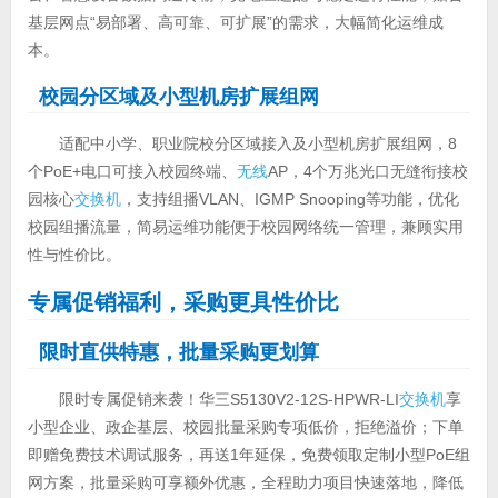
基层网点“易部署、高可靠、可扩展”的需求，大幅简化运维成
本。
校园分区域及小型机房扩展组网
适配中小学、职业院校分区域接入及小型机房扩展组网，8
个PoE+电口可接入校园终端、
无线
AP，4个万兆光口无缝衔接校
园核心
交换机
，支持组播VLAN、IGMP Snooping等功能，优化
校园组播流量，简易运维功能便于校园网络统一管理，兼顾实用
性与性价比。
专属促销福利，采购更具性价比
限时直供特惠，批量采购更划算
限时专属促销来袭！华三S5130V2-12S-HPWR-LI
交换机
享
小型企业、政企基层、校园批量采购专项低价，拒绝溢价；下单
即赠免费技术调试服务，再送1年延保，免费领取定制小型PoE组
网方案，批量采购可享额外优惠，全程助力项目快速落地，降低