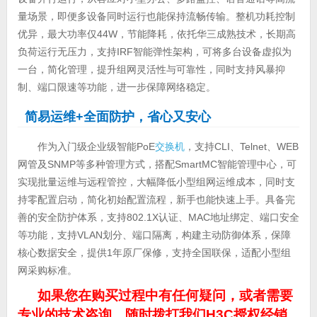
量场景，即便多设备同时运行也能保持流畅传输。整机功耗控制
优异，最大功率仅44W，节能降耗，依托华三成熟技术，长期高
负荷运行无压力，支持IRF智能弹性架构，可将多台设备虚拟为
一台，简化管理，提升组网灵活性与可靠性，同时支持风暴抑
制、端口限速等功能，进一步保障网络稳定。
简易运维+全面防护，省心又安心
作为入门级企业级智能PoE
交换机
，支持CLI、Telnet、WEB
网管及SNMP等多种管理方式，搭配SmartMC智能管理中心，可
实现批量运维与远程管控，大幅降低小型组网运维成本，同时支
持零配置启动，简化初始配置流程，新手也能快速上手。具备完
善的安全防护体系，支持802.1X认证、MAC地址绑定、端口安全
等功能，支持VLAN划分、端口隔离，构建主动防御体系，保障
核心数据安全，提供1年原厂保修，支持全国联保，适配小型组
网采购标准。
如果您在购买过程中有任何疑问，或者需要
专业的技术咨询，随时拨打我们H3C授权经销