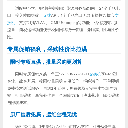
适配中小学、职业院校校园汇聚及多区域组网，24个千兆电
口可接入校园终端、
无线
AP，4个千兆光口无缝衔接校园核心
交
换机
，支持组播VLAN、IGMP Snooping等功能，优化校园组播
流量，简易运维功能便于校园网络统一管理，兼顾实用性与性价
比。
专属促销福利，采购性价比拉满
限时专项直供，批量采购更划算
限时专属促销来袭！华三S5130V2-28P-LI
交换机
享中小型
企业、政企基层、校园批量采购专项低价，拒绝溢价；下单即赠
免费技术调试服务，再送1年延保，免费领取定制中小型组网方
案，批量采购可享额外优惠，全程助力项目快速落地，降低采购
与部署成本。
原厂售后兜底，运维全程无忧
该机提供原厂1年质保+7×24小时技术支持，可升级3年原厂