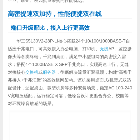
企业、政企、校园批量采购的性能优选。
高密提速双加持，性能便捷双在线
端口升级配比，接入上行更高效
华三S5130V2-28P-LI核心搭载24个10/100/1000BASE-T自
适应千兆电口，可高效接入办公电脑、打印机、
无线
AP、监控摄
像头等各类终端，千兆到桌面，满足中小型组网的高密接入需
求；搭配4个1000BASE-X SFP千兆光口，实现高速上行，无缝
对接核心
交换机
或
服务器
，彻底解决流量汇聚瓶颈，构建“高密千
兆接入+千兆汇聚”的高效组网架构。该机采用桌面式/机架式双适
配设计，适配桌面、微型机房等多种安装场景，额定AC 100-240
V宽电压适配，运行稳定可靠，低噪音设计更贴合办公、校园等
对环境噪音敏感的场景。