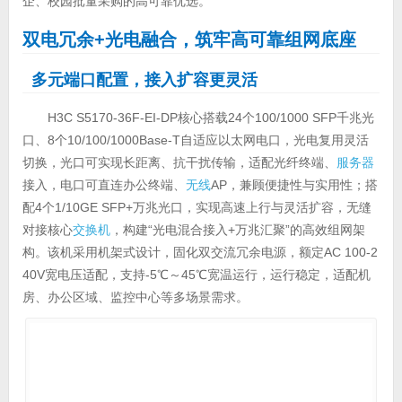
企、校园批量采购的高可靠优选。
双电冗余+光电融合，筑牢高可靠组网底座
多元端口配置，接入扩容更灵活
H3C S5170-36F-EI-DP核心搭载24个100/1000 SFP千兆光
口、8个10/100/1000Base-T自适应以太网电口，光电复用灵活
切换，光口可实现长距离、抗干扰传输，适配光纤终端、
服务器
接入，电口可直连办公终端、
无线
AP，兼顾便捷性与实用性；搭
配4个1/10GE SFP+万兆光口，实现高速上行与灵活扩容，无缝
对接核心
交换机
，构建“光电混合接入+万兆汇聚”的高效组网架
构。该机采用机架式设计，固化双交流冗余电源，额定AC 100-2
40V宽电压适配，支持-5℃～45℃宽温运行，运行稳定，适配机
房、办公区域、监控中心等多场景需求。