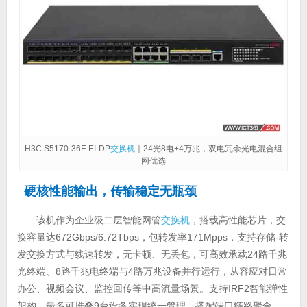
H3C S5170-36F-EI-DP
交换机
｜24光8电+4万兆，双电冗余光电混合组
网优选
硬核性能输出，传输稳定无瓶颈
该机作为企业级二层智能网管
交换机
，搭载高性能芯片，交
换容量达672Gbps/6.72Tbps，包转发率171Mpps，支持存储-转
发交换方式与线速转发，无卡顿、无丢包，可高效承载24路千兆
光终端、8路千兆电终端与4路万兆设备并行运行，从容应对日常
办公、视频会议、监控回传等中高流量场景。支持IRF2智能弹性
架构，最多可堆叠9台设备实现统一管理，搭配端口链路聚合、