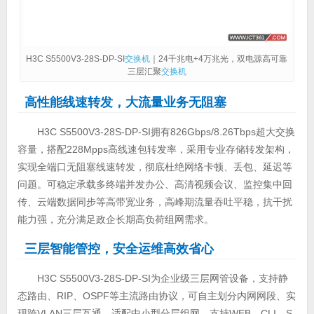
H3C S5500V3-28S-DP-SI
交换机
｜24千兆电+4万兆光，双电源高可靠
三层汇聚
交换机
高性能线速转发，大流量业务无阻塞
H3C S5500V3-28S-DP-SI拥有826Gbps/8.26Tbps超大交换
容量，搭配228Mpps高线速包转发率，采用专业存储转发架构，
实现全端口无阻塞线速转发，彻底杜绝网络卡顿、丢包、延迟等
问题。可稳定承载多终端并发办公、高清视频会议、监控集中回
传、云端数据同步等高带宽业务，高峰期流量吞吐平稳，抗干扰
能力强，充分满足政企长期高负荷组网需求。
三层智能管控，安全运维高效省心
H3C S5500V3-28S-DP-SI为企业级三层网管设备，支持静
态路由、RIP、OSPF等主流路由协议，可自主划分内网网段、实
现跨VLAN三层互通，适配中小型分层组网。支持WEB、CLI、S