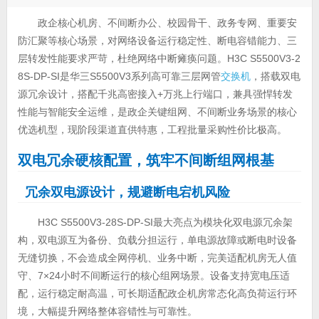
政企核心机房、不间断办公、校园骨干、政务专网、重要安
防汇聚等核心场景，对网络设备运行稳定性、断电容错能力、三
层转发性能要求严苛，杜绝网络中断瘫痪问题。H3C S5500V3-2
8S-DP-SI是华三S5500V3系列高可靠三层网管
交换机
，搭载双电
源冗余设计，搭配千兆高密接入+万兆上行端口，兼具强悍转发
性能与智能安全运维，是政企关键组网、不间断业务场景的核心
优选机型，现阶段渠道直供特惠，工程批量采购性价比极高。
双电冗余硬核配置，筑牢不间断组网根基
冗余双电源设计，规避断电宕机风险
H3C S5500V3-28S-DP-SI最大亮点为模块化双电源冗余架
构，双电源互为备份、负载分担运行，单电源故障或断电时设备
无缝切换，不会造成全网停机、业务中断，完美适配机房无人值
守、7×24小时不间断运行的核心组网场景。设备支持宽电压适
配，运行稳定耐高温，可长期适配政企机房常态化高负荷运行环
境，大幅提升网络整体容错性与可靠性。