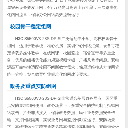
办公停滞、数据丢失问题。24口千兆高密接入满足全员终端、全
屋WiFi设备并发上网，4个万兆光口高速上行汇聚，三层路由优
化内网流量，保障办公网络高效流畅运行。
校园骨干稳定组网
H3C S5500V3-28S-DP-SI广泛适配中小学、高校校园骨干
组网，适用于教学楼、核心机房、实训中心网络汇聚。设备可稳
定承载多媒体教学、在线网课、校园监控、宿舍宽带等多重业
务，优秀的组播优化能力规避视频卡顿、广播风暴等问题。双电
源高可靠特性适配校园不间断教学需求，简易运维模式方便网管
统一管控，契合教育行业标准化组网建设要求。
政务及重点安防组网
H3C S5500V3-28S-DP-SI非常适合基层政务网点、园区重
点安防集群组网使用。政务场景下，多重安全防护机制可抵御网
络攻击、拦截非法接入，保障政务数据、民生业务数据安全传
输，支持网段隔离，实现业务网与监控网独立运行。安防场景
下，高线速转发可稳定承载多路高清监控实时回传，双电源设计