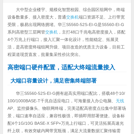
大中型企业楼宇、规模化智慧校园、综合园区组网中，终端
设备数量多、接入密度大，普通
交换机
端口资源不足、上行带宽
受限，极易出现网络拥堵。华三S5560-52S-EI-G是S5560-EI-G
系列高密型三层网管
交换机
，主打48口千兆电高密度接入，搭配
4个万兆上行端口，接入汇聚一体化设计，性能稳定、拓展灵
活，是高密度终端组网升级、项目改造的优质主力设备，目前工
程渠道现货直发，批量集采性价比突出。
高密端口硬件配置，适配大终端流量接入
大端口容量设计，满足密集终端部署
华三S5560-52S-EI-G拥有超高实用端口配比，搭载48个10/
100/1000BASE-T千兆自适应电口，可海量接入办公电脑、
无线
AP、监控摄像头、物联网终端，完美适配高密度点位集中部署场
景，端口速率自适应，兼容性极强，即插即用部署便捷。设备标
配4个1G/10G BASE-X SFP+万兆上行端口，可灵活拓展高速光
纤上联，有效突破内网带宽瓶颈，满足大流量数据汇聚传输需