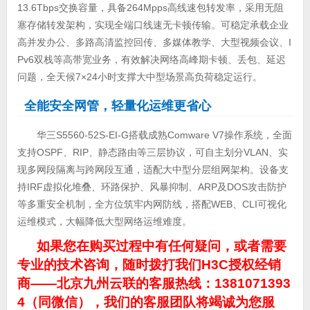
13.6Tbps交换容量，具备264Mpps高线速包转发率，采用无阻
塞存储转发架构，实现全端口线速无卡顿传输。可稳定承载企业
高并发办公、多路高清监控回传、多媒体教学、大型视频会议、I
Pv6双栈等高带宽业务，有效解决网络高峰期卡顿、丢包、延迟
问题，全天候7×24小时支撑大中型场景高负荷稳定运行。
全能安全网管，轻量化运维更省心
华三S5560-52S-EI-G搭载成熟Comware V7操作系统，全面
支持OSPF、RIP、静态路由等三层协议，可自主划分VLAN、实
现多网段隔离与跨网段互通，适配大中型分层组网架构。设备支
持IRF虚拟化堆叠、环路保护、风暴抑制、ARP及DOS攻击防护
等多重安全机制，全方位筑牢内网防线，搭配WEB、CLI可视化
运维模式，大幅降低大型网络运维难度。
如果您在购买过程中有任何疑问，或者需要
专业的技术咨询，随时拨打我们H3C授权经销
商——北京九州云联的客服热线：1381071393
4（同微信），我们的客服团队将竭诚为您服