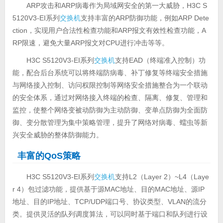
ARP攻击和ARP病毒作为局域网安全的第一大威胁，H3C S
5120V3-EI系列
交换机
支持丰富的ARP防御功能，例如ARP Dete
ction，实现用户合法性检查功能和ARP报文有效性检查功能，A
RP限速，避免大量ARP报文对CPU进行冲击等等。
H3C S5120V3-EI系列
交换机
支持EAD（终端准入控制）功
能，配合后台系统可以将终端防病毒、补丁修复等终端安全措施
与网络接入控制、访问权限控制等网络安全措施整合为一个联动
的安全体系，通过对网络接入终端的检查、隔离、修复、管理和
监控，使整个网络变被动防御为主动防御、变单点防御为全面防
御、变分散管理为集中策略管理，提升了网络对病毒、蠕虫等新
兴安全威胁的整体防御能力。
丰富的QoS策略
H3C S5120V3-EI系列
交换机
支持L2（Layer 2）~L4（Laye
r 4）包过滤功能，提供基于源MAC地址、目的MAC地址、源IP
地址、目的IP地址、TCP/UDP端口号、协议类型、VLAN的流分
类。提供灵活的队列调度算法，可以同时基于端口和队列进行设