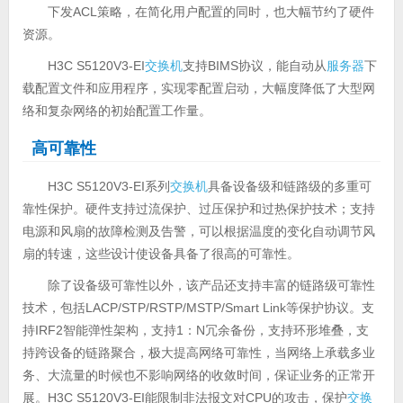
下发ACL策略，在简化用户配置的同时，也大幅节约了硬件
资源。
H3C S5120V3-EI
交换机
支持BIMS协议，能自动从
服务器
下
载配置文件和应用程序，实现零配置启动，大幅度降低了大型网
络和复杂网络的初始配置工作量。
高可靠性
H3C S5120V3-EI系列
交换机
具备设备级和链路级的多重可
靠性保护。硬件支持过流保护、过压保护和过热保护技术；支持
电源和风扇的故障检测及告警，可以根据温度的变化自动调节风
扇的转速，这些设计使设备具备了很高的可靠性。
除了设备级可靠性以外，该产品还支持丰富的链路级可靠性
技术，包括LACP/STP/RSTP/MSTP/Smart Link等保护协议。支
持IRF2智能弹性架构，支持1：N冗余备份，支持环形堆叠，支
持跨设备的链路聚合，极大提高网络可靠性，当网络上承载多业
务、大流量的时候也不影响网络的收敛时间，保证业务的正常开
展。H3C S5120V3-EI能限制非法报文对CPU的攻击，保护
交换