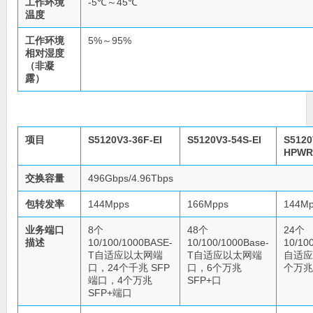
工作环境
-5℃～45℃
温度
工作环境
5%～95%
相对湿度
（非凝
露）
项目
S5120V3-36F-EI
S5120V3-54S-EI
S5120
HPWR
交换容量
496Gbps/4.96Tbps
包转发率
144Mpps
166Mpps
144M
业务端口
8个
48个
24个
描述
10/100/1000BASE-
10/100/1000Base-
10/10
T自适应以太网端
T自适应以太网端
自适应
口，24个千兆 SFP
口，6个万兆
个万兆
端口，4个万兆
SFP+口
SFP+端口