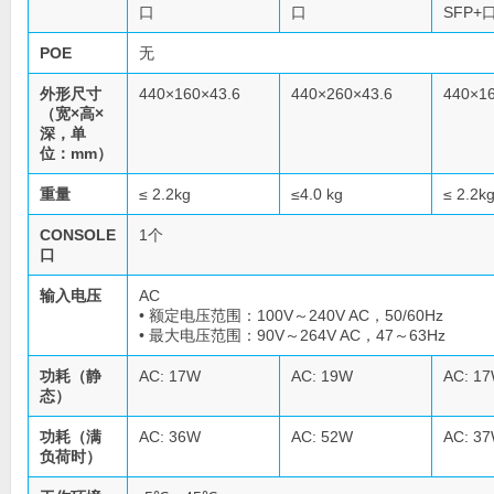
口
口
SFP+
POE
无
外形尺寸
440×160×43.6
440×260×43.6
440×16
（宽×高×
深，单
位：mm）
重量
≤ 2.2kg
≤4.0 kg
≤ 2.2k
CONSOLE
1个
口
输入电压
AC
• 额定电压范围：100V～240V AC，50/60Hz
• 最大电压范围：90V～264V AC，47～63Hz
功耗（静
AC: 17W
AC: 19W
AC: 1
态）
功耗（满
AC: 36W
AC: 52W
AC: 3
负荷时）