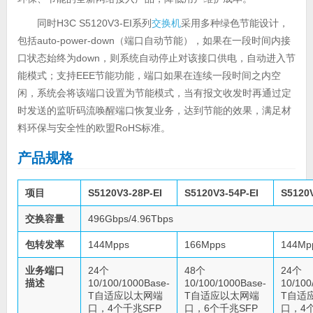
同时H3C S5120V3-EI系列
交换机
采用多种绿色节能设计，
包括auto-power-down（端口自动节能），如果在一段时间内接
口状态始终为down，则系统自动停止对该接口供电，自动进入节
能模式；支持EEE节能功能，端口如果在连续一段时间之内空
闲，系统会将该端口设置为节能模式，当有报文收发时再通过定
时发送的监听码流唤醒端口恢复业务，达到节能的效果，满足材
料环保与安全性的欧盟RoHS标准。
产品规格
项目
S5120V3-28P-EI
S5120V3-54P-EI
S5120V
交换容量
496Gbps/4.96Tbps
包转发率
144Mpps
166Mpps
144Mp
业务端口
24个
48个
24个
描述
10/100/1000Base-
10/100/1000Base-
10/100
T自适应以太网端
T自适应以太网端
T自适
口，4个千兆SFP
口，6个千兆SFP
口，4