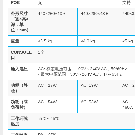
POE
无
支持
外形尺寸
440×260×43.6
440×260×43.6
440×3
（宽×高×
深，单
位：mm）
重量
≤3.5 kg
≤4.0 kg
≤5 kg
CONSOLE
1个
口
输入电压
AC• 额定电压范围：100V～240V AC，50/60Hz
• 最大电压范围：90V～264V AC，47～63Hz
功耗（静
AC：27W
AC: 19W
AC：2
态）
功耗（满
AC：54W
AC: 53W
AC：
负荷时）
460W
工作环境
-5℃～45℃
温度
工作环境
5%～95%