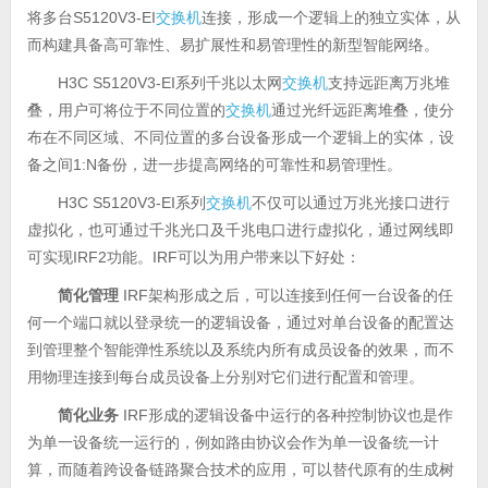
将多台S5120V3-EI
交换机
连接，形成一个逻辑上的独立实体，从
而构建具备高可靠性、易扩展性和易管理性的新型智能网络。
H3C S5120V3-EI系列千兆以太网
交换机
支持远距离万兆堆
叠，用户可将位于不同位置的
交换机
通过光纤远距离堆叠，使分
布在不同区域、不同位置的多台设备形成一个逻辑上的实体，设
备之间1:N备份，进一步提高网络的可靠性和易管理性。
H3C S5120V3-EI系列
交换机
不仅可以通过万兆光接口进行
虚拟化，也可通过千兆光口及千兆电口进行虚拟化，通过网线即
可实现IRF2功能。IRF可以为用户带来以下好处：
简化管理
IRF架构形成之后，可以连接到任何一台设备的任
何一个端口就以登录统一的逻辑设备，通过对单台设备的配置达
到管理整个智能弹性系统以及系统内所有成员设备的效果，而不
用物理连接到每台成员设备上分别对它们进行配置和管理。
简化业务
IRF形成的逻辑设备中运行的各种控制协议也是作
为单一设备统一运行的，例如路由协议会作为单一设备统一计
算，而随着跨设备链路聚合技术的应用，可以替代原有的生成树