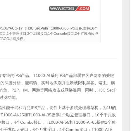
S/AV/ACG-1Y（H3C SecPath T1000-AI-55 IPS设备,支持16个
,1个管理接口,2个USB接口,1个Console接口,2个扩展槽位,含
AV/ACG功能授权）
发的业界专业的IPS产品。T1000-AI系列IPS产品部署在客户网络的关键
层的深度分析，能精确、实时地识别并阻断或限制黑客、蠕虫、病
鱼、P2P、IM、网游等网络攻击或网络滥用，同时，H3C SecP
L过滤功能。
销市场的高性能千兆和万兆IPS产品，硬件上基于多核处理器架构，为1U的
00-AI-25和T1000-AI-35提供1个独立管理接口，16个千兆以
个Combo接口；T1000-AI-55和T1000-AI-65提供1个独
千兆以太光口，6个万兆接口，4个Combo接口；T1000-AI-5