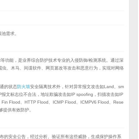
资源池需求。
滤等功能，是业界综合防护技术专业的入侵防御/检测系统。通过深
蠕虫、木马、间谍软件、网页篡改等攻击和恶意行为，实现对网络
普通的状态
防火墙
安全隔离技术外，针对异常报文攻击如Land、sm
Drop、TCP报文标志位不合法，地址欺骗攻击如IP spoofing，扫描攻击如IP
lood、HTTP Flood、ICMP Flood、ICMPV6 Flood、Rese
d等均能够提供有效防护。
发布的安全公告，经过分析、验证所有这些威胁，生成保护操作系