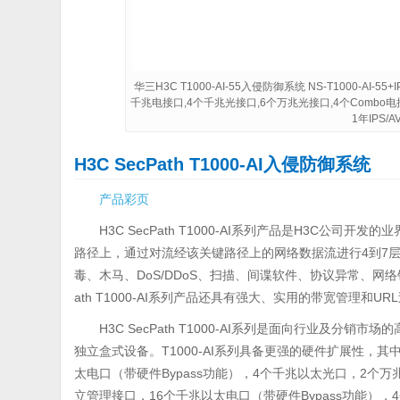
华三H3C T1000-AI-55入侵防御系统 NS-T1000-AI-55+IP
千兆电接口,4个千兆光接口,6个万兆光接口,4个Combo电接口
1年IPS/
H3C SecPath T1000-AI入侵防御系统
产品彩页
H3C SecPath T1000-AI系列产品是H3C公司开
路径上，通过对流经该关键路径上的网络数据流进行4到7
毒、木马、DoS/DDoS、扫描、间谍软件、协议异常、网络钓
ath T1000-AI系列产品还具有强大、实用的带宽管理和UR
H3C SecPath T1000-AI系列是面向行业及分
独立盒式设备。T1000-AI系列具备更强的硬件扩展性，其中T10
太电口（带硬件Bypass功能），4个千兆以太光口，2个万兆接口，4
立管理接口，16个千兆以太电口（带硬件Bypass功能），4个