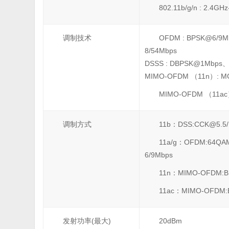
802.11b/g/n : 2.4G
调制技术
OFDM : BPSK@6/9
8/54Mbps
DSSS : DBPSK@1Mbps
MIMO-OFDM （11n）: MC
MIMO-OFDM （11ac）
调制方式
11b：DSS:CCK@5.5
11a/g：OFDM:64QA
6/9Mbps
11n：MIMO-OFDM:B
11ac：MIMO-OFDM:
发射功率(最大)
20dBm