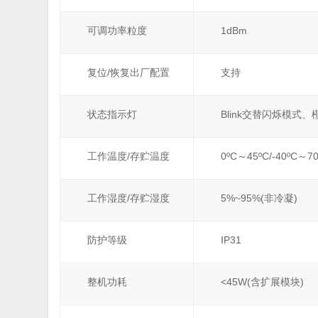
可调功率粒度
1dBm
复位/恢复出厂配置
支持
状态指示灯
Blink交替闪烁模
工作温度/存贮温度
0ºC～45ºC/-40ºC～70
工作湿度/存贮湿度
5%~95%(非冷凝)
防护等级
IP31
整机功耗
<45W(含扩展模块)