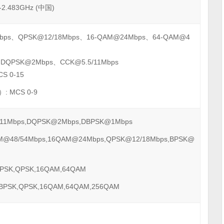
Hz-2.483GHz (中国)
Mbps、QPSK@12/18Mbps、16-QAM@24Mbps、64-QAM@4
、DQPSK@2Mbps、CCK@5.5/11Mbps
S 0-15
: MCS 0-9
/11Mbps,DQPSK@2Mbps,DBPSK@1Mbps
M@48/54Mbps,16QAM@24Mbps,QPSK@12/18Mbps,BPSK@
PSK,QPSK,16QAM,64QAM
BPSK,QPSK,16QAM,64QAM,256QAM