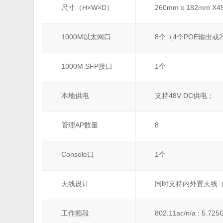
尺寸（H×W×D）
260mm x 182mm X
1000M以太网口
8个（4个POE输出或2
1000M SFP接口
1个
本地供电
支持48V DC供电；
管理AP数量
8
Console口
1个
天线设计
同时支持内外置天线（
工作频段
802.11ac/n/a : 5.72