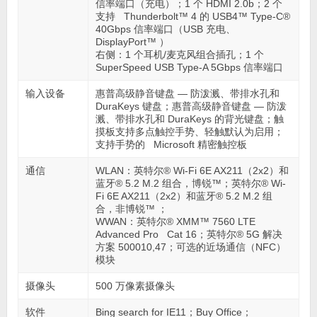
信率端口（充电）；1 个 HDMI 2.0b；2 个
支持 Thunderbolt™ 4 的 USB4™ Type-C®
40Gbps 信率端口（USB 充电、
DisplayPort™ ）
右侧：1 个耳机/麦克风组合插孔；1 个
SuperSpeed USB Type-A 5Gbps 信率端口
输入设备
惠普高级静音键盘 — 防泼溅、带排水孔和
DuraKeys 键盘；惠普高级静音键盘 — 防泼
溅、带排水孔和 DuraKeys 的背光键盘；触
摸板支持多点触控手势、轻触默认为启用；
支持手势的 Microsoft 精密触控板
通信
WLAN：英特尔® Wi-Fi 6E AX211（2x2）和
蓝牙® 5.2 M.2 组合，博锐™；英特尔® Wi-
Fi 6E AX211（2x2）和蓝牙® 5.2 M.2 组
合，非博锐™ ；
WWAN：英特尔® XMM™ 7560 LTE
Advanced Pro Cat 16；英特尔® 5G 解决
方案 500010,47；可选的近场通信（NFC）
模块
摄像头
500 万像素摄像头
软件
Bing search for IE11；Buy Office；