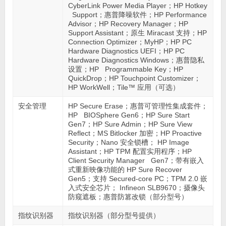
CyberLink Power Media Player；HP Hotkey
Support；惠普降噪软件；HP Performance
Advisor；HP Recovery Manager；HP
Support Assistant；原生 Miracast 支持；HP
Connection Optimizer；MyHP；HP PC
Hardware Diagnostics UEFI；HP PC
Hardware Diagnostics Windows；惠普隐私
设置；HP Programmable Key；HP
QuickDrop；HP Touchpoint Customizer；
HP WorkWell；Tile™ 应用（可选）
安全管理
HP Secure Erase；惠普可管理性集成套件；
HP BIOSphere Gen6；HP Sure Start
Gen7；HP Sure Admin；HP Sure View
Reflect；MS Bitlocker 加密；HP Proactive
Security；Nano 安全锁槽； HP Image
Assistant；HP TPM 配置实用程序；HP
Client Security Manager Gen7；带有嵌入
式重新映像功能的 HP Sure Recover
Gen5；支持 Secured-core PC；TPM 2.0 嵌
入式安全芯片； Infineon SLB9670；摄像头
防窥遮板；惠普防篡改锁（部分型号）
指纹识别器
指纹识别器（部分型号提供）