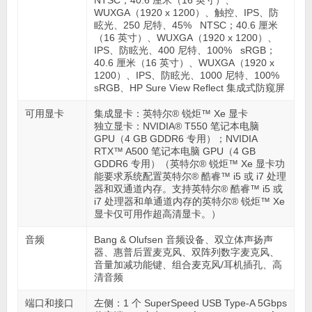
WUXGA（1920 x 1200）、触控、IPS、防
眩光、250 尼特、45% NTSC；40.6 厘米
（16 英寸）、WUXGA（1920 x 1200）、
IPS、防眩光、400 尼特、100% sRGB；
40.6 厘米（16 英寸）、WUXGA（1920 x
1200）、IPS、防眩光、1000 尼特、100%
sRGB、HP Sure View Reflect 集成式防窥屏
可用显卡
集成显卡：英特尔® 锐炬™ Xe 显卡
独立显卡：NVIDIA® T550 笔记本电脑
GPU（4 GB GDDR6 专用）；NVIDIA
RTX™ A500 笔记本电脑 GPU（4 GB
GDDR6 专用）（英特尔® 锐炬™ Xe 显卡功
能要求系统配置英特尔® 酷睿™ i5 或 i7 处理
器和双通道内存。支持英特尔® 酷睿™ i5 或
i7 处理器和单通道内存的英特尔® 锐炬™ Xe
显卡仅可用作超高清显卡。）
音频
Bang & Olufsen 音频设备、双立体声扬声
器、惠普后置麦克风、双阵列数字麦克风、
音量加减功能键、组合麦克风/耳机插孔、高
清音频
端口和接口
左侧：1 个 SuperSpeed USB Type-A 5Gbps