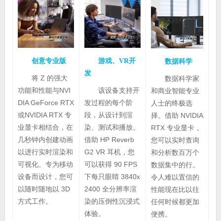
创意专业版
游戏、VR开
数据科学
发
将 Z 的强大
数据科学家
功能和性能与NVI
该设备支持开
和商业智能专业
DIA GeForce RTX
发过程的每个阶
人士的终极选
或NVIDIA RTX 专
段，从设计到渲
择。借助 NVIDIA
业显卡相结合，在
染、测试和播放。
RTX 专业显卡，
几秒钟内创建动画
借助 HP Reverb
您可以实时查询
以进行实时渲染和
G2 VR 耳机，您
和分析数百万个
可视化。专为移动
可以获得 90 FPS
数据集中的行。
设备而设计，您可
下每只眼睛 3840x
令人难以置信的
以随时随地以 3D
2400 全分辨率渲
性能现在比以往
方式工作。
染的压倒性沉浸式
任何时候都更加
体验。
便携。